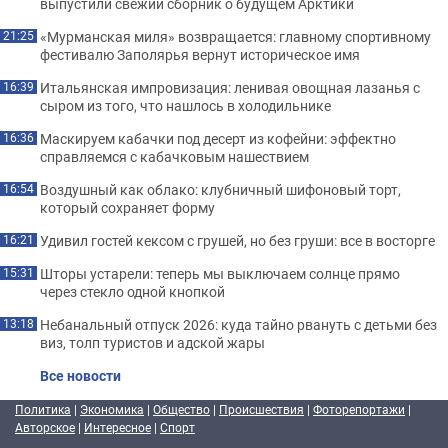
выпустили свежий сборник о будущем Арктики
«Мурманская миля» возвращается: главному спортивному
21:25
фестивалю Заполярья вернут историческое имя
Итальянская импровизация: ленивая овощная лазанья с
16:39
сыром из того, что нашлось в холодильнике
Маскируем кабачки под десерт из кофейни: эффектно
16:36
справляемся с кабачковым нашествием
Воздушный как облако: клубничный шифоновый торт,
16:54
который сохраняет форму
Удивил гостей кексом с грушей, но без груши: все в восторге
16:21
Шторы устарели: теперь мы выключаем солнце прямо
15:31
через стекло одной кнопкой
Небанальный отпуск 2026: куда тайно рвануть с детьми без
13:18
виз, толп туристов и адской жары
Все новости
Политика
|
Экономика
|
Общество
|
Происшествия
|
Фоторепортажи
|
Авторское
|
Интересное
|
Спорт