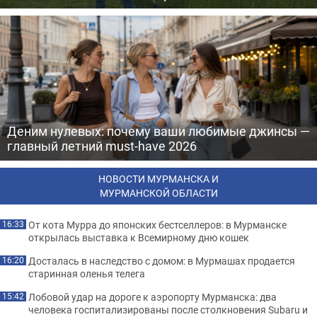
Деним нулевых: почему ваши любимые джинсы —
главный летний must-have 2026
НОВОСТИ МУРМАНСКА И
МУРМАНСКОЙ ОБЛАСТИ
От кота Мурра до японских бестселлеров: в Мурманске
16:33
открылась выставка к Всемирному дню кошек
Досталась в наследство с домом: в Мурмашах продается
16:20
старинная оленья телега
Лобовой удар на дороге к аэропорту Мурманска: два
15:42
человека госпитализированы после столкновения Subaru и