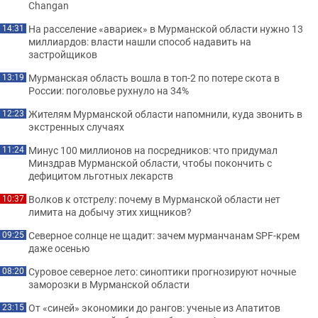
Changan
На расселение «авариек» в Мурманской области нужно 13
14:31
миллиардов: власти нашли способ надавить на
застройщиков
Мурманская область вошла в топ-2 по потере скота в
13:19
России: поголовье рухнуло на 34%
Жителям Мурманской области напомнили, куда звонить в
12:23
экстренных случаях
Минус 100 миллионов на посредников: что придумал
11:24
Минздрав Мурманской области, чтобы покончить с
дефицитом льготных лекарств
Волков к отстрелу: почему в Мурманской области нет
10:37
лимита на добычу этих хищников?
Северное солнце не щадит: зачем мурманчанам SPF-крем
09:25
даже осенью
Суровое северное лето: синоптики прогнозируют ночные
08:20
заморозки в Мурманской области
От «синей» экономики до рангов: ученые из Апатитов
23:15