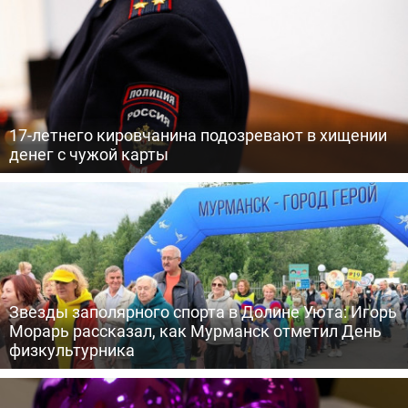
17-летнего кировчанина подозревают в хищении
денег с чужой карты
Звезды заполярного спорта в Долине Уюта: Игорь
Морарь рассказал, как Мурманск отметил День
физкультурника