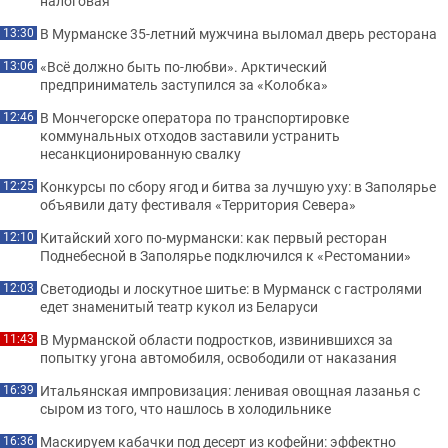
налоговая
В Мурманске 35-летний мужчина выломал дверь ресторана
13:30
«Всё должно быть по-любви». Арктический
13:06
предприниматель заступился за «Колобка»
В Мончегорске оператора по транспортировке
12:46
коммунальных отходов заставили устранить
несанкционированную свалку
Конкурсы по сбору ягод и битва за лучшую уху: в Заполярье
12:25
объявили дату фестиваля «Территория Севера»
Китайский хого по-мурмански: как первый ресторан
12:10
Поднебесной в Заполярье подключился к «Рестомании»
Светодиоды и лоскутное шитье: в Мурманск с гастролями
12:03
едет знаменитый театр кукол из Беларуси
В Мурманской области подростков, извинившихся за
11:43
попытку угона автомобиля, освободили от наказания
Итальянская импровизация: ленивая овощная лазанья с
16:39
сыром из того, что нашлось в холодильнике
Маскируем кабачки под десерт из кофейни: эффектно
16:36