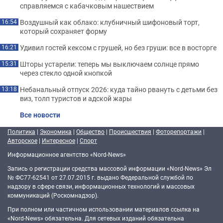
справляемся с кабачковым нашествием
Воздушный как облако: клубничный шифоновый торт,
16:54
который сохраняет форму
Удивил гостей кексом с грушей, но без груши: все в восторге
16:21
Шторы устарели: теперь мы выключаем солнце прямо
15:31
через стекло одной кнопкой
Небанальный отпуск 2026: куда тайно рвануть с детьми без
13:18
виз, толп туристов и адской жары
Все новости
Политика
|
Экономика
|
Общество
|
Происшествия
|
Фоторепортажи
|
Авторское
|
Интересное
|
Спорт
Информационное агентство «Nord-News»
Запись о регистрации средства массовой информации «Nord-News» Эл
№ ФС77-62541 от 27.07.2015 г. выдано Федеральной службой по
надзору в сфере связи, информационных технологий и массовых
коммуникаций (Роскомнадзор).
При полном или частичном использовании материалов ссылка на
«Nord-News» обязательна. Для сетевых изданий обязательна