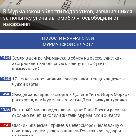
В Мурманской области подростков, извинившихся
за попытку угона автомобиля, освободили от
наказания
НОВОСТИ МУРМАНСКА И
МУРМАНСКОЙ ОБЛАСТИ
Земля в центре Мурманска в обмен на расселение: как
14:54
застраивают заполярную столицу и что будет с
коммуналкой
17-летнего кировчанина подозревают в хищении денег с
14:50
чужой карты
Звезды заполярного спорта в Долине Уюта: Игорь Морарь
14:40
рассказал, как Мурманск отметил День физкультурника
Почти 400 миллиардов на вкладах: Банк России раскрыл,
13:56
сколько денег накопили жители Мурманской области
Омский бизнесмен привез в Североморск нелегальную
13:41
выставку кошек: делом занялись Россельхознадзор и