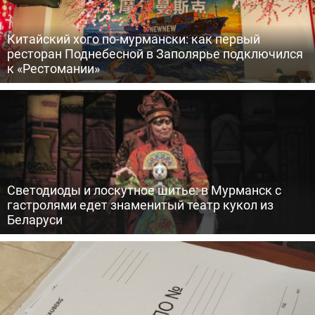
Китайский хого по-мурмански: как первый
ресторан Поднебесной в Заполярье подключился
к «Рестомании»
Светодиоды и лоскутное шитье: в Мурманск с
гастролями едет знаменитый театр кукол из
Беларуси