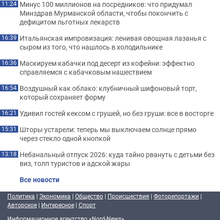
Минус 100 миллионов на посредников: что придумал
11:24
Минздрав Мурманской области, чтобы покончить с
дефицитом льготных лекарств
Итальянская импровизация: ленивая овощная лазанья с
16:39
сыром из того, что нашлось в холодильнике
Маскируем кабачки под десерт из кофейни: эффектно
16:36
справляемся с кабачковым нашествием
Воздушный как облако: клубничный шифоновый торт,
16:54
который сохраняет форму
Удивил гостей кексом с грушей, но без груши: все в восторге
16:21
Шторы устарели: теперь мы выключаем солнце прямо
15:31
через стекло одной кнопкой
Небанальный отпуск 2026: куда тайно рвануть с детьми без
13:18
виз, толп туристов и адской жары
Все новости
Политика
|
Экономика
|
Общество
|
Происшествия
|
Фоторепортажи
|
Авторское
|
Интересное
|
Спорт
Информационное агентство «Nord-News»