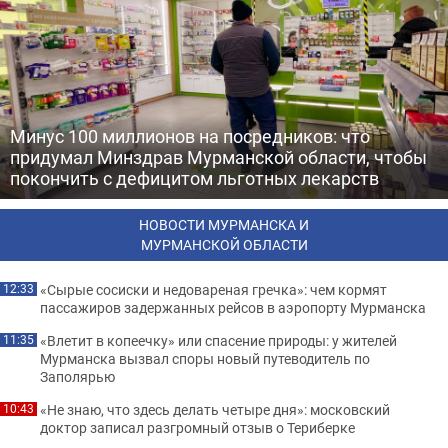
Минус 100 миллионов на посредников: что
придумал Минздрав Мурманской области, чтобы
покончить с дефицитом льготных лекарств
НОВОСТИ МУРМАНСКА И
МУРМАНСКОЙ ОБЛАСТИ
«Сырые сосиски и недовареная гречка»: чем кормят
12:33
пассажиров задержанных рейсов в аэропорту Мурманска
«Влетит в копеечку» или спасение природы: у жителей
11:35
Мурманска вызвал споры новый путеводитель по
Заполярью
«Не знаю, что здесь делать четыре дня»: московский
10:43
доктор записал разгромный отзыв о Териберке