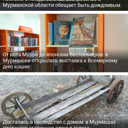
Мурманской области обещает быть дождливым
От кота Мурра до японских бестселлеров: в
Мурманске открылась выставка к Всемирному
дню кошек
Досталась в наследство с домом: в Мурмашах
продается старинная оленья телега