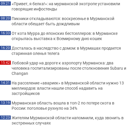
«Привет, я белка!»: на мурманской экотропе установили
09:21
говорящие инфостенды
Пикники откладываются: воскресенье в Мурманской
08:20
области обещает быть дождливым
От кота Мурра до японских бестселлеров: в Мурманске
16:33
открылась выставка к Всемирному дню кошек
Досталась в наследство с домом: в Мурмашах продается
16:20
старинная оленья телега
Лобовой удар на дороге к аэропорту Мурманска: два
15:42
человека госпитализированы после столкновения Subaru и
Changan
На расселение «авариек» в Мурманской области нужно 13
14:31
миллиардов: власти нашли способ надавить на
застройщиков
Мурманская область вошла в топ-2 по потере скота в
13:19
России: поголовье рухнуло на 34%
Жителям Мурманской области напомнили, куда звонить в
12:23
экстренных случаях