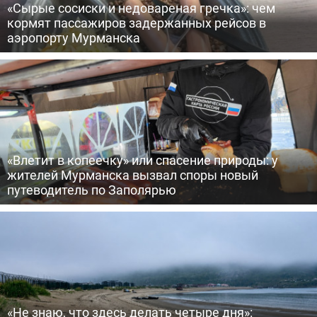
«Сырые сосиски и недовареная гречка»: чем
кормят пассажиров задержанных рейсов в
аэропорту Мурманска
«Влетит в копеечку» или спасение природы: у
жителей Мурманска вызвал споры новый
путеводитель по Заполярью
«Не знаю, что здесь делать четыре дня»: