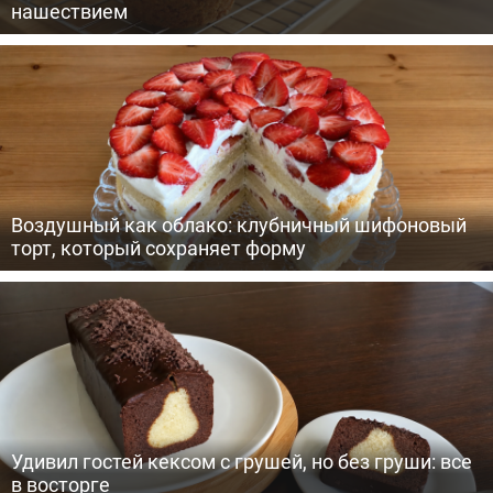
нашествием
Воздушный как облако: клубничный шифоновый
торт, который сохраняет форму
Удивил гостей кексом с грушей, но без груши: все
в восторге