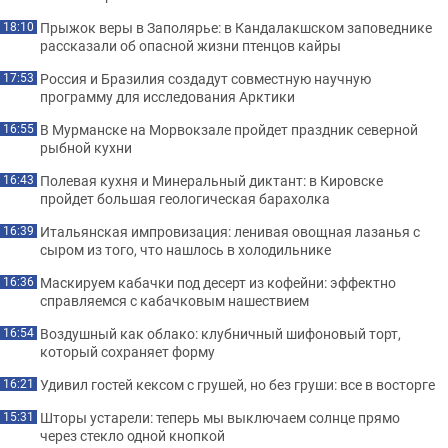
Прыжок веры в Заполярье: в Кандалакшском заповеднике
18:10
рассказали об опасной жизни птенцов кайры
Россия и Бразилия создадут совместную научную
17:53
программу для исследования Арктики
В Мурманске на Морвокзале пройдет праздник северной
16:55
рыбной кухни
Полевая кухня и Минеральный диктант: в Кировске
16:43
пройдет большая геологическая барахолка
Итальянская импровизация: ленивая овощная лазанья с
16:39
сыром из того, что нашлось в холодильнике
Маскируем кабачки под десерт из кофейни: эффектно
16:36
справляемся с кабачковым нашествием
Воздушный как облако: клубничный шифоновый торт,
16:54
который сохраняет форму
Удивил гостей кексом с грушей, но без груши: все в восторге
16:21
Шторы устарели: теперь мы выключаем солнце прямо
15:31
через стекло одной кнопкой