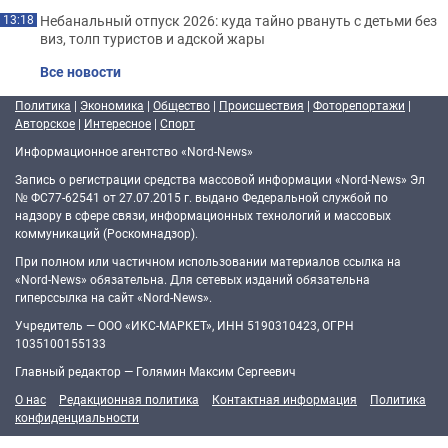
Небанальный отпуск 2026: куда тайно рвануть с детьми без
13:18
виз, толп туристов и адской жары
Все новости
Политика
|
Экономика
|
Общество
|
Происшествия
|
Фоторепортажи
|
Авторское
|
Интересное
|
Спорт
Информационное агентство «Nord-News»
Запись о регистрации средства массовой информации «Nord-News» Эл
№ ФС77-62541 от 27.07.2015 г. выдано Федеральной службой по
надзору в сфере связи, информационных технологий и массовых
коммуникаций (Роскомнадзор).
При полном или частичном использовании материалов ссылка на
«Nord-News» обязательна. Для сетевых изданий обязательна
гиперссылка на сайт «Nord-News».
Учредитель — ООО «ИКС-МАРКЕТ», ИНН 5190310423, ОГРН
1035100155133
Главный редактор — Голямин Максим Сергеевич
О нас
Редакционная политика
Контактная информация
Политика
конфиденциальности