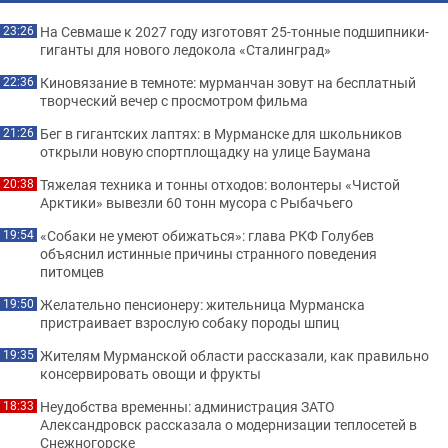
На Севмаше к 2027 году изготовят 25-тонные подшипники-
23:26
гиганты для нового ледокола «Сталинград»
Киновязание в темноте: мурманчан зовут на бесплатный
22:36
творческий вечер с просмотром фильма
Бег в гигантских лаптях: в Мурманске для школьников
21:26
открыли новую спортплощадку на улице Баумана
Тяжелая техника и тонны отходов: волонтеры «Чистой
20:38
Арктики» вывезли 60 тонн мусора с Рыбачьего
«Собаки не умеют обижаться»: глава РКФ Голубев
19:54
объяснил истинные причины странного поведения
питомцев
Желательно пенсионеру: жительница Мурманска
19:50
пристраивает взрослую собаку породы шпиц
Жителям Мурманской области рассказали, как правильно
19:35
консервировать овощи и фрукты
Неудобства временны: администрация ЗАТО
18:33
Александровск рассказала о модернизации теплосетей в
Снежногорске