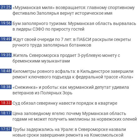
«Мурманская миля» возвращается: главному спортивному
21:25
фестивалю Заполярья вернут историческое имя
Бум заполярного туризма: Мурманская область вырвалась
19:56
в лидеры СЗФО по приросту гостей
Ждут своей очереди по 7 лет: в ПАБСИ раскрыли секреты
19:49
ручного труда заполярных ботаников
Житель Североморска продает 3-рублевую монету с
19:35
бременскими музыкантами
Километры ровного асфальта: в Кильдинстрое завершили
18:48
ремонт ключевого подъезда к федеральной трассе «Кола»
«Снежинка» и роботы: как мурманский депутат удивила
18:38
ветеранов из Полярных Зорь
Суд обязал северянку навести порядок в квартире
18:33
Цена заповедному ягелю: почему Мурманская область
18:17
годами не может получить миллионы за норвежских оленей
Трубы задержались на Урале: в Североморске назвали
17:57
новые сроки завершения ремонта на Комсомольской