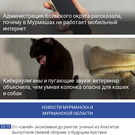
Администрация Кольского округа рассказала,
почему в Мурмашах не работает мобильный
интернет
Киберхулиганы и пугающие звуки: ветеринар
объяснила, чем умная колонка опасна для кошек
и собак
НОВОСТИ МУРМАНСКА И
МУРМАНСКОЙ ОБЛАСТИ
От «синей» экономики до рангов: ученые из Апатитов
23:15
выпустили свежий сборник о будущем Арктики