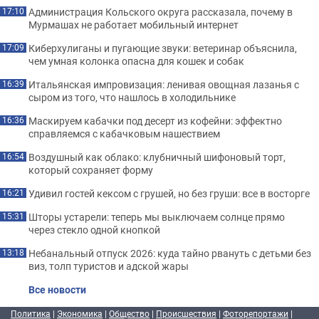
Администрация Кольского округа рассказала, почему в
17:10
Мурмашах не работает мобильный интернет
Киберхулиганы и пугающие звуки: ветеринар объяснила,
17:09
чем умная колонка опасна для кошек и собак
Итальянская импровизация: ленивая овощная лазанья с
16:39
сыром из того, что нашлось в холодильнике
Маскируем кабачки под десерт из кофейни: эффектно
16:36
справляемся с кабачковым нашествием
Воздушный как облако: клубничный шифоновый торт,
16:54
который сохраняет форму
Удивил гостей кексом с грушей, но без груши: все в восторге
16:21
Шторы устарели: теперь мы выключаем солнце прямо
15:31
через стекло одной кнопкой
Небанальный отпуск 2026: куда тайно рвануть с детьми без
13:18
виз, толп туристов и адской жары
Все новости
Политика
|
Экономика
|
Общество
|
Происшествия
|
Фоторепортажи
|