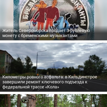
Житель Североморска продает 3-рублевую
монету с бременскими музыкантами
Километры ровного асфальта: в Кильдинстрое
завершили ремонт ключевого подъезда к
федеральной трассе «Кола»