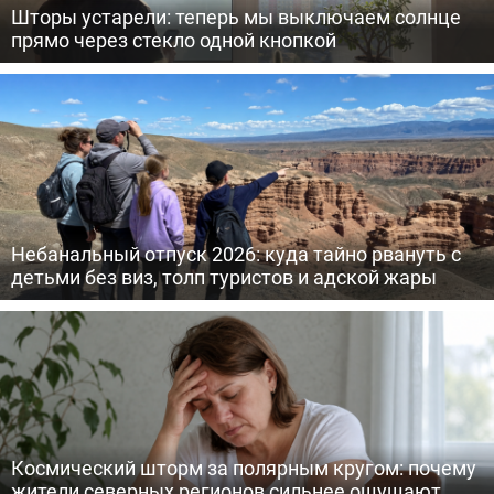
Шторы устарели: теперь мы выключаем солнце
прямо через стекло одной кнопкой
Небанальный отпуск 2026: куда тайно рвануть с
детьми без виз, толп туристов и адской жары
Космический шторм за полярным кругом: почему
жители северных регионов сильнее ощущают