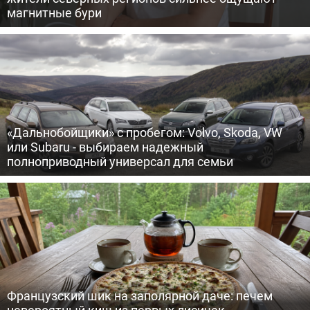
магнитные бури
«Дальнобойщики» с пробегом: Volvo, Skoda, VW
или Subaru - выбираем надежный
полноприводный универсал для семьи
Французский шик на заполярной даче: печем
невероятный киш из первых лисичек