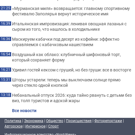
«Мурманская миля» возвращается: главному спортивному
21:25
фестивалю Заполярья вернут историческое имя
Итальянская импровизация: ленивая овощная лазанья с
16:39
сыром из того, что нашлось в холодильнике
Маскируем кабачки под десерт из кофейни: эффектно
16:36
справляемся с кабачковым нашествием
Воздушный как облако: клубничный шифоновый торт,
16:54
который сохраняет форму
Удивил гостей кексом с грушей, но без груши: все в восторге
16:21
Шторы устарели: теперь мы выключаем солнце прямо
15:31
через стекло одной кнопкой
Небанальный отпуск 2026: куда тайно рвануть с детьми без
13:18
виз, толп туристов и адской жары
Все новости
Политика
|
Экономика
|
Общество
|
Происшествия
|
Фоторепортажи
|
Авторское
|
Интересное
|
Спорт
Информационное агентство «Nord-News»