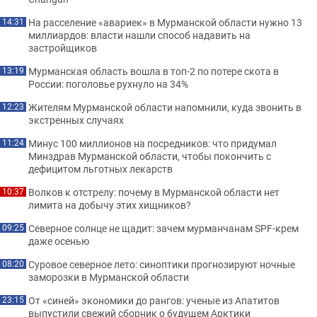
На расселение «авариек» в Мурманской области нужно 13
14:31
миллиардов: власти нашли способ надавить на
застройщиков
Мурманская область вошла в топ-2 по потере скота в
13:19
России: поголовье рухнуло на 34%
Жителям Мурманской области напомнили, куда звонить в
12:23
экстренных случаях
Минус 100 миллионов на посредников: что придумал
11:24
Минздрав Мурманской области, чтобы покончить с
дефицитом льготных лекарств
Волков к отстрелу: почему в Мурманской области нет
10:37
лимита на добычу этих хищников?
Северное солнце не щадит: зачем мурманчанам SPF-крем
09:25
даже осенью
Суровое северное лето: синоптики прогнозируют ночные
08:20
заморозки в Мурманской области
От «синей» экономики до рангов: ученые из Апатитов
23:15
выпустили свежий сборник о будущем Арктики