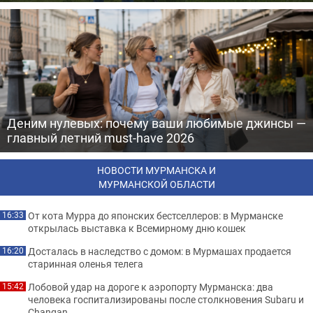
Деним нулевых: почему ваши любимые джинсы —
главный летний must-have 2026
НОВОСТИ МУРМАНСКА И
МУРМАНСКОЙ ОБЛАСТИ
От кота Мурра до японских бестселлеров: в Мурманске
16:33
открылась выставка к Всемирному дню кошек
Досталась в наследство с домом: в Мурмашах продается
16:20
старинная оленья телега
Лобовой удар на дороге к аэропорту Мурманска: два
15:42
человека госпитализированы после столкновения Subaru и
Changan