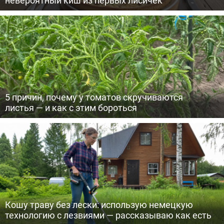
5 причин, почему у томатов скручиваются
листья — и как с этим бороться
Кошу траву без лески: использую немецкую
технологию с лезвиями — рассказываю как есть