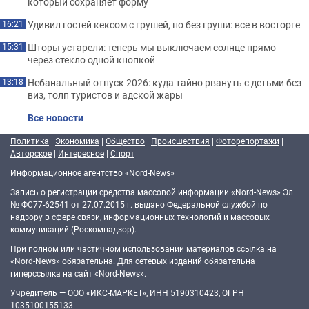
который сохраняет форму
Удивил гостей кексом с грушей, но без груши: все в восторге
16:21
Шторы устарели: теперь мы выключаем солнце прямо
15:31
через стекло одной кнопкой
Небанальный отпуск 2026: куда тайно рвануть с детьми без
13:18
виз, толп туристов и адской жары
Все новости
Политика
|
Экономика
|
Общество
|
Происшествия
|
Фоторепортажи
|
Авторское
|
Интересное
|
Спорт
Информационное агентство «Nord-News»
Запись о регистрации средства массовой информации «Nord-News» Эл
№ ФС77-62541 от 27.07.2015 г. выдано Федеральной службой по
надзору в сфере связи, информационных технологий и массовых
коммуникаций (Роскомнадзор).
При полном или частичном использовании материалов ссылка на
«Nord-News» обязательна. Для сетевых изданий обязательна
гиперссылка на сайт «Nord-News».
Учредитель — ООО «ИКС-МАРКЕТ», ИНН 5190310423, ОГРН
1035100155133