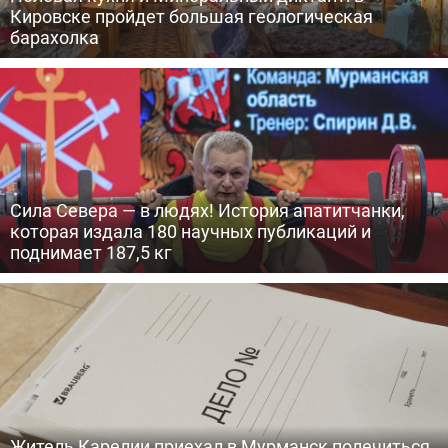
Кировске пройдет большая геологическая
барахолка
Сила Севера — в людях! История апатитчанки,
которая издала 180 научных публикаций и
поднимает 187,5 кг
Житель Карелии приехал в Мурманск полечиться