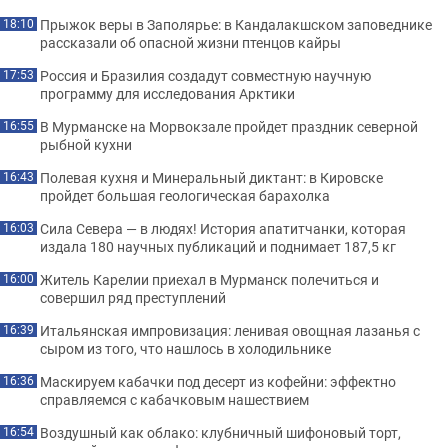
Прыжок веры в Заполярье: в Кандалакшском заповеднике
18:10
рассказали об опасной жизни птенцов кайры
Россия и Бразилия создадут совместную научную
17:53
программу для исследования Арктики
В Мурманске на Морвокзале пройдет праздник северной
16:55
рыбной кухни
Полевая кухня и Минеральный диктант: в Кировске
16:43
пройдет большая геологическая барахолка
Сила Севера — в людях! История апатитчанки, которая
16:03
издала 180 научных публикаций и поднимает 187,5 кг
Житель Карелии приехал в Мурманск полечиться и
16:00
совершил ряд преступлений
Итальянская импровизация: ленивая овощная лазанья с
16:39
сыром из того, что нашлось в холодильнике
Маскируем кабачки под десерт из кофейни: эффектно
16:36
справляемся с кабачковым нашествием
Воздушный как облако: клубничный шифоновый торт,
16:54