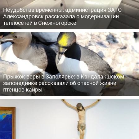
Неудобства временны: администрация ЗАТО
Александровск рассказала о модернизации
теплосетей в Снежногорске
Прыжок веры в Заполярье: в Кандалакшском
заповеднике рассказали об опасной жизни
птенцов кайры