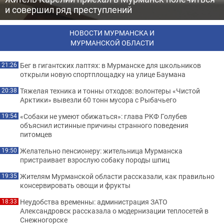
и совершил ряд преступлений
НОВОСТИ МУРМАНСКА И
МУРМАНСКОЙ ОБЛАСТИ
Бег в гигантских лаптях: в Мурманске для школьников
21:26
открыли новую спортплощадку на улице Баумана
Тяжелая техника и тонны отходов: волонтеры «Чистой
20:38
Арктики» вывезли 60 тонн мусора с Рыбачьего
«Собаки не умеют обижаться»: глава РКФ Голубев
19:54
объяснил истинные причины странного поведения
питомцев
Желательно пенсионеру: жительница Мурманска
19:50
пристраивает взрослую собаку породы шпиц
Жителям Мурманской области рассказали, как правильно
19:35
консервировать овощи и фрукты
Неудобства временны: администрация ЗАТО
18:33
Александровск рассказала о модернизации теплосетей в
Снежногорске