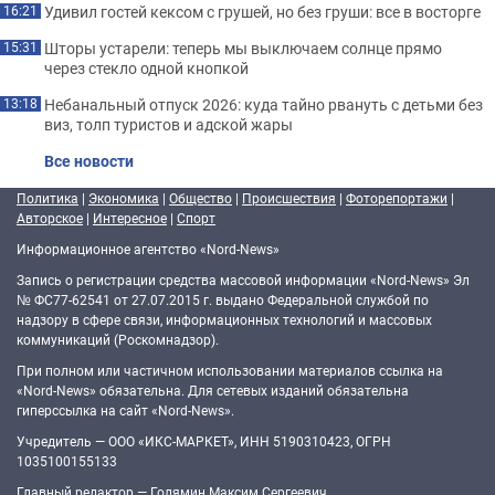
Удивил гостей кексом с грушей, но без груши: все в восторге
16:21
Шторы устарели: теперь мы выключаем солнце прямо
15:31
через стекло одной кнопкой
Небанальный отпуск 2026: куда тайно рвануть с детьми без
13:18
виз, толп туристов и адской жары
Все новости
Политика
|
Экономика
|
Общество
|
Происшествия
|
Фоторепортажи
|
Авторское
|
Интересное
|
Спорт
Информационное агентство «Nord-News»
Запись о регистрации средства массовой информации «Nord-News» Эл
№ ФС77-62541 от 27.07.2015 г. выдано Федеральной службой по
надзору в сфере связи, информационных технологий и массовых
коммуникаций (Роскомнадзор).
При полном или частичном использовании материалов ссылка на
«Nord-News» обязательна. Для сетевых изданий обязательна
гиперссылка на сайт «Nord-News».
Учредитель — ООО «ИКС-МАРКЕТ», ИНН 5190310423, ОГРН
1035100155133
Главный редактор — Голямин Максим Сергеевич