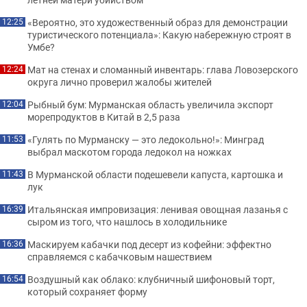
«Вероятно, это художественный образ для демонстрации
12:25
туристического потенциала»: Какую набережную строят в
Умбе?
Мат на стенах и сломанный инвентарь: глава Ловозерского
12:24
округа лично проверил жалобы жителей
Рыбный бум: Мурманская область увеличила экспорт
12:04
морепродуктов в Китай в 2,5 раза
«Гулять по Мурманску — это ледокольно!»: Минград
11:53
выбрал маскотом города ледокол на ножках
В Мурманской области подешевели капуста, картошка и
11:43
лук
Итальянская импровизация: ленивая овощная лазанья с
16:39
сыром из того, что нашлось в холодильнике
Маскируем кабачки под десерт из кофейни: эффектно
16:36
справляемся с кабачковым нашествием
Воздушный как облако: клубничный шифоновый торт,
16:54
который сохраняет форму