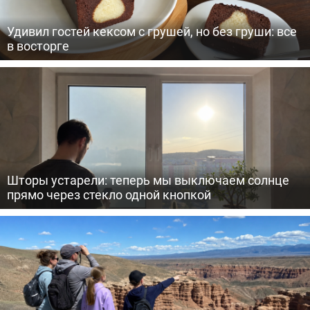
Удивил гостей кексом с грушей, но без груши: все
в восторге
Шторы устарели: теперь мы выключаем солнце
прямо через стекло одной кнопкой