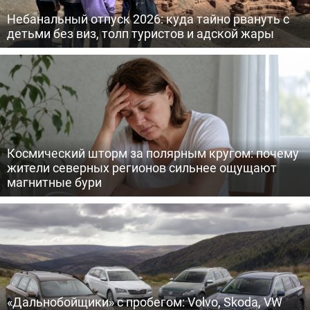
Небанальный отпуск 2026: куда тайно рвануть с
детьми без виз, толп туристов и адской жары
Космический шторм за полярным кругом: почему
жители северных регионов сильнее ощущают
магнитные бури
«Дальнобойщики» с пробегом: Volvo, Skoda, VW