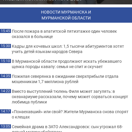
НОВОСТИ МУРМАНСКА И
МУРМАНСКОЙ ОБЛАСТИ
После пожара в апатитской пятиэтажке один человек
15:45
оказался в больнице
Кадры для кочевых школ: 1,5 тысячи абитуриентов хотят
15:30
учить детей языкам народов Севера
В Мурманской области продолжают искать убежавшего
15:10
щенка породы кавапу: семья не спит и скучает
Пожилая северянка в ожидании сверхприбыли отдала
14:35
мошенникам 1,7 миллиона рублей
Вместо выступлений тюлень Филя может загулять: в
14:22
океанариуме рассказали, почему может сорваться концерт
любимца публики
«Понаехавший» или свой? Жители Мурманска снова спорят
14:17
о клещах
Семейная драма в ЗАТО Александровск: сын угрожал 68-
13:05
летней матери убийством