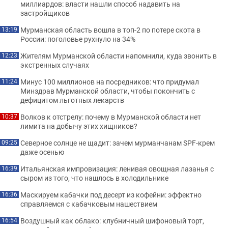
миллиардов: власти нашли способ надавить на
застройщиков
Мурманская область вошла в топ-2 по потере скота в
13:19
России: поголовье рухнуло на 34%
Жителям Мурманской области напомнили, куда звонить в
12:23
экстренных случаях
Минус 100 миллионов на посредников: что придумал
11:24
Минздрав Мурманской области, чтобы покончить с
дефицитом льготных лекарств
Волков к отстрелу: почему в Мурманской области нет
10:37
лимита на добычу этих хищников?
Северное солнце не щадит: зачем мурманчанам SPF-крем
09:25
даже осенью
Итальянская импровизация: ленивая овощная лазанья с
16:39
сыром из того, что нашлось в холодильнике
Маскируем кабачки под десерт из кофейни: эффектно
16:36
справляемся с кабачковым нашествием
Воздушный как облако: клубничный шифоновый торт,
16:54