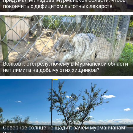
покончить с дефицитом льготных лекарств
Волков к отстрелу: почему в Мурманской области
нет лимита на добычу этих хищников?
Северное солнце не щадит: зачем мурманчанам