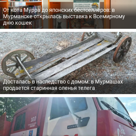
От кота Мурра до японских бестселлеров: в
Мурманске открылась выставка к Всемирному
дню кошек
Досталась в наследство с домом: в Мурмашах
продается старинная оленья телега