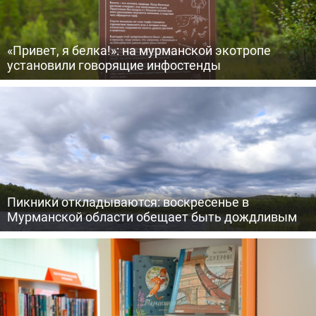
«Привет, я белка!»: на мурманской экотропе
установили говорящие инфостенды
Пикники откладываются: воскресенье в
Мурманской области обещает быть дождливым