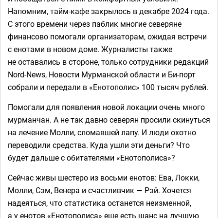
Напомним, тайм-кафе закрылось в декабре 2024 года.
С этого времени через паблик многие северяне
финансово помогали организаторам, ожидая встречи
с енотами в новом доме. Журналисты также
не оставались в стороне, только сотрудники редакций
Nord-News, Новости Мурманской области и Би-порт
собрали и передали в «Енотополис» 100 тысяч рублей.
Помогали для появления новой локации очень много
мурманчан. А не так давно северян просили скинуться
на лечение Молли, сломавшей лапу. И люди охотно
переводили средства. Куда ушли эти деньги? Что
будет дальше с обитателями «Енотополиса»?
Сейчас живы шестеро из восьми енотов: Ева, Локки,
Молли, Сэм, Венера и счастливчик — Рэй. Хочется
надеяться, что статистика останется неизменной,
а у енотов «Енотополиса» еще есть шанс на лучшую