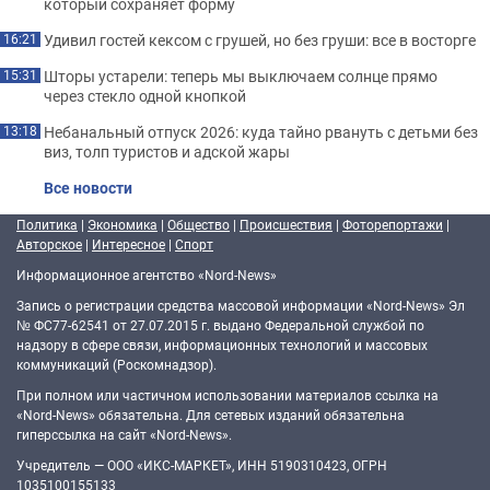
который сохраняет форму
Удивил гостей кексом с грушей, но без груши: все в восторге
16:21
Шторы устарели: теперь мы выключаем солнце прямо
15:31
через стекло одной кнопкой
Небанальный отпуск 2026: куда тайно рвануть с детьми без
13:18
виз, толп туристов и адской жары
Все новости
Политика
|
Экономика
|
Общество
|
Происшествия
|
Фоторепортажи
|
Авторское
|
Интересное
|
Спорт
Информационное агентство «Nord-News»
Запись о регистрации средства массовой информации «Nord-News» Эл
№ ФС77-62541 от 27.07.2015 г. выдано Федеральной службой по
надзору в сфере связи, информационных технологий и массовых
коммуникаций (Роскомнадзор).
При полном или частичном использовании материалов ссылка на
«Nord-News» обязательна. Для сетевых изданий обязательна
гиперссылка на сайт «Nord-News».
Учредитель — ООО «ИКС-МАРКЕТ», ИНН 5190310423, ОГРН
1035100155133