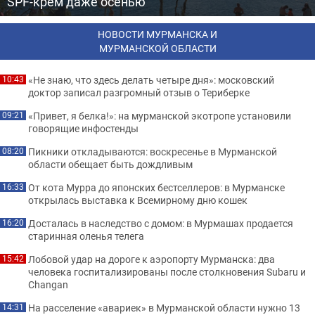
SPF-крем даже осенью
НОВОСТИ МУРМАНСКА И
МУРМАНСКОЙ ОБЛАСТИ
«Не знаю, что здесь делать четыре дня»: московский
10:43
доктор записал разгромный отзыв о Териберке
«Привет, я белка!»: на мурманской экотропе установили
09:21
говорящие инфостенды
Пикники откладываются: воскресенье в Мурманской
08:20
области обещает быть дождливым
От кота Мурра до японских бестселлеров: в Мурманске
16:33
открылась выставка к Всемирному дню кошек
Досталась в наследство с домом: в Мурмашах продается
16:20
старинная оленья телега
Лобовой удар на дороге к аэропорту Мурманска: два
15:42
человека госпитализированы после столкновения Subaru и
Changan
На расселение «авариек» в Мурманской области нужно 13
14:31