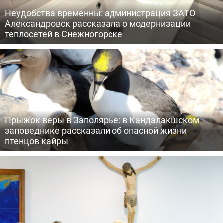
Неудобства временны: администрация ЗАТО
Александровск рассказала о модернизации
теплосетей в Снежногорске
Прыжок веры в Заполярье: в Кандалакшском
заповеднике рассказали об опасной жизни
птенцов кайры