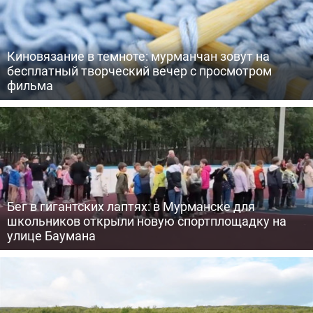
Киновязание в темноте: мурманчан зовут на
бесплатный творческий вечер с просмотром
фильма
Бег в гигантских лаптях: в Мурманске для
школьников открыли новую спортплощадку на
улице Баумана