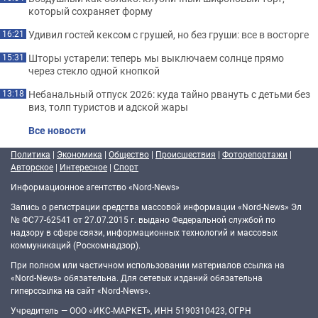
который сохраняет форму
Удивил гостей кексом с грушей, но без груши: все в восторге
16:21
Шторы устарели: теперь мы выключаем солнце прямо
15:31
через стекло одной кнопкой
Небанальный отпуск 2026: куда тайно рвануть с детьми без
13:18
виз, толп туристов и адской жары
Все новости
Политика
|
Экономика
|
Общество
|
Происшествия
|
Фоторепортажи
|
Авторское
|
Интересное
|
Спорт
Информационное агентство «Nord-News»
Запись о регистрации средства массовой информации «Nord-News» Эл
№ ФС77-62541 от 27.07.2015 г. выдано Федеральной службой по
надзору в сфере связи, информационных технологий и массовых
коммуникаций (Роскомнадзор).
При полном или частичном использовании материалов ссылка на
«Nord-News» обязательна. Для сетевых изданий обязательна
гиперссылка на сайт «Nord-News».
Учредитель — ООО «ИКС-МАРКЕТ», ИНН 5190310423, ОГРН