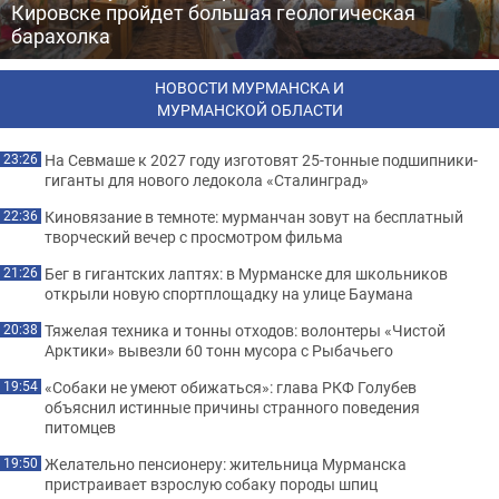
Кировске пройдет большая геологическая
барахолка
НОВОСТИ МУРМАНСКА И
МУРМАНСКОЙ ОБЛАСТИ
На Севмаше к 2027 году изготовят 25-тонные подшипники-
23:26
гиганты для нового ледокола «Сталинград»
Киновязание в темноте: мурманчан зовут на бесплатный
22:36
творческий вечер с просмотром фильма
Бег в гигантских лаптях: в Мурманске для школьников
21:26
открыли новую спортплощадку на улице Баумана
Тяжелая техника и тонны отходов: волонтеры «Чистой
20:38
Арктики» вывезли 60 тонн мусора с Рыбачьего
«Собаки не умеют обижаться»: глава РКФ Голубев
19:54
объяснил истинные причины странного поведения
питомцев
Желательно пенсионеру: жительница Мурманска
19:50
пристраивает взрослую собаку породы шпиц