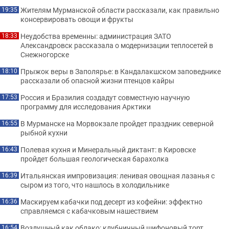
Жителям Мурманской области рассказали, как правильно
19:35
консервировать овощи и фрукты
Неудобства временны: администрация ЗАТО
18:33
Александровск рассказала о модернизации теплосетей в
Снежногорске
Прыжок веры в Заполярье: в Кандалакшском заповеднике
18:10
рассказали об опасной жизни птенцов кайры
Россия и Бразилия создадут совместную научную
17:53
программу для исследования Арктики
В Мурманске на Морвокзале пройдет праздник северной
16:55
рыбной кухни
Полевая кухня и Минеральный диктант: в Кировске
16:43
пройдет большая геологическая барахолка
Итальянская импровизация: ленивая овощная лазанья с
16:39
сыром из того, что нашлось в холодильнике
Маскируем кабачки под десерт из кофейни: эффектно
16:36
справляемся с кабачковым нашествием
Воздушный как облако: клубничный шифоновый торт,
16:54