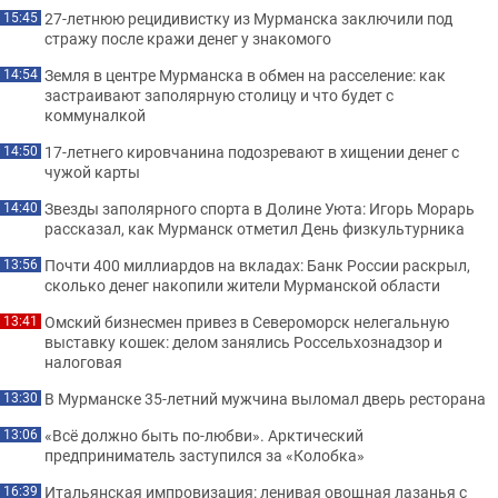
27-летнюю рецидивистку из Мурманска заключили под
15:45
стражу после кражи денег у знакомого
Земля в центре Мурманска в обмен на расселение: как
14:54
застраивают заполярную столицу и что будет с
коммуналкой
17-летнего кировчанина подозревают в хищении денег с
14:50
чужой карты
Звезды заполярного спорта в Долине Уюта: Игорь Морарь
14:40
рассказал, как Мурманск отметил День физкультурника
Почти 400 миллиардов на вкладах: Банк России раскрыл,
13:56
сколько денег накопили жители Мурманской области
Омский бизнесмен привез в Североморск нелегальную
13:41
выставку кошек: делом занялись Россельхознадзор и
налоговая
В Мурманске 35-летний мужчина выломал дверь ресторана
13:30
«Всё должно быть по-любви». Арктический
13:06
предприниматель заступился за «Колобка»
Итальянская импровизация: ленивая овощная лазанья с
16:39