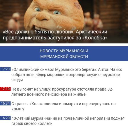
«Всё должно быть по-любви». Арктический
предприниматель заступился за «Колобка»
НОВОСТИ МУРМАНСКА И
МУРМАНСКОЙ ОБЛАСТИ
«Олимпийский символ Мурманского берега»: Антон Чайко
17:23
собрал пять вёдер морошки и опроверг слухи о неурожае
ягоды
Не выгонят на улицу: прокуратура отстояла права 82-
17:10
летнего военного пенсионера на жилье
С трассы «Кола» слетела иномарка и перевернулась на
16:34
крышу
40-летний мурманчанин на почве личной неприязни поджег
16:20
гараж своего коллеги