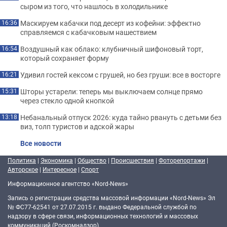
сыром из того, что нашлось в холодильнике
Маскируем кабачки под десерт из кофейни: эффектно
16:36
справляемся с кабачковым нашествием
Воздушный как облако: клубничный шифоновый торт,
16:54
который сохраняет форму
Удивил гостей кексом с грушей, но без груши: все в восторге
16:21
Шторы устарели: теперь мы выключаем солнце прямо
15:31
через стекло одной кнопкой
Небанальный отпуск 2026: куда тайно рвануть с детьми без
13:18
виз, толп туристов и адской жары
Все новости
Политика
|
Экономика
|
Общество
|
Происшествия
|
Фоторепортажи
|
Авторское
|
Интересное
|
Спорт
Информационное агентство «Nord-News»
Запись о регистрации средства массовой информации «Nord-News» Эл
№ ФС77-62541 от 27.07.2015 г. выдано Федеральной службой по
надзору в сфере связи, информационных технологий и массовых
коммуникаций (Роскомнадзор).