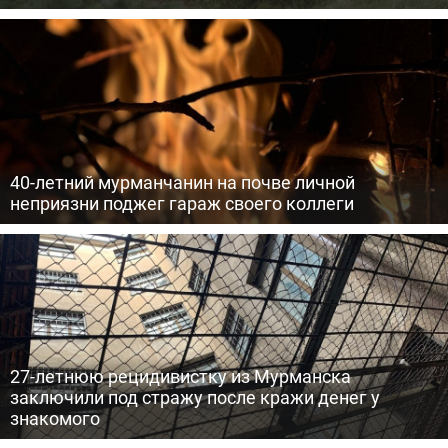
40-летний мурманчанин на почве личной
неприязни поджег гараж своего коллеги
27-летнюю рецидивистку из Мурманска
заключили под стражу после кражи денег у
знакомого