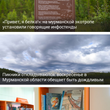
«Привет, я белка!»: на мурманской экотропе
установили говорящие инфостенды
Пикники откладываются: воскресенье в
Мурманской области обещает быть дождливым