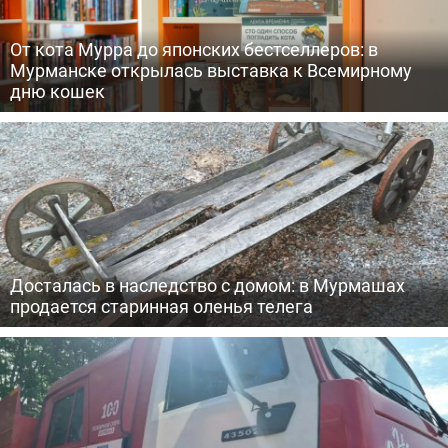
От кота Мурра до японских бестселлеров: в
Мурманске открылась выставка к Всемирному
дню кошек
Досталась в наследство с домом: в Мурмашах
продается старинная оленья телега