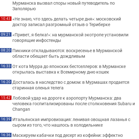
Мурманска вызвал споры новый путеводитель по
Заполярью
«Не знаю, что здесь делать четыре дня»: московский
10:43
доктор записал разгромный отзыв о Териберке
«Привет, я белка!»: на мурманской экотропе установили
09:21
говорящие инфостенды
Пикники откладываются: воскресенье в Мурманской
08:20
области обещает быть дождливым
От кота Мурра до японских бестселлеров: в Мурманске
16:33
открылась выставка к Всемирному дню кошек
Досталась в наследство с домом: в Мурмашах продается
16:20
старинная оленья телега
Лобовой удар на дороге к аэропорту Мурманска: два
15:42
человека госпитализированы после столкновения Subaru и
Changan
Итальянская импровизация: ленивая овощная лазанья с
16:39
сыром из того, что нашлось в холодильнике
Маскируем кабачки под десерт из кофейни: эффектно
16:36