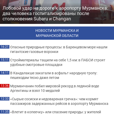
Лобовой удар на дороге к аэропорту Мурманска:
два человека госпитализированы после
столкновения Subaru и Changan
НОВОСТИ МУРМАНСКА И
МУРМАНСКОЙ ОБЛАСТИ
Опасные природные процессы: в Баренцевом море нашли
16:21
гигантские газовые воронки
Стройматериалы тащили на себе 1,5 км: в ПАБСИ строят
15:11
удобные смотровые площадки
В Кандалакше закатали в асфальт народную тропу:
14:11
пешеходам тесно даже летом
Мурманчанин побил мировой рекорд в ледяной воде
13:36
Аргентины и взял 10 медалей
«Сырые сосиски и недовареная гречка»: чем кормят
12:33
пассажиров задержанных рейсов в аэропорту Мурманска
«Влетит в копеечку» или спасение природы: у жителей
11:35