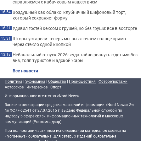
справляемся с кабачковым нашествием
Воздушный как облако: клубничный шифоновый торт,
16:54
который сохраняет форму
Удивил гостей кексом с грушей, но без груши: все в восторге
16:21
Шторы устарели: теперь мы выключаем солнце прямо
15:31
через стекло одной кнопкой
Небанальный отпуск 2026: куда тайно рвануть с детьми без
13:18
виз, толп туристов и адской жары
Все новости
Политика
|
Экономика
|
Общество
|
Происшествия
|
Фоторепортажи
|
Авторское
|
Интересное
|
Спорт
Информационное агентство «Nord-News»
Запись о регистрации средства массовой информации «Nord-News» Эл
№ ФС77-62541 от 27.07.2015 г. выдано Федеральной службой по
надзору в сфере связи, информационных технологий и массовых
коммуникаций (Роскомнадзор).
При полном или частичном использовании материалов ссылка на
«Nord-News» обязательна. Для сетевых изданий обязательна