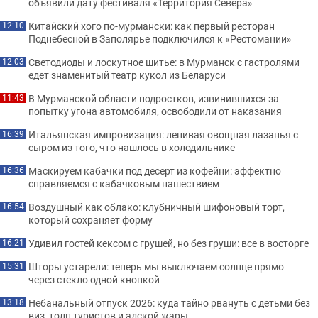
объявили дату фестиваля «Территория Севера»
Китайский хого по-мурмански: как первый ресторан
12:10
Поднебесной в Заполярье подключился к «Рестомании»
Светодиоды и лоскутное шитье: в Мурманск с гастролями
12:03
едет знаменитый театр кукол из Беларуси
В Мурманской области подростков, извинившихся за
11:43
попытку угона автомобиля, освободили от наказания
Итальянская импровизация: ленивая овощная лазанья с
16:39
сыром из того, что нашлось в холодильнике
Маскируем кабачки под десерт из кофейни: эффектно
16:36
справляемся с кабачковым нашествием
Воздушный как облако: клубничный шифоновый торт,
16:54
который сохраняет форму
Удивил гостей кексом с грушей, но без груши: все в восторге
16:21
Шторы устарели: теперь мы выключаем солнце прямо
15:31
через стекло одной кнопкой
Небанальный отпуск 2026: куда тайно рвануть с детьми без
13:18
виз, толп туристов и адской жары