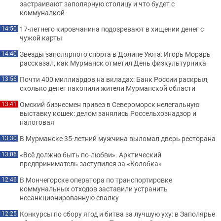
застраивают заполярную столицу и что будет с
коммуналкой
17-летнего кировчанина подозревают в хищении денег с
14:50
чужой карты
Звезды заполярного спорта в Долине Уюта: Игорь Морарь
14:40
рассказал, как Мурманск отметил День физкультурника
Почти 400 миллиардов на вкладах: Банк России раскрыл,
13:56
сколько денег накопили жители Мурманской области
Омский бизнесмен привез в Североморск нелегальную
13:41
выставку кошек: делом занялись Россельхознадзор и
налоговая
В Мурманске 35-летний мужчина выломал дверь ресторана
13:30
«Всё должно быть по-любви». Арктический
13:06
предприниматель заступился за «Колобка»
В Мончегорске оператора по транспортировке
12:46
коммунальных отходов заставили устранить
несанкционированную свалку
Конкурсы по сбору ягод и битва за лучшую уху: в Заполярье
12:25