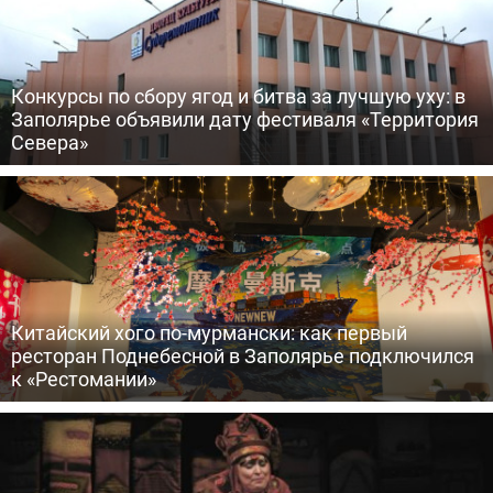
Конкурсы по сбору ягод и битва за лучшую уху: в
Заполярье объявили дату фестиваля «Территория
Севера»
Китайский хого по-мурмански: как первый
ресторан Поднебесной в Заполярье подключился
к «Рестомании»