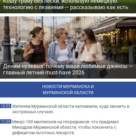
Кошу траву без лески: использую немецкую
технологию с лезвиями — рассказываю как есть
Деним нулевых: почему ваши любимые джинсы —
главный летний must-have 2026
НОВОСТИ МУРМАНСКА И
МУРМАНСКОЙ ОБЛАСТИ
Жителям Мурманской области напомнили, куда звонить в
12:23
экстренных случаях
Минус 100 миллионов на посредников: что придумал
11:24
Минздрав Мурманской области, чтобы покончить с
дефицитом льготных лекарств