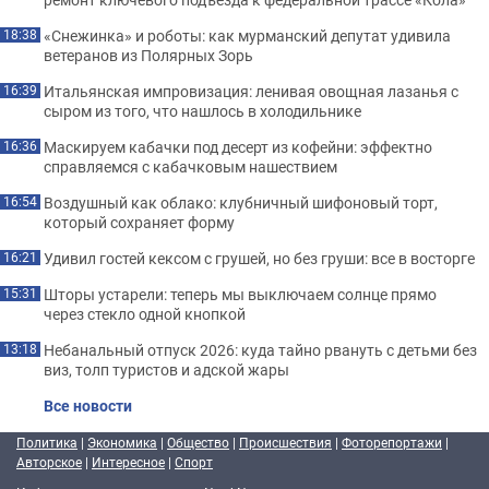
«Снежинка» и роботы: как мурманский депутат удивила
18:38
ветеранов из Полярных Зорь
Итальянская импровизация: ленивая овощная лазанья с
16:39
сыром из того, что нашлось в холодильнике
Маскируем кабачки под десерт из кофейни: эффектно
16:36
справляемся с кабачковым нашествием
Воздушный как облако: клубничный шифоновый торт,
16:54
который сохраняет форму
Удивил гостей кексом с грушей, но без груши: все в восторге
16:21
Шторы устарели: теперь мы выключаем солнце прямо
15:31
через стекло одной кнопкой
Небанальный отпуск 2026: куда тайно рвануть с детьми без
13:18
виз, толп туристов и адской жары
Все новости
Политика
|
Экономика
|
Общество
|
Происшествия
|
Фоторепортажи
|
Авторское
|
Интересное
|
Спорт