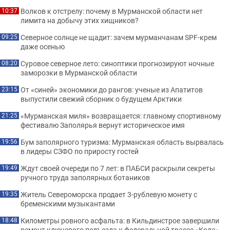
Волков к отстрелу: почему в Мурманской области нет
10:37
лимита на добычу этих хищников?
Северное солнце не щадит: зачем мурманчанам SPF-крем
09:25
даже осенью
Суровое северное лето: синоптики прогнозируют ночные
08:20
заморозки в Мурманской области
От «синей» экономики до рангов: ученые из Апатитов
23:15
выпустили свежий сборник о будущем Арктики
«Мурманская миля» возвращается: главному спортивному
21:25
фестивалю Заполярья вернут историческое имя
Бум заполярного туризма: Мурманская область вырвалась
19:56
в лидеры СЗФО по приросту гостей
Ждут своей очереди по 7 лет: в ПАБСИ раскрыли секреты
19:49
ручного труда заполярных ботаников
Житель Североморска продает 3-рублевую монету с
19:35
бременскими музыкантами
Километры ровного асфальта: в Кильдинстрое завершили
18:48
ремонт ключевого подъезда к федеральной трассе «Кола»