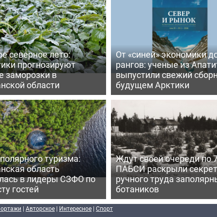
е северное лето:
От «синей» экономики д
тики прогнозируют
рангов: ученые из Апати
е заморозки в
выпустили свежий сборн
нской области
будущем Арктики
полярного туризма:
Ждут своей очереди по 7
нская область
ПАБСИ раскрыли секре
лась в лидеры СЗФО по
ручного труда заполярн
ту гостей
ботаников
портажи
|
Авторское
|
Интересное
|
Спорт