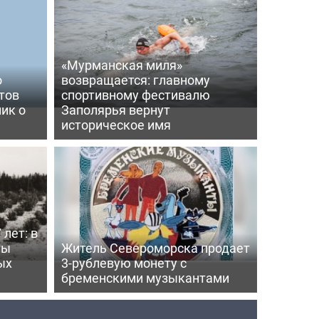
«Мурманская миля»
о
возвращается: главному
тов
спортивному фестивалю
ик о
Заполярья вернут
историческое имя
 лет: в
ты
Житель Североморска продает
ых
3-рублевую монету с
бременскими музыкантами