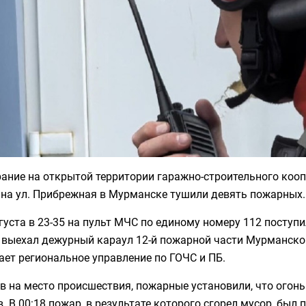
рание на открытой территории гаражно-строительного коо
 на ул. Прибрежная в Мурманске тушили девять пожарных.
густа в 23-35 на пульт МЧС по единому номеру 112 поступ
е выехал дежурный караул 12-й пожарной части Мурманско
ет региональное управление по ГОЧС и ПБ.
в на место происшествия, пожарные установили, что огон
. В 00:18 пожар, в результате которого сгорел мусор, был