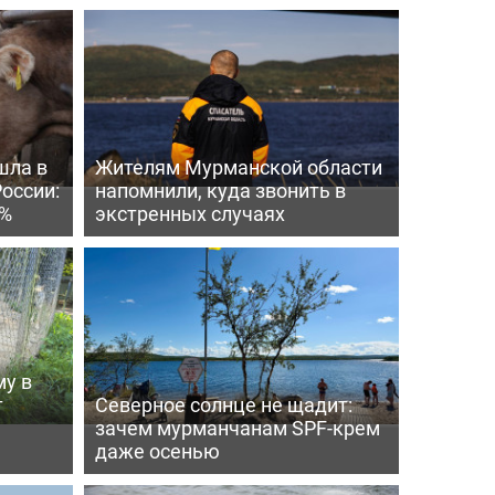
шла в
Жителям Мурманской области
России:
напомнили, куда звонить в
4%
экстренных случаях
му в
т
Северное солнце не щадит:
зачем мурманчанам SPF-крем
даже осенью