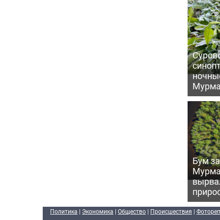
Сурово
синоп
ночны
Мурма
Бум за
Мурма
вырва
прирос
Политика
|
Экономика
|
Общество
|
Происшествия
|
Фоторе