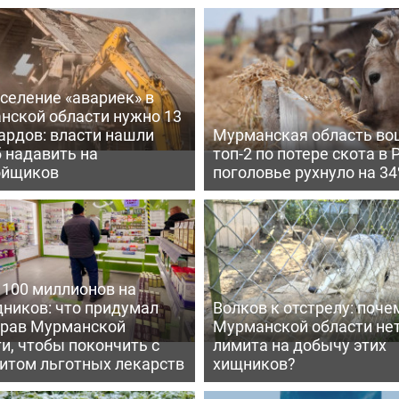
селение «авариек» в
нской области нужно 13
ардов: власти нашли
Мурманская область во
 надавить на
топ-2 по потере скота в 
ойщиков
поголовье рухнуло на 3
 100 миллионов на
дников: что придумал
Волков к отстрелу: поче
рав Мурманской
Мурманской области не
и, чтобы покончить с
лимита на добычу этих
итом льготных лекарств
хищников?