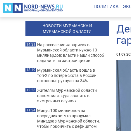
ПОЛИТИКА
ЭК
Де
НОВОСТИ МУРМАНСКА И
МУРМАНСКОЙ ОБЛАСТИ
га
На расселение «авариек» в
14:31
Мурманской области нужно 13
01.09.20
миллиардов: власти нашли способ
надавить на застройщиков
Мурманская область вошла в
13:19
топ-2 по потере скота в России:
поголовье рухнуло на 34%
Жителям Мурманской области
12:23
напомнили, куда звонить в
экстренных случаях
Минус 100 миллионов на
11:24
посредников: что придумал
Минздрав Мурманской области,
чтобы покончить с дефицитом