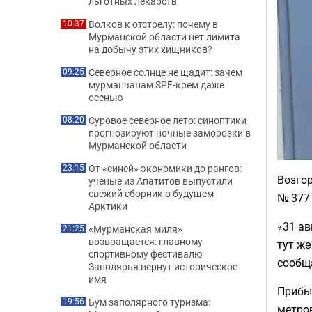
льготных лекарств
Волков к отстрелу: почему в
10:37
Мурманской области нет лимита
на добычу этих хищников?
Северное солнце не щадит: зачем
09:25
мурманчанам SPF-крем даже
осенью
Суровое северное лето: синоптики
08:20
прогнозируют ночные заморозки в
Мурманской области
От «синей» экономики до рангов:
23:15
Возго
ученые из Апатитов выпустили
свежий сборник о будущем
№ 377
Арктики
«31 ав
«Мурманская миля»
21:25
возвращается: главному
тут ж
спортивному фестивалю
сообща
Заполярья вернут историческое
имя
Прибы
Бум заполярного туризма:
19:56
метров