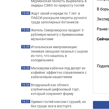
Мурманская область вырвалась в
лидеры СЗФО по приросту гостей
В борь
Ждут своей очереди по 7 лет: в
19:49
ПАБСИ раскрыли секреты ручного
Экспер
труда заполярных ботаников
Ранее
Житель Североморска продает 3-
19:35
рублевую монету с бременскими
Сейча
музыкантами
Итальянская импровизация:
16:39
ленивая овощная лазанья с сыром
из того, что нашлось в
холодильнике
Подели
Маскируем кабачки под десерт из
16:36
кофейни: эффектно справляемся с
кабачковым нашествием
Воздушный как облако:
16:54
клубничный шифоновый торт,
который сохраняет форму
Удивил гостей кексом с грушей, но
16:21
без груши: все в восторге