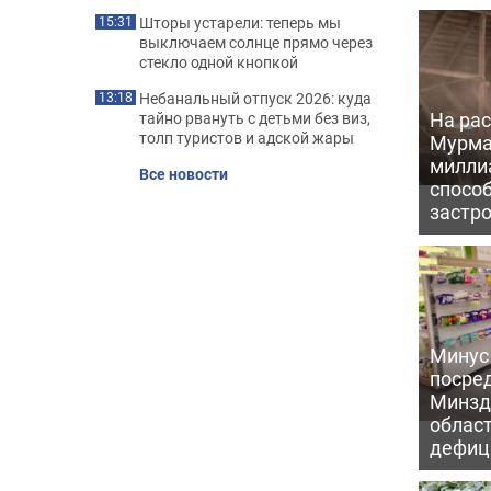
Шторы устарели: теперь мы
15:31
выключаем солнце прямо через
стекло одной кнопкой
Небанальный отпуск 2026: куда
13:18
На рас
тайно рвануть с детьми без виз,
толп туристов и адской жары
Мурма
милли
Все новости
способ
застр
Минус
посре
Минзд
област
дефиц