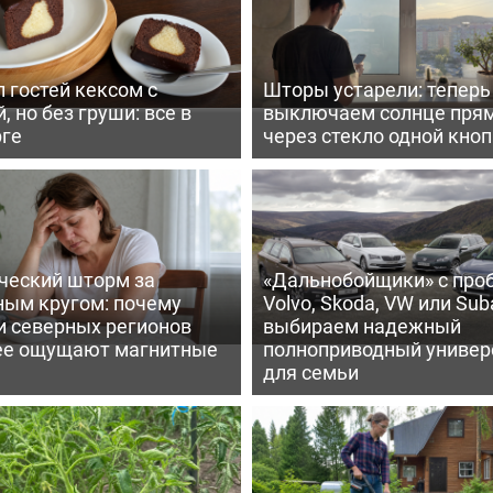
 гостей кексом с
Шторы устарели: тепер
, но без груши: все в
выключаем солнце пря
рге
через стекло одной кно
ческий шторм за
«Дальнобойщики» с про
ным кругом: почему
Volvo, Skoda, VW или Suba
и северных регионов
выбираем надежный
ее ощущают магнитные
полноприводный универ
для семьи