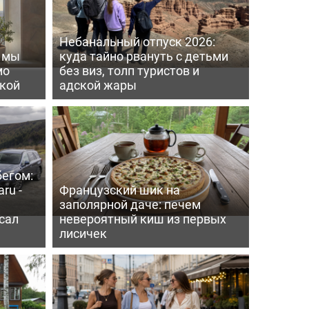
Небанальный отпуск 2026:
ь мы
куда тайно рвануть с детьми
мо
без виз, толп туристов и
пкой
адской жары
бегом:
ru -
Французский шик на
заполярной даче: печем
сал
невероятный киш из первых
лисичек