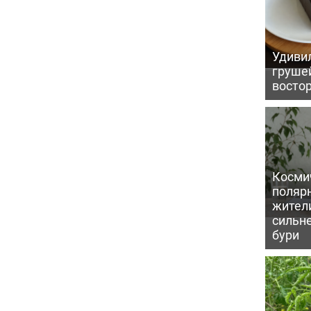
Удивил
грушей
восто
Косми
поляр
жител
сильн
бури