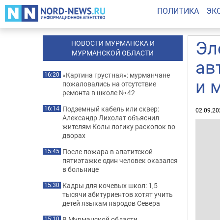
ПОЛИТИКА
ЭК
Эл
НОВОСТИ МУРМАНСКА И
МУРМАНСКОЙ ОБЛАСТИ
ав
«Картина грустная»: мурманчане
16:20
и 
пожаловались на отсутствие
ремонта в школе № 42
Подземный кабель или сквер:
16:14
02.09.20
Александр Лихолат объяснил
жителям Колы логику раскопок во
дворах
После пожара в апатитской
15:45
пятиэтажке один человек оказался
в больнице
Кадры для кочевых школ: 1,5
15:30
тысячи абитуриентов хотят учить
детей языкам народов Севера
В Мурманской области
15:10