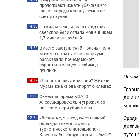
продолжают искать убежавшего
щенка породы кавапу: семья не
спит и скучает
Пожилая северянка в ожидании
14:35
сверхприбыли отдала мошенникам
1,7 миллиона рублей
Вместо выступлений тюлень Филя
14:22
может загулять: в океанариуме
рассказали, почему может
сорваться концерт любимца
публики
Почему
«Понаехавший» или свой? Жители
14:17
Мурманска снова спорят о клещах
Главно
Семейная драма в ЗАТО
13:05
до 202
Александровск: сын угрожал 68-
машин 
летней матери убийством
Среди
«Вероятно, это художественный
12:25
образ для демонстрации
долгий
туристического потенциала»:
путеше
Какую набережную строят в Умбе?