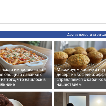
Другие новости за сегод
янская импровизация:
Маскируем кабачки под
ая овощная лазанья с
десерт из кофейни: эфф
из того, что нашлось в
справляемся с кабачко
ильнике
нашествием