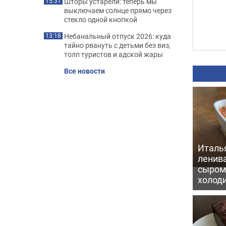
Шторы устарели: теперь мы
15:31
выключаем солнце прямо через
стекло одной кнопкой
Небанальный отпуск 2026: куда
13:18
тайно рвануть с детьми без виз,
толп туристов и адской жары
Все новости
Италь
ленив
сыром 
холод