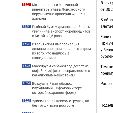
Электр
Мат на стенах и сломанный
12:24
от 30 
инвентарь: глава Ловозерского
округа лично проверил жалобы
жителей
В обсл
влетае
Рыбный бум: Мурманская область
12:04
увеличила экспорт морепродуктов
в Китай в 2,5 раза
Если п
При уч
Итальянская импровизация:
16:39
ленивая овощная лазанья с сыром
у бен
из того, что нашлось в
рублей
холодильнике
Маскируем кабачки под десерт из
Тем не
16:36
кофейни: эффектно справляемся с
преиму
кабачковым нашествием
Ранее
Воздушный как облако:
16:54
клубничный шифоновый торт,
который сохраняет форму
Удивил гостей кексом с грушей, но
16:21
Подели
без груши: все в восторге