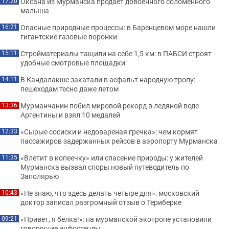
Оксана из Мурманска продает довоенного соломенного
17:20
малыша
Опасные природные процессы: в Баренцевом море нашли
16:21
гигантские газовые воронки
Стройматериалы тащили на себе 1,5 км: в ПАБСИ строят
15:11
удобные смотровые площадки
В Кандалакше закатали в асфальт народную тропу:
14:11
пешеходам тесно даже летом
Мурманчанин побил мировой рекорд в ледяной воде
13:36
Аргентины и взял 10 медалей
«Сырые сосиски и недовареная гречка»: чем кормят
12:33
пассажиров задержанных рейсов в аэропорту Мурманска
«Влетит в копеечку» или спасение природы: у жителей
11:35
Мурманска вызвал споры новый путеводитель по
Заполярью
«Не знаю, что здесь делать четыре дня»: московский
10:43
доктор записал разгромный отзыв о Териберке
«Привет, я белка!»: на мурманской экотропе установили
09:21
говорящие инфостенды