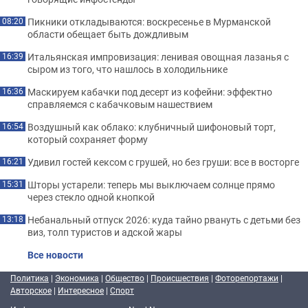
Пикники откладываются: воскресенье в Мурманской
08:20
области обещает быть дождливым
Итальянская импровизация: ленивая овощная лазанья с
16:39
сыром из того, что нашлось в холодильнике
Маскируем кабачки под десерт из кофейни: эффектно
16:36
справляемся с кабачковым нашествием
Воздушный как облако: клубничный шифоновый торт,
16:54
который сохраняет форму
Удивил гостей кексом с грушей, но без груши: все в восторге
16:21
Шторы устарели: теперь мы выключаем солнце прямо
15:31
через стекло одной кнопкой
Небанальный отпуск 2026: куда тайно рвануть с детьми без
13:18
виз, толп туристов и адской жары
Все новости
Политика
|
Экономика
|
Общество
|
Происшествия
|
Фоторепортажи
|
Авторское
|
Интересное
|
Спорт