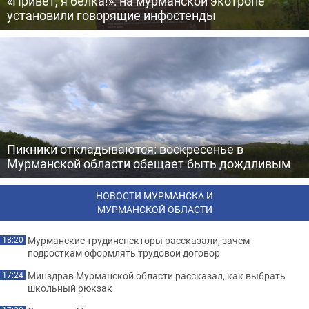
«Привет, я белка!»: на мурманской экотропе
установили говорящие инфостенды
Пикники откладываются: воскресенье в
Мурманской области обещает быть дождливым
НОВОСТИ МУРМАНСКА И
МУРМАНСКОЙ ОБЛАСТИ
Мурманские трудинспекторы рассказали, зачем
18:20
подросткам оформлять трудовой договор
Минздрав Мурманской области рассказал, как выбрать
17:24
школьный рюкзак