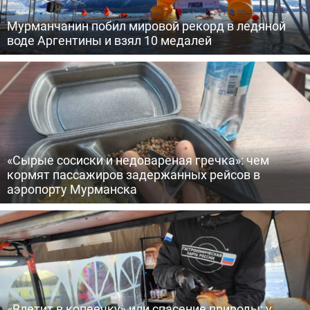
Мурманчанин побил мировой рекорд в ледяной
воде Аргентины и взял 10 медалей
«Сырые сосиски и недовареная гречка»: чем
кормят пассажиров задержанных рейсов в
аэропорту Мурманска
«Влетит в копеечку» или спасение природы: у