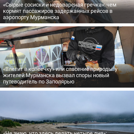
«Сырые сосиски и недовареная гречка»: чем
кормят пассажиров задержанных рейсов в
аэропорту Мурманска
«Влетит в копеечку» или спасение природы: у
жителей Мурманска вызвал споры новый
путеводитель по Заполярью
«Не знаю, что здесь делать четыре дня»: