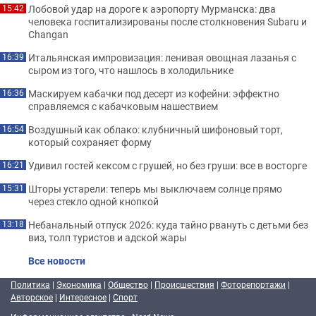
Лобовой удар на дороге к аэропорту Мурманска: два
15:42
человека госпитализированы после столкновения Subaru и
Changan
Итальянская импровизация: ленивая овощная лазанья с
16:39
сыром из того, что нашлось в холодильнике
Маскируем кабачки под десерт из кофейни: эффектно
16:36
справляемся с кабачковым нашествием
Воздушный как облако: клубничный шифоновый торт,
16:54
который сохраняет форму
Удивил гостей кексом с грушей, но без груши: все в восторге
16:21
Шторы устарели: теперь мы выключаем солнце прямо
15:31
через стекло одной кнопкой
Небанальный отпуск 2026: куда тайно рвануть с детьми без
13:18
виз, толп туристов и адской жары
Все новости
Политика
|
Экономика
|
Общество
|
Происшествия
|
Фоторепортажи
|
Авторское
|
Интересное
|
Спорт