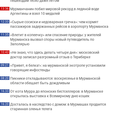
пешеходам тесно даже летом
Мурманчанин побил мировой рекорд в ледяной воде
13:36
Аргентины и взял 10 медалей
«Сырые сосиски и недовареная гречка»: чем кормят
12:33
пассажиров задержанных рейсов в аэропорту Мурманска
«Влетит в копеечку» или спасение природы: у жителей
11:35
Мурманска вызвал споры новый путеводитель по
Заполярью
«Не знаю, что здесь делать четыре дня»: московский
10:43
доктор записал разгромный отзыв о Териберке
«Привет, я белка!»: на мурманской экотропе установили
09:21
говорящие инфостенды
Пикники откладываются: воскресенье в Мурманской
08:20
области обещает быть дождливым
От кота Мурра до японских бестселлеров: в Мурманске
16:33
открылась выставка к Всемирному дню кошек
Досталась в наследство с домом: в Мурмашах продается
16:20
старинная оленья телега