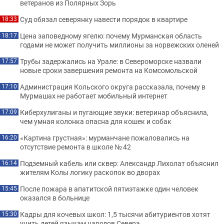
ветеранов из Полярных Зорь
Суд обязал северянку навести порядок в квартире
18:33
Цена заповедному ягелю: почему Мурманская область
18:17
годами не может получить миллионы за норвежских оленей
Трубы задержались на Урале: в Североморске назвали
17:57
новые сроки завершения ремонта на Комсомольской
Администрация Кольского округа рассказала, почему в
17:10
Мурмашах не работает мобильный интернет
Киберхулиганы и пугающие звуки: ветеринар объяснила,
17:09
чем умная колонка опасна для кошек и собак
«Картина грустная»: мурманчане пожаловались на
16:20
отсутствие ремонта в школе № 42
Подземный кабель или сквер: Александр Лихолат объяснил
16:14
жителям Колы логику раскопок во дворах
После пожара в апатитской пятиэтажке один человек
15:45
оказался в больнице
Кадры для кочевых школ: 1,5 тысячи абитуриентов хотят
15:30
учить детей языкам народов Севера