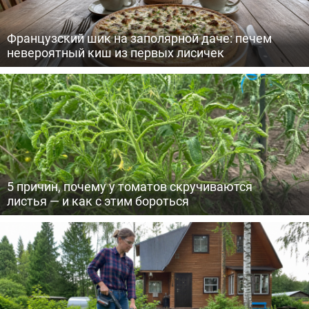
Французский шик на заполярной даче: печем
невероятный киш из первых лисичек
5 причин, почему у томатов скручиваются
листья — и как с этим бороться