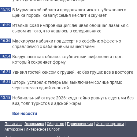
В Мурманской области продолжают искать убежавшего
15:10
щенка породы кавапу: семья не спит и скучает
Итальянская импровизация: ленивая овощная лазанья с
16:39
сыром из того, что нашлось в холодильнике
Маскируем кабачки под десерт из кофейни: эффектно
16:36
справляемся с кабачковым нашествием
Воздушный как облако: клубничный шифоновый торт,
16:54
который сохраняет форму
Удивил гостей кексом с грушей, но без груши: все в восторге
16:21
Шторы устарели: теперь мы выключаем солнце прямо
15:31
через стекло одной кнопкой
Небанальный отпуск 2026: куда тайно рвануть с детьми без
13:18
виз, толп туристов и адской жары
Все новости
Политика
|
Экономика
|
Общество
|
Происшествия
|
Фоторепортажи
|
Авторское
|
Интересное
|
Спорт