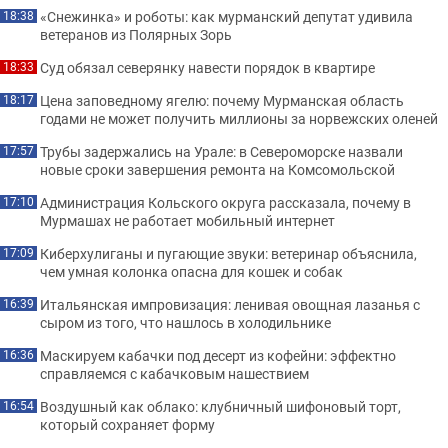
«Снежинка» и роботы: как мурманский депутат удивила
18:38
ветеранов из Полярных Зорь
Суд обязал северянку навести порядок в квартире
18:33
Цена заповедному ягелю: почему Мурманская область
18:17
годами не может получить миллионы за норвежских оленей
Трубы задержались на Урале: в Североморске назвали
17:57
новые сроки завершения ремонта на Комсомольской
Администрация Кольского округа рассказала, почему в
17:10
Мурмашах не работает мобильный интернет
Киберхулиганы и пугающие звуки: ветеринар объяснила,
17:09
чем умная колонка опасна для кошек и собак
Итальянская импровизация: ленивая овощная лазанья с
16:39
сыром из того, что нашлось в холодильнике
Маскируем кабачки под десерт из кофейни: эффектно
16:36
справляемся с кабачковым нашествием
Воздушный как облако: клубничный шифоновый торт,
16:54
который сохраняет форму