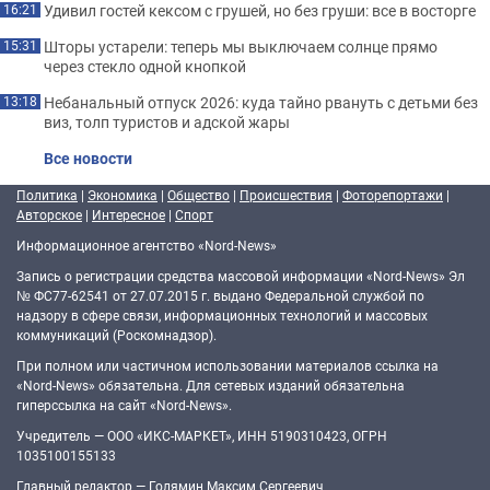
Удивил гостей кексом с грушей, но без груши: все в восторге
16:21
Шторы устарели: теперь мы выключаем солнце прямо
15:31
через стекло одной кнопкой
Небанальный отпуск 2026: куда тайно рвануть с детьми без
13:18
виз, толп туристов и адской жары
Все новости
Политика
|
Экономика
|
Общество
|
Происшествия
|
Фоторепортажи
|
Авторское
|
Интересное
|
Спорт
Информационное агентство «Nord-News»
Запись о регистрации средства массовой информации «Nord-News» Эл
№ ФС77-62541 от 27.07.2015 г. выдано Федеральной службой по
надзору в сфере связи, информационных технологий и массовых
коммуникаций (Роскомнадзор).
При полном или частичном использовании материалов ссылка на
«Nord-News» обязательна. Для сетевых изданий обязательна
гиперссылка на сайт «Nord-News».
Учредитель — ООО «ИКС-МАРКЕТ», ИНН 5190310423, ОГРН
1035100155133
Главный редактор — Голямин Максим Сергеевич