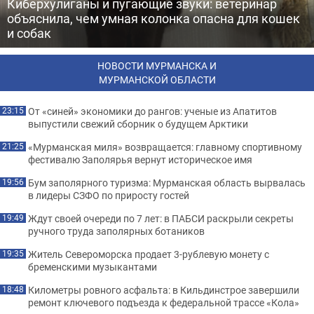
Киберхулиганы и пугающие звуки: ветеринар
объяснила, чем умная колонка опасна для кошек
и собак
НОВОСТИ МУРМАНСКА И
МУРМАНСКОЙ ОБЛАСТИ
От «синей» экономики до рангов: ученые из Апатитов
23:15
выпустили свежий сборник о будущем Арктики
«Мурманская миля» возвращается: главному спортивному
21:25
фестивалю Заполярья вернут историческое имя
Бум заполярного туризма: Мурманская область вырвалась
19:56
в лидеры СЗФО по приросту гостей
Ждут своей очереди по 7 лет: в ПАБСИ раскрыли секреты
19:49
ручного труда заполярных ботаников
Житель Североморска продает 3-рублевую монету с
19:35
бременскими музыкантами
Километры ровного асфальта: в Кильдинстрое завершили
18:48
ремонт ключевого подъезда к федеральной трассе «Кола»