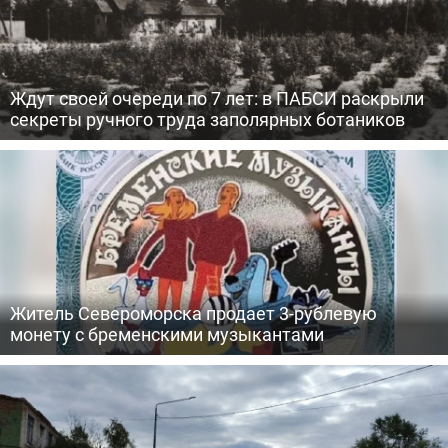
Ждут своей очереди по 7 лет: в ПАБСИ раскрыли
секреты ручного труда заполярных ботаников
Житель Североморска продает 3-рублевую
монету с бременскими музыкантами