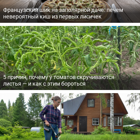
Французский шик на заполярной даче: печем
невероятный киш из первых лисичек
5 причин, почему у томатов скручиваются
листья — и как с этим бороться