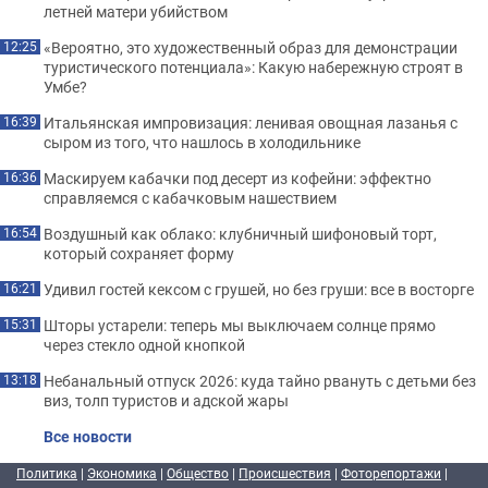
летней матери убийством
«Вероятно, это художественный образ для демонстрации
12:25
туристического потенциала»: Какую набережную строят в
Умбе?
Итальянская импровизация: ленивая овощная лазанья с
16:39
сыром из того, что нашлось в холодильнике
Маскируем кабачки под десерт из кофейни: эффектно
16:36
справляемся с кабачковым нашествием
Воздушный как облако: клубничный шифоновый торт,
16:54
который сохраняет форму
Удивил гостей кексом с грушей, но без груши: все в восторге
16:21
Шторы устарели: теперь мы выключаем солнце прямо
15:31
через стекло одной кнопкой
Небанальный отпуск 2026: куда тайно рвануть с детьми без
13:18
виз, толп туристов и адской жары
Все новости
Политика
|
Экономика
|
Общество
|
Происшествия
|
Фоторепортажи
|