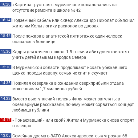
«Картина грустная»: мурманчане пожаловались на
16:20
отсутствие ремонта в школе № 42
Подземный кабель или сквер: Александр Лихолат объяснил
16:14
жителям Колы логику раскопок во дворах
После пожара в апатитской пятиэтажке один человек
15:45
оказался в больнице
Кадры для кочевых школ: 1,5 тысячи абитуриентов хотят
15:30
учить детей языкам народов Севера
В Мурманской области продолжают искать убежавшего
15:10
щенка породы кавапу: семья не спит и скучает
Пожилая северянка в ожидании сверхприбыли отдала
14:35
мошенникам 1,7 миллиона рублей
Вместо выступлений тюлень Филя может загулять: в
14:22
океанариуме рассказали, почему может сорваться концерт
любимца публики
«Понаехавший» или свой? Жители Мурманска снова спорят
14:17
о клещах
Семейная драма в ЗАТО Александровск: сын угрожал 68-
13:05