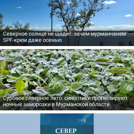
Северное солнце не щадит: зачем мурманчанам
SPF-крем даже осенью
Суровое северное лето: синоптики прогнозируют
ночные заморозки в Мурманской области