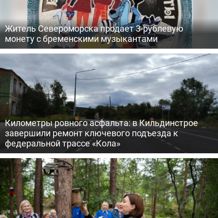
Житель Североморска продает 3-рублевую
монету с бременскими музыкантами
Километры ровного асфальта: в Кильдинстрое
завершили ремонт ключевого подъезда к
федеральной трассе «Кола»