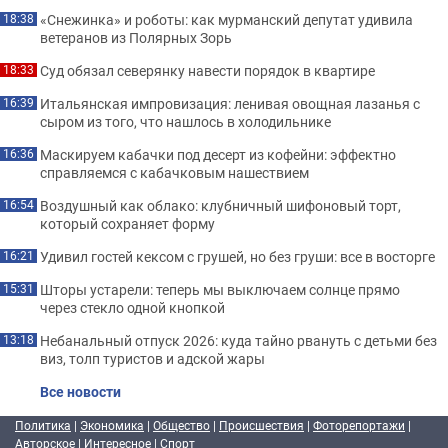
«Снежинка» и роботы: как мурманский депутат удивила
18:38
ветеранов из Полярных Зорь
Суд обязал северянку навести порядок в квартире
18:33
Итальянская импровизация: ленивая овощная лазанья с
16:39
сыром из того, что нашлось в холодильнике
Маскируем кабачки под десерт из кофейни: эффектно
16:36
справляемся с кабачковым нашествием
Воздушный как облако: клубничный шифоновый торт,
16:54
который сохраняет форму
Удивил гостей кексом с грушей, но без груши: все в восторге
16:21
Шторы устарели: теперь мы выключаем солнце прямо
15:31
через стекло одной кнопкой
Небанальный отпуск 2026: куда тайно рвануть с детьми без
13:18
виз, толп туристов и адской жары
Все новости
Политика
|
Экономика
|
Общество
|
Происшествия
|
Фоторепортажи
|
Авторское
|
Интересное
|
Спорт