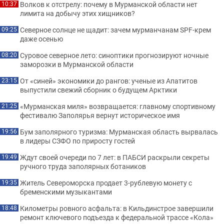
Волков к отстрелу: почему в Мурманской области нет
10:37
лимита на добычу этих хищников?
Северное солнце не щадит: зачем мурманчанам SPF-крем
09:25
даже осенью
Суровое северное лето: синоптики прогнозируют ночные
08:20
заморозки в Мурманской области
От «синей» экономики до рангов: ученые из Апатитов
23:15
выпустили свежий сборник о будущем Арктики
«Мурманская миля» возвращается: главному спортивному
21:25
фестивалю Заполярья вернут историческое имя
Бум заполярного туризма: Мурманская область вырвалась
19:56
в лидеры СЗФО по приросту гостей
Ждут своей очереди по 7 лет: в ПАБСИ раскрыли секреты
19:49
ручного труда заполярных ботаников
Житель Североморска продает 3-рублевую монету с
19:35
бременскими музыкантами
Километры ровного асфальта: в Кильдинстрое завершили
18:48
ремонт ключевого подъезда к федеральной трассе «Кола»