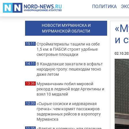
ПОЛИТИКА
ЭК
«М
НОВОСТИ МУРМАНСКА И
МУРМАНСКОЙ ОБЛАСТИ
и 
Стройматериалы тащили на себе
15:11
1,5 км: в ПАБСИ строят удобные
02.10.20
смотровые площадки
В Кандалакше закатали в асфальт
14:11
народную тропу: пешеходам тесно
даже летом
Мурманчанин побил мировой
13:36
рекорд в ледяной воде Аргентины и
взял 10 медалей
«Сырые сосиски и недовареная
12:33
гречка»: чем кормят пассажиров
задержанных рейсов в аэропорту
Мурманска
«Влетит в копеечку» или спасение
11:35