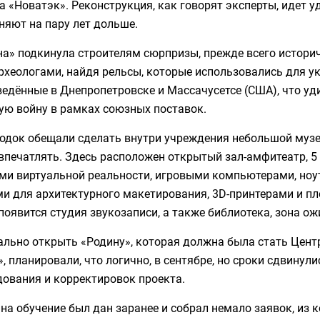
а «Новатэк». Реконструкция, как говорят эксперты, идет
няют на пару лет дольше.
а» подкинула строителям сюрпризы, прежде всего историч
рхеологами, найдя рельсы, которые использовались для у
едённые в Днепропетровске и Массачусетсе (США), что уди
ую войну в рамках союзных поставок.
одок обещали сделать внутри учреждения небольшой музей
 впечатлять. Здесь расположен открытый зал-амфитеатр, 
ами виртуальной реальности, игровыми компьютерами, но
и для архитектурного макетирования, 3D-принтерами и пл
появится студия звукозаписи, а также библиотека, зона ож
ально открыть «Родину», которая должна была стать Цент
, планировали, что логично, в сентябре, но сроки сдвинули
дования и корректировок проекта.
на обучение был дан заранее и собрал немало заявок, из 