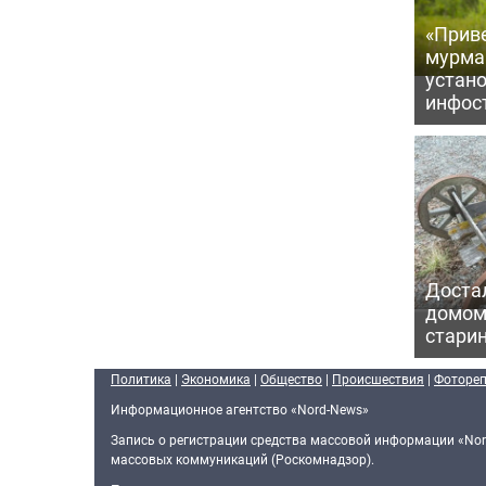
«Приве
мурма
устан
инфос
Достал
домом
старин
Политика
|
Экономика
|
Общество
|
Происшествия
|
Фоторе
Информационное агентство «Nord-News»
Запись о регистрации средства массовой информации «Nor
массовых коммуникаций (Роскомнадзор).