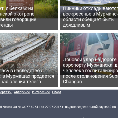
т, я белка!»: на
Пикники откладываются
нской экотропе
воскресенье в Мурманс
овили говорящие
области обещает быть
тенды
дождливым
Лобовой удар на дороге 
аэропорту Мурманска: д
ась в наследство с
человека госпитализир
: в Мурмашах продается
после столкновения Sub
ная оленья телега
Changan
портажи
|
Авторское
|
Интересное
|
Спорт
d-News» Эл № ФС77-62541 от 27.07.2015 г. выдано Федеральной службой по 