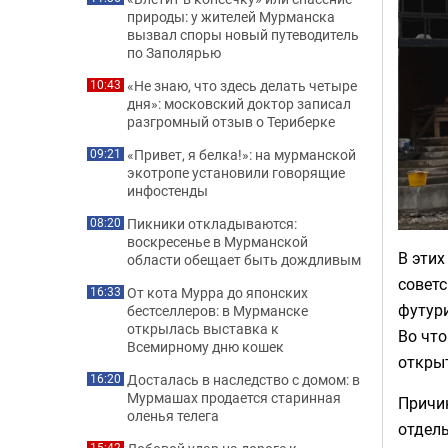
природы: у жителей Мурманска
вызвал споры новый путеводитель
по Заполярью
«Не знаю, что здесь делать четыре
10:43
дня»: московский доктор записал
разгромный отзыв о Териберке
«Привет, я белка!»: на мурманской
09:21
экотропе установили говорящие
инфостенды
Пикники откладываются:
08:20
воскресенье в Мурманской
В этих
области обещает быть дождливым
советс
От кота Мурра до японских
16:33
футури
бестселлеров: в Мурманске
открылась выставка к
Во что
Всемирному дню кошек
откры
Досталась в наследство с домом: в
16:20
Мурмашах продается старинная
Причин
оленья телега
отдел
15:42