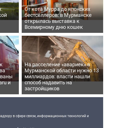
:
От кота Мурра до японских
кой
бестселлеров: в Мурманске
открылась выставка к
Всемирному дню кошек
к
На расселение «авариек» в
ва
Мурманской области нужно 13
ованы
миллиардов: власти нашли
aru и
способ надавить на
застройщиков
надзору в сфере связи, информационных технологий и