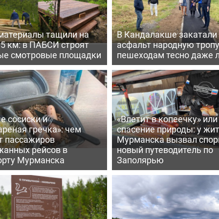
материалы тащили на
В Кандалакше закатали
,5 км: в ПАБСИ строят
асфальт народную тропу
ые смотровые площадки
пешеходам тесно даже 
е сосиски и
«Влетит в копеечку» или
реная гречка»: чем
спасение природы: у жи
т пассажиров
Мурманска вызвал спо
жанных рейсов в
новый путеводитель по
орту Мурманска
Заполярью