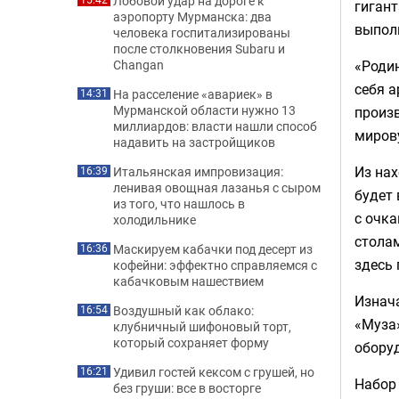
Лобовой удар на дороге к
гигант
аэропорту Мурманска: два
выпол
человека госпитализированы
после столкновения Subaru и
«Родин
Changan
себя а
На расселение «авариек» в
14:31
Мурманской области нужно 13
произв
миллиардов: власти нашли способ
миров
надавить на застройщиков
Из нах
Итальянская импровизация:
16:39
ленивая овощная лазанья с сыром
будет
из того, что нашлось в
с очк
холодильнике
столам
Маскируем кабачки под десерт из
16:36
здесь 
кофейни: эффектно справляемся с
кабачковым нашествием
Изнач
Воздушный как облако:
16:54
«Муза»
клубничный шифоновый торт,
который сохраняет форму
обору
Удивил гостей кексом с грушей, но
16:21
Набор 
без груши: все в восторге