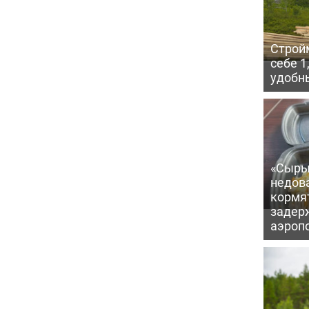
Строй
себе 1
удобн
«Сыры
недова
кормя
задер
аэроп