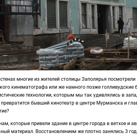
 стенах многие из жителей столицы Заполярья посмотрели 
кого кинематографа или же намного позже голливудские б
стические технологии, которым мы так удивлялись в запа
 превратится бывший кинотеатр в центре Мурманска и гла
тие?
ам, которые привели здание в центре города в ветхое и а
ьный материал. Восстановлением же плотно занялись 3 го