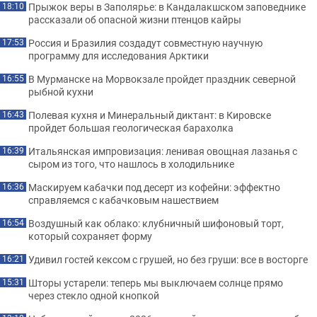
Прыжок веры в Заполярье: в Кандалакшском заповеднике
18:10
рассказали об опасной жизни птенцов кайры
Россия и Бразилия создадут совместную научную
17:53
программу для исследования Арктики
В Мурманске на Морвокзале пройдет праздник северной
16:55
рыбной кухни
Полевая кухня и Минеральный диктант: в Кировске
16:43
пройдет большая геологическая барахолка
Итальянская импровизация: ленивая овощная лазанья с
16:39
сыром из того, что нашлось в холодильнике
Маскируем кабачки под десерт из кофейни: эффектно
16:36
справляемся с кабачковым нашествием
Воздушный как облако: клубничный шифоновый торт,
16:54
который сохраняет форму
Удивил гостей кексом с грушей, но без груши: все в восторге
16:21
Шторы устарели: теперь мы выключаем солнце прямо
15:31
через стекло одной кнопкой