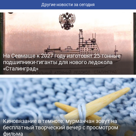
Другие новости за сегодня
На Севмаше к 2027 году изготовят 25-тонные
подшипники-гиганты для нового ледокола
«Сталинград»
Киновязание в темноте: мурманчан зовут на
бесплатный творческий вечер с просмотром
фильма