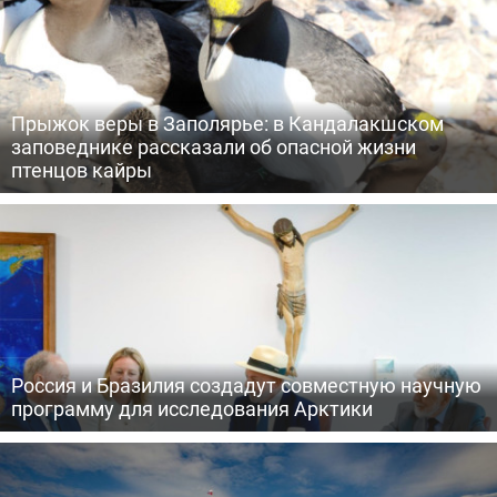
Прыжок веры в Заполярье: в Кандалакшском
заповеднике рассказали об опасной жизни
птенцов кайры
Россия и Бразилия создадут совместную научную
программу для исследования Арктики