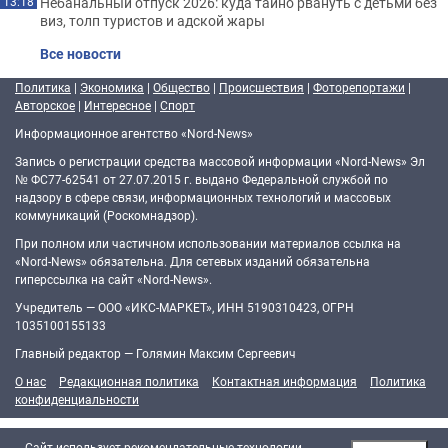
Небанальный отпуск 2026: куда тайно рвануть с детьми без
13:18
виз, толп туристов и адской жары
Все новости
Политика
|
Экономика
|
Общество
|
Происшествия
|
Фоторепортажи
|
Авторское
|
Интересное
|
Спорт
Информационное агентство «Nord-News»
Запись о регистрации средства массовой информации «Nord-News» Эл
№ ФС77-62541 от 27.07.2015 г. выдано Федеральной службой по
надзору в сфере связи, информационных технологий и массовых
коммуникаций (Роскомнадзор).
При полном или частичном использовании материалов ссылка на
«Nord-News» обязательна. Для сетевых изданий обязательна
гиперссылка на сайт «Nord-News».
Учредитель — ООО «ИКС-МАРКЕТ», ИНН 5190310423, ОГРН
1035100155133
Главный редактор — Голямин Максим Сергеевич
О нас
Редакционная политика
Контактная информация
Политика
конфиденциальности
Cайт использует рекомендательные технологии.