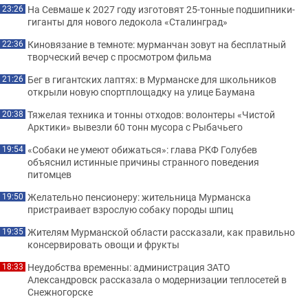
На Севмаше к 2027 году изготовят 25-тонные подшипники-
23:26
гиганты для нового ледокола «Сталинград»
Киновязание в темноте: мурманчан зовут на бесплатный
22:36
творческий вечер с просмотром фильма
Бег в гигантских лаптях: в Мурманске для школьников
21:26
открыли новую спортплощадку на улице Баумана
Тяжелая техника и тонны отходов: волонтеры «Чистой
20:38
Арктики» вывезли 60 тонн мусора с Рыбачьего
«Собаки не умеют обижаться»: глава РКФ Голубев
19:54
объяснил истинные причины странного поведения
питомцев
Желательно пенсионеру: жительница Мурманска
19:50
пристраивает взрослую собаку породы шпиц
Жителям Мурманской области рассказали, как правильно
19:35
консервировать овощи и фрукты
Неудобства временны: администрация ЗАТО
18:33
Александровск рассказала о модернизации теплосетей в
Снежногорске