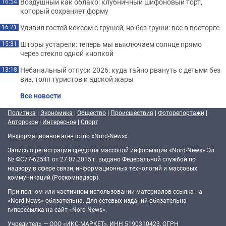
Воздушный как облако: клубничный шифоновый торт,
16:54
который сохраняет форму
Удивил гостей кексом с грушей, но без груши: все в восторге
16:21
Шторы устарели: теперь мы выключаем солнце прямо
15:31
через стекло одной кнопкой
Небанальный отпуск 2026: куда тайно рвануть с детьми без
13:18
виз, толп туристов и адской жары
Все новости
Политика
|
Экономика
|
Общество
|
Происшествия
|
Фоторепортажи
|
Авторское
|
Интересное
|
Спорт
Информационное агентство «Nord-News»
Запись о регистрации средства массовой информации «Nord-News» Эл
№ ФС77-62541 от 27.07.2015 г. выдано Федеральной службой по
надзору в сфере связи, информационных технологий и массовых
коммуникаций (Роскомнадзор).
При полном или частичном использовании материалов ссылка на
«Nord-News» обязательна. Для сетевых изданий обязательна
гиперссылка на сайт «Nord-News».
Учредитель — ООО «ИКС-МАРКЕТ», ИНН 5190310423, ОГРН