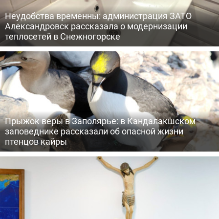
Неудобства временны: администрация ЗАТО
Александровск рассказала о модернизации
теплосетей в Снежногорске
Прыжок веры в Заполярье: в Кандалакшском
заповеднике рассказали об опасной жизни
птенцов кайры