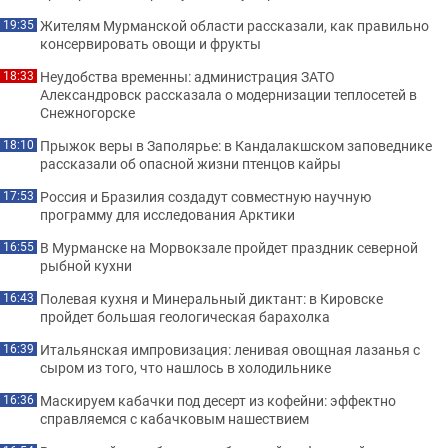
Жителям Мурманской области рассказали, как правильно
19:35
консервировать овощи и фрукты
Неудобства временны: администрация ЗАТО
18:33
Александровск рассказала о модернизации теплосетей в
Снежногорске
Прыжок веры в Заполярье: в Кандалакшском заповеднике
18:10
рассказали об опасной жизни птенцов кайры
Россия и Бразилия создадут совместную научную
17:53
программу для исследования Арктики
В Мурманске на Морвокзале пройдет праздник северной
16:55
рыбной кухни
Полевая кухня и Минеральный диктант: в Кировске
16:43
пройдет большая геологическая барахолка
Итальянская импровизация: ленивая овощная лазанья с
16:39
сыром из того, что нашлось в холодильнике
Маскируем кабачки под десерт из кофейни: эффектно
16:36
справляемся с кабачковым нашествием