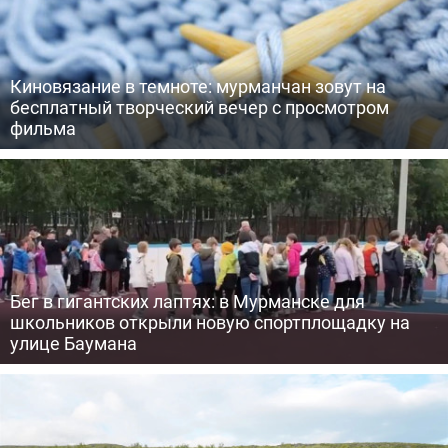
Киновязание в темноте: мурманчан зовут на
бесплатный творческий вечер с просмотром
фильма
Бег в гигантских лаптях: в Мурманске для
школьников открыли новую спортплощадку на
улице Баумана