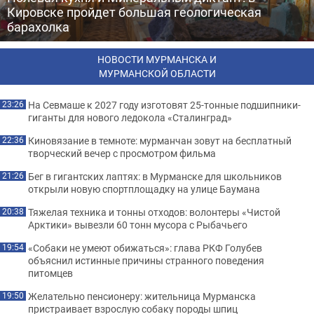
Кировске пройдет большая геологическая
барахолка
НОВОСТИ МУРМАНСКА И
МУРМАНСКОЙ ОБЛАСТИ
На Севмаше к 2027 году изготовят 25-тонные подшипники-
23:26
гиганты для нового ледокола «Сталинград»
Киновязание в темноте: мурманчан зовут на бесплатный
22:36
творческий вечер с просмотром фильма
Бег в гигантских лаптях: в Мурманске для школьников
21:26
открыли новую спортплощадку на улице Баумана
Тяжелая техника и тонны отходов: волонтеры «Чистой
20:38
Арктики» вывезли 60 тонн мусора с Рыбачьего
«Собаки не умеют обижаться»: глава РКФ Голубев
19:54
объяснил истинные причины странного поведения
питомцев
Желательно пенсионеру: жительница Мурманска
19:50
пристраивает взрослую собаку породы шпиц