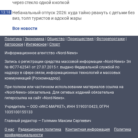
через стекло одной кнопкой
Небанальный отпуск 2026: куда тайно рвануть с детьми без
13:18
виз, толп туристов и адской жары
Все новости
Политика
|
Экономика
|
Общество
|
Происшествия
|
Фоторепортажи
|
Авторское
|
Интересное
|
Спорт
Информационное агентство «Nord-News»
Запись о регистрации средства массовой информации «Nord-News» Эл
№ ФС77-62541 от 27.07.2015 г. выдано Федеральной службой по
надзору в сфере связи, информационных технологий и массовых
коммуникаций (Роскомнадзор).
При полном или частичном использовании материалов ссылка на
«Nord-News» обязательна. Для сетевых изданий обязательна
гиперссылка на сайт «Nord-News».
Учредитель — ООО «ИКС-МАРКЕТ», ИНН 5190310423, ОГРН
1035100155133
Главный редактор — Голямин Максим Сергеевич
О нас
Редакционная политика
Контактная информация
Политика
конфиденциальности