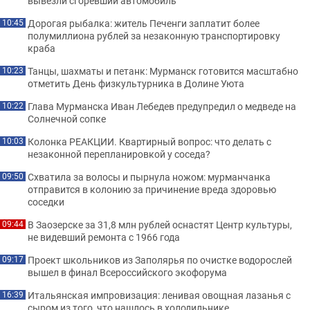
вывезли сгоревший автомобиль
Дорогая рыбалка: житель Печенги заплатит более
10:45
полумиллиона рублей за незаконную транспортировку
краба
Танцы, шахматы и петанк: Мурманск готовится масштабно
10:23
отметить День физкультурника в Долине Уюта
Глава Мурманска Иван Лебедев предупредил о медведе на
10:22
Солнечной сопке
Колонка РЕАКЦИИ. Квартирный вопрос: что делать с
10:03
незаконной перепланировкой у соседа?
Схватила за волосы и пырнула ножом: мурманчанка
09:50
отправится в колонию за причинение вреда здоровью
соседки
В Заозерске за 31,8 млн рублей оснастят Центр культуры,
09:44
не видевший ремонта с 1966 года
Проект школьников из Заполярья по очистке водорослей
09:17
вышел в финал Всероссийского экофорума
Итальянская импровизация: ленивая овощная лазанья с
16:39
сыром из того, что нашлось в холодильнике