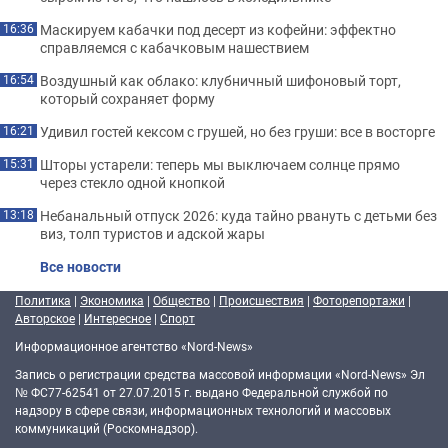
Маскируем кабачки под десерт из кофейни: эффектно
16:36
справляемся с кабачковым нашествием
Воздушный как облако: клубничный шифоновый торт,
16:54
который сохраняет форму
Удивил гостей кексом с грушей, но без груши: все в восторге
16:21
Шторы устарели: теперь мы выключаем солнце прямо
15:31
через стекло одной кнопкой
Небанальный отпуск 2026: куда тайно рвануть с детьми без
13:18
виз, толп туристов и адской жары
Все новости
Политика
|
Экономика
|
Общество
|
Происшествия
|
Фоторепортажи
|
Авторское
|
Интересное
|
Спорт
Информационное агентство «Nord-News»
Запись о регистрации средства массовой информации «Nord-News» Эл
№ ФС77-62541 от 27.07.2015 г. выдано Федеральной службой по
надзору в сфере связи, информационных технологий и массовых
коммуникаций (Роскомнадзор).