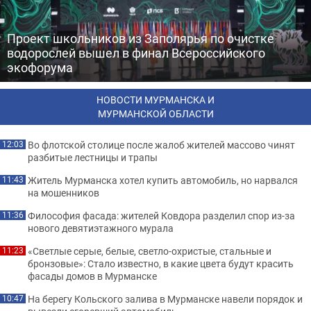
Проект школьников из Заполярья по очистке
водорослей вышел в финал Всероссийского
экофорума
НОВОСТИ МУРМАНСКА И
МУРМАНСКОЙ ОБЛАСТИ
Во флотской столице после жалоб жителей массово чинят
12:03
разбитые лестницы и трапы
Житель Мурманска хотел купить автомобиль, но нарвался
11:43
на мошенников
Философия фасада: жителей Ковдора разделил спор из-за
11:36
нового девятиэтажного мурала
«Светлые серые, белые, светло-охристые, стальные и
11:23
бронзовые»: Стало известно, в какие цвета будут красить
фасады домов в Мурманске
На берегу Кольского залива в Мурманске навели порядок и
10:47