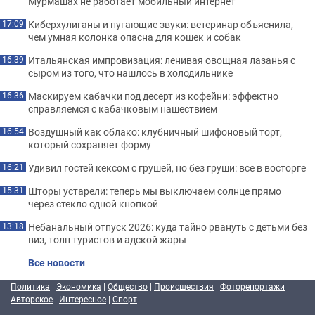
Мурмашах не работает мобильный интернет
Киберхулиганы и пугающие звуки: ветеринар объяснила,
17:09
чем умная колонка опасна для кошек и собак
Итальянская импровизация: ленивая овощная лазанья с
16:39
сыром из того, что нашлось в холодильнике
Маскируем кабачки под десерт из кофейни: эффектно
16:36
справляемся с кабачковым нашествием
Воздушный как облако: клубничный шифоновый торт,
16:54
который сохраняет форму
Удивил гостей кексом с грушей, но без груши: все в восторге
16:21
Шторы устарели: теперь мы выключаем солнце прямо
15:31
через стекло одной кнопкой
Небанальный отпуск 2026: куда тайно рвануть с детьми без
13:18
виз, толп туристов и адской жары
Все новости
Политика
|
Экономика
|
Общество
|
Происшествия
|
Фоторепортажи
|
Авторское
|
Интересное
|
Спорт