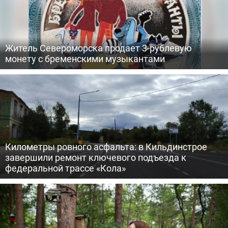
Житель Североморска продает 3-рублевую
монету с бременскими музыкантами
Километры ровного асфальта: в Кильдинстрое
завершили ремонт ключевого подъезда к
федеральной трассе «Кола»