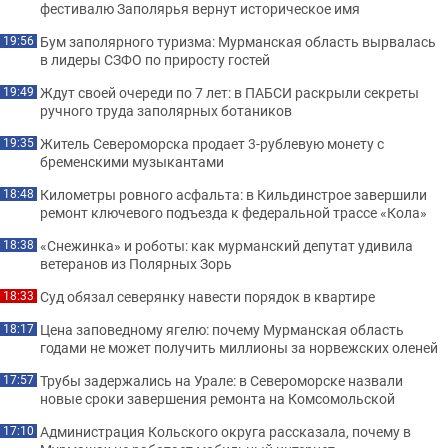
фестивалю Заполярья вернут историческое имя
Бум заполярного туризма: Мурманская область вырвалась
19:56
в лидеры СЗФО по приросту гостей
Ждут своей очереди по 7 лет: в ПАБСИ раскрыли секреты
19:49
ручного труда заполярных ботаников
Житель Североморска продает 3-рублевую монету с
19:35
бременскими музыкантами
Километры ровного асфальта: в Кильдинстрое завершили
18:48
ремонт ключевого подъезда к федеральной трассе «Кола»
«Снежинка» и роботы: как мурманский депутат удивила
18:38
ветеранов из Полярных Зорь
Суд обязал северянку навести порядок в квартире
18:33
Цена заповедному ягелю: почему Мурманская область
18:17
годами не может получить миллионы за норвежских оленей
Трубы задержались на Урале: в Североморске назвали
17:57
новые сроки завершения ремонта на Комсомольской
Администрация Кольского округа рассказала, почему в
17:10