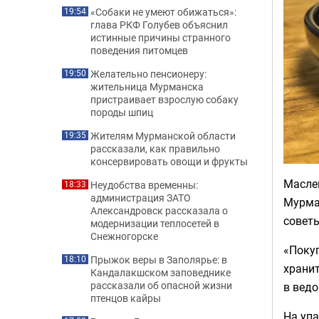
«Собаки не умеют обижаться»:
19:54
глава РКФ Голубев объяснил
истинные причины странного
поведения питомцев
Желательно пенсионеру:
19:50
жительница Мурманска
пристраивает взрослую собаку
породы шпиц
Жителям Мурманской области
19:35
рассказали, как правильно
консервировать овощи и фрукты
Маслен
Неудобства временны:
18:33
администрация ЗАТО
Мурман
Александровск рассказала о
советы
модернизации теплосетей в
Снежногорске
«Покуп
Прыжок веры в Заполярье: в
18:10
хранит
Кандалакшском заповеднике
рассказали об опасной жизни
в ведо
птенцов кайры
На упа