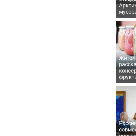
Арктик
мусор
Жител
расска
консе
фрукт
Россия
совме
прогр