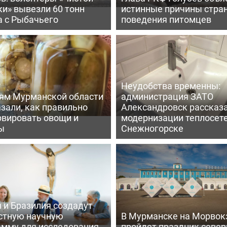
и» вывезли 60 тонн
истинные причины стра
а с Рыбачьего
поведения питомцев
Неудобства временны:
ям Мурманской области
администрация ЗАТО
зали, как правильно
Александровск рассказа
рвировать овощи и
модернизации теплосете
ы
Снежногорске
 и Бразилия создадут
стную научную
В Мурманске на Морвок
амму для исследования
пройдет праздник север