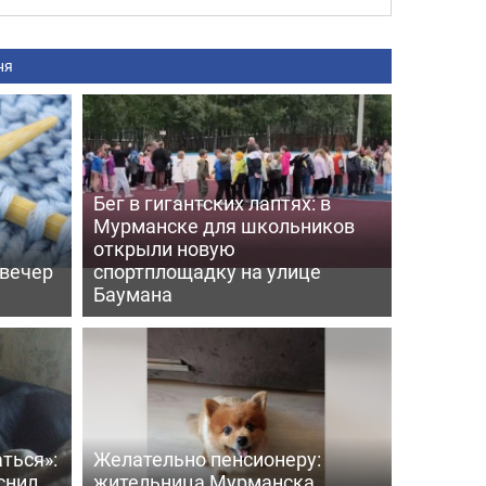
ня
Бег в гигантских лаптях: в
Мурманске для школьников
открыли новую
 вечер
спортплощадку на улице
Баумана
ться»:
Желательно пенсионеру:
снил
жительница Мурманска