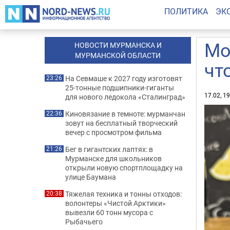
ПОЛИТИКА
ЭК
Мо
НОВОСТИ МУРМАНСКА И
МУРМАНСКОЙ ОБЛАСТИ
чт
На Севмаше к 2027 году изготовят
23:26
25-тонные подшипники-гиганты
17.02, 1
для нового ледокола «Сталинград»
Киновязание в темноте: мурманчан
22:36
зовут на бесплатный творческий
вечер с просмотром фильма
Бег в гигантских лаптях: в
21:26
Мурманске для школьников
открыли новую спортплощадку на
улице Баумана
Тяжелая техника и тонны отходов:
20:38
волонтеры «Чистой Арктики»
вывезли 60 тонн мусора с
Рыбачьего