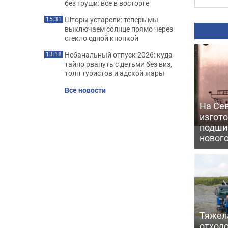
без груши: все в восторге
Шторы устарели: теперь мы
15:31
выключаем солнце прямо через
стекло одной кнопкой
Небанальный отпуск 2026: куда
13:18
тайно рвануть с детьми без виз,
толп туристов и адской жары
Все новости
На Се
изгото
подши
новог
Тяжел
отходо