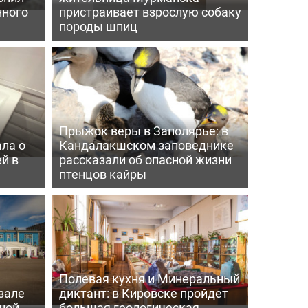
нного
пристраивает взрослую собаку
породы шпиц
Прыжок веры в Заполярье: в
ла о
Кандалакшском заповеднике
й в
рассказали об опасной жизни
птенцов кайры
Полевая кухня и Минеральный
зале
диктант: в Кировске пройдет
ной
большая геологическая