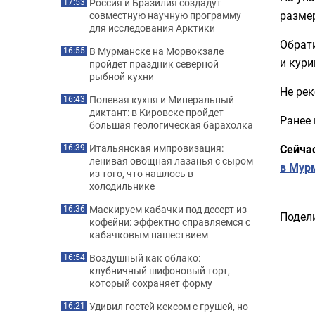
Россия и Бразилия создадут
17:53
размер
совместную научную программу
для исследования Арктики
Обрати
В Мурманске на Морвокзале
16:55
и кури
пройдет праздник северной
рыбной кухни
Не рек
Полевая кухня и Минеральный
16:43
диктант: в Кировске пройдет
Ранее
большая геологическая барахолка
Сейча
Итальянская импровизация:
16:39
ленивая овощная лазанья с сыром
в Мурм
из того, что нашлось в
холодильнике
Маскируем кабачки под десерт из
16:36
Подели
кофейни: эффектно справляемся с
кабачковым нашествием
Воздушный как облако:
16:54
клубничный шифоновый торт,
который сохраняет форму
Удивил гостей кексом с грушей, но
16:21