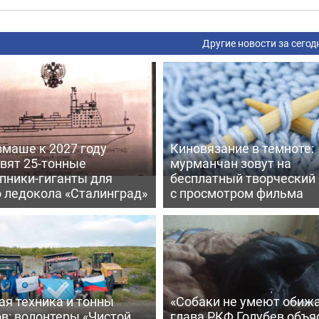
Другие новости за сегод
вмаше к 2027 году
Киновязание в темноте:
вят 25-тонные
мурманчан зовут на
пники-гиганты для
бесплатный творческий
о ледокола «Сталинград»
с просмотром фильма
ая техника и тонны
«Собаки не умеют обижа
в: волонтеры «Чистой
глава РКФ Голубев объя