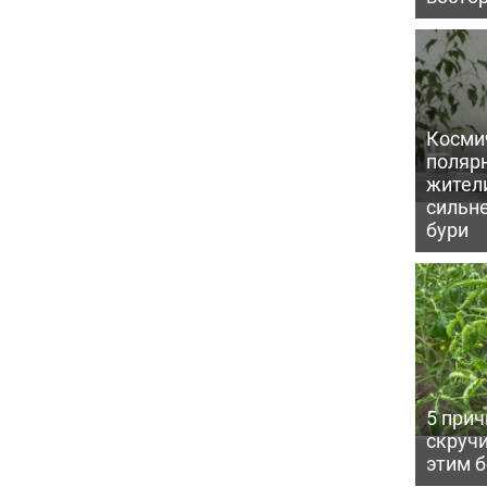
Косми
поляр
жител
сильн
бури
5 прич
скручи
этим 