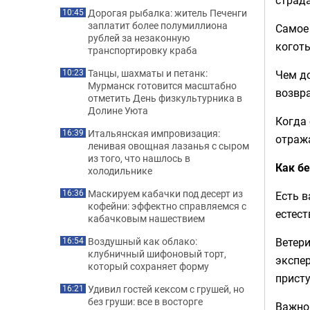
Дорогая рыбалка: житель Печенги
10:45
заплатит более полумиллиона
Самое 
рублей за незаконную
коготь
транспортировку краба
Танцы, шахматы и петанк:
Чем до
10:23
Мурманск готовится масштабно
возвр
отметить День физкультурника в
Долине Уюта
Когда 
Итальянская импровизация:
16:39
отраж
ленивая овощная лазанья с сыром
из того, что нашлось в
Как б
холодильнике
Маскируем кабачки под десерт из
16:36
Есть в
кофейни: эффектно справляемся с
естест
кабачковым нашествием
Ветер
Воздушный как облако:
16:54
клубничный шифоновый торт,
экспер
который сохраняет форму
присту
Удивил гостей кексом с грушей, но
16:21
без груши: все в восторге
Важно,