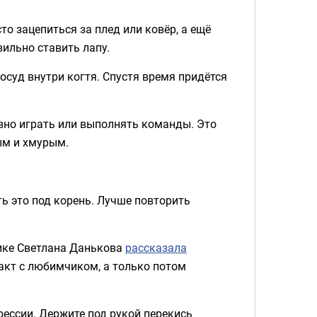
о зацепиться за плед или ковёр, а ещё
вильно ставить лапу.
осуд внутри когтя. Спустя время придётся
вно играть или выполнять команды. Это
ым и хмурым.
ть это под корень. Лучше повторить
ике Светлана Данькова
рассказала
такт с любимчиком, а только потом
рессии. Держите под рукой перекись