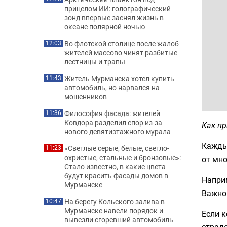
прицелом ИИ: голографический
зонд впервые заснял жизнь в
океане полярной ночью
Во флотской столице после жалоб
12:03
жителей массово чинят разбитые
лестницы и трапы
Житель Мурманска хотел купить
11:43
автомобиль, но нарвался на
мошенников
Философия фасада: жителей
11:36
Ковдора разделил спор из-за
Как пр
нового девятиэтажного мурала
Каждый
«Светлые серые, белые, светло-
11:23
охристые, стальные и бронзовые»:
от мно
Стало известно, в какие цвета
будут красить фасады домов в
Наприм
Мурманске
Важно
На берегу Кольского залива в
10:47
Мурманске навели порядок и
Если к
вывезли сгоревший автомобиль
страда