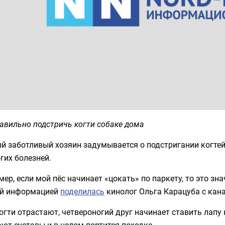
авильно подстричь когти собаке дома
 заботливый хозяин задумывается о подстригании когтей
гих болезней.
ер, если мой пёс начинает «цокать» по паркету, то это зна
й информацией
поделилась
кинолог Ольга Карацуба с ка
огти отрастают, четвероногий друг начинает ставить лапу н
ют суставы и в целом портится походка.