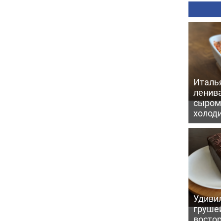
Италь
ленив
сыром 
холод
Удивил
грушей
восто