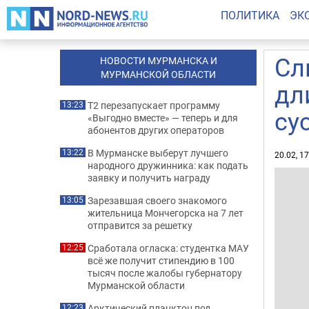
ПОЛИТИКА
ЭК
Сл
НОВОСТИ МУРМАНСКА И
МУРМАНСКОЙ ОБЛАСТИ
дл
Т2 перезапускает программу
13:23
су
«Выгодно вместе» — теперь и для
абонентов других операторов
В Мурманске выберут лучшего
13:22
20.02, 1
народного дружинника: как подать
заявку и получить награду
Зарезавшая своего знакомого
13:05
жительница Мончегорска на 7 лет
отправится за решетку
Сработала огласка: студентка МАУ
12:25
всё же получит стипендию в 100
тысяч после жалобы губернатору
Мурманской области
Арктический планктон под
12:23