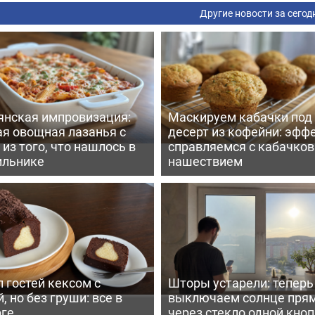
Другие новости за сегод
янская импровизация:
Маскируем кабачки под
ая овощная лазанья с
десерт из кофейни: эфф
из того, что нашлось в
справляемся с кабачко
ильнике
нашествием
 гостей кексом с
Шторы устарели: тепер
, но без груши: все в
выключаем солнце пря
рге
через стекло одной кно