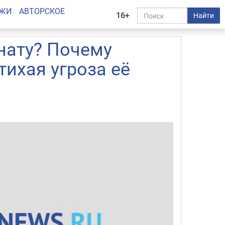
АЖИ
АВТОРСКОЕ
16+
Найти
нату? Почему
тихая угроза её