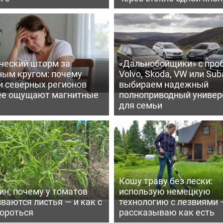
ческий шторм за
«Дальнобойщики» с про
ным кругом: почему
Volvo, Skoda, VW или Suba
и северных регионов
выбираем надежный
ее ощущают магнитные
полноприводный универ
для семьи
Кошу траву без лески:
ин, почему у томатов
использую немецкую
ваются листья — и как с
технологию с лезвиями 
бороться
рассказываю как есть