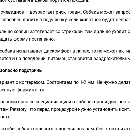
очевидное — возрастает риск травм. Собака может запрост
 способен давить в подушечку, если животное будет непра
льше хозяин затягивает со стрижкой, тем дальше уходит с
ащать форму постепенно.
собака испытывает дискомфорт в лапах, то не может акти
ается и на поведении: питомец становится раздражительн
езопасно подстричь
ариант с когтерезом. Состригаем по 1-2 мм. Не нужно дела
венную форму когтя.
инарный врач со специализацией в лабораторной диагност
там Petstory, что перед процедурой нужно установить кон
пать.
 чтобы собака полностью доверилась вам, без страха и аг