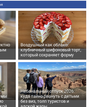
ня
ектно
Воздушный как облако:
вым
клубничный шифоновый торт,
который сохраняет форму
Небанальный отпуск 2026:
ь мы
куда тайно рвануть с детьми
мо
без виз, толп туристов и
пкой
адской жары