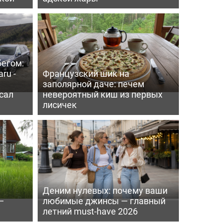
бегом:
ru -
Французский шик на
заполярной даче: печем
сал
невероятный киш из первых
лисичек
Деним нулевых: почему ваши
—
любимые джинсы — главный
летний must-have 2026