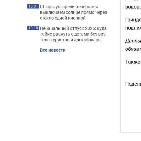
водоро
Шторы устарели: теперь мы
15:31
выключаем солнце прямо через
стекло одной кнопкой
Гринде
подпил
Небанальный отпуск 2026: куда
13:18
тайно рвануть с детьми без виз,
толп туристов и адской жары
Данны
обязат
Все новости
Также
Подели