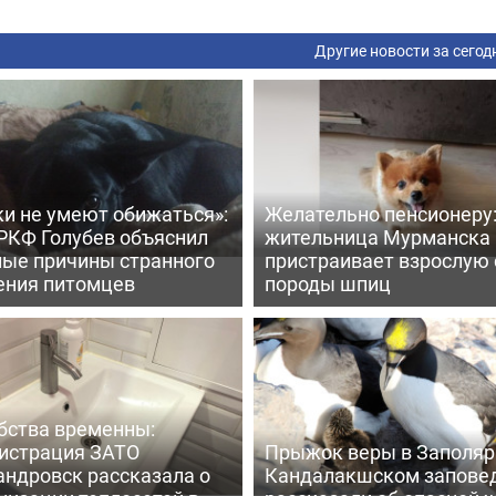
Другие новости за сегод
ки не умеют обижаться»:
Желательно пенсионеру
 РКФ Голубев объяснил
жительница Мурманска
ные причины странного
пристраивает взрослую 
ения питомцев
породы шпиц
бства временны:
истрация ЗАТО
Прыжок веры в Заполярь
андровск рассказала о
Кандалакшском запове