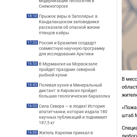
модернизации теплосетей в
Снежногорске
Прыжок веры в Заполярье: в
18:10
Кандалакшском заповеднике
рассказали об опасной жизни
птенцов кайры
Россия и Бразилия создадут
17:53
совместную научную программу
для исследования Арктики
В Мурманске на Морвокзале
16:55
пройдет праздник северной
рыбной кухни
В мес
Полевая кухня и Минеральный
16:43
област
диктант: в Кировске пройдет
жителю
большая геологическая барахолка
Сила Севера — в людях! История
16:03
«Пожа
апатитчанки, которая издала 180
штаб 
научных публикаций и поднимает
187,5 кг
Специ
Житель Карелии приехал в
16:00
любого