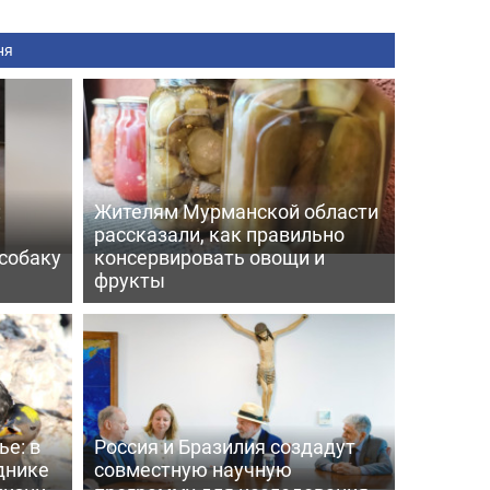
ня
:
Жителям Мурманской области
рассказали, как правильно
собаку
консервировать овощи и
фрукты
е: в
Россия и Бразилия создадут
днике
совместную научную