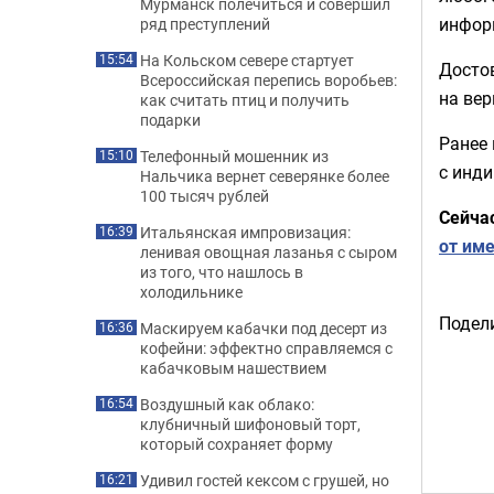
Мурманск полечиться и совершил
инфор
ряд преступлений
На Кольском севере стартует
15:54
Досто
Всероссийская перепись воробьев:
на ве
как считать птиц и получить
подарки
Ранее 
Телефонный мошенник из
15:10
с инд
Нальчика вернет северянке более
100 тысяч рублей
Сейча
Итальянская импровизация:
16:39
от им
ленивая овощная лазанья с сыром
из того, что нашлось в
холодильнике
Подели
Маскируем кабачки под десерт из
16:36
кофейни: эффектно справляемся с
кабачковым нашествием
Воздушный как облако:
16:54
клубничный шифоновый торт,
который сохраняет форму
Удивил гостей кексом с грушей, но
16:21