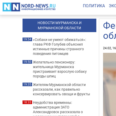
ПОЛИТИКА
ЭК
Фе
НОВОСТИ МУРМАНСКА И
МУРМАНСКОЙ ОБЛАСТИ
об
«Собаки не умеют обижаться»:
19:54
глава РКФ Голубев объяснил
24.02, 1
истинные причины странного
поведения питомцев
Желательно пенсионеру:
19:50
жительница Мурманска
пристраивает взрослую собаку
породы шпиц
Жителям Мурманской области
19:35
рассказали, как правильно
консервировать овощи и фрукты
Неудобства временны:
18:33
администрация ЗАТО
Александровск рассказала о