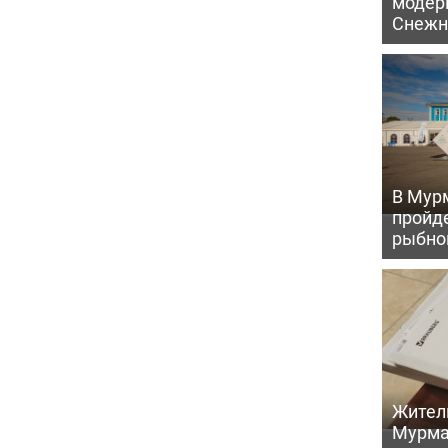
модер
Снежн
В Мур
пройд
рыбно
Жител
Мурма