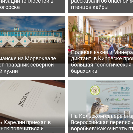
низации теплосетей в
рассказали об опасной 
огорске
птенцов кайры
Полевая кухня и Минер
манске на Морвокзале
диктант: в Кировске пр
ет праздник северной
большая геологическая
й кухни
барахолка
На Кольском севере ста
ь Карелии приехал в
Всероссийская перепис
нск полечиться и
воробьев: как считать п