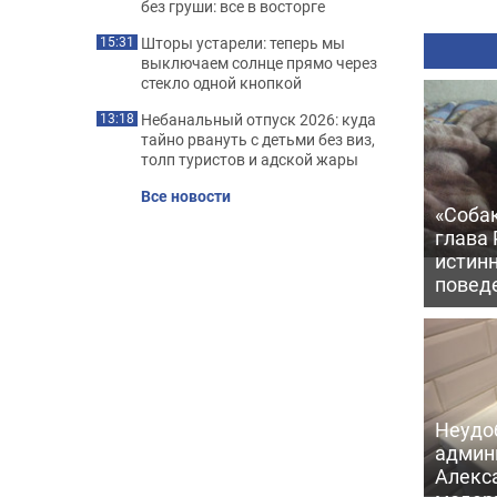
без груши: все в восторге
Шторы устарели: теперь мы
15:31
выключаем солнце прямо через
стекло одной кнопкой
Небанальный отпуск 2026: куда
13:18
тайно рвануть с детьми без виз,
толп туристов и адской жары
Все новости
«Соба
глава
истин
повед
Неудо
админ
Алекс