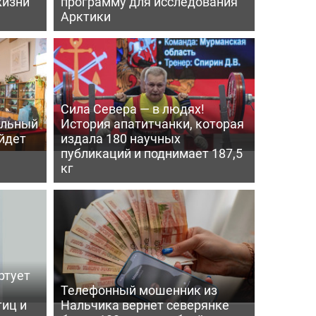
жизни
программу для исследования
Арктики
Сила Севера — в людях!
альный
История апатитчанки, которая
ойдет
издала 180 научных
публикаций и поднимает 187,5
кг
ртует
ь
Телефонный мошенник из
тиц и
Нальчика вернет северянке