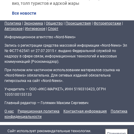
виз, толп туристов и адской жары
Все новости
Политика
|
Экономика
|
Общество
|
Происшествия
|
Фоторепортажи
|
Авторское
|
Интересное
|
Спорт
Информационное агентство «Nord-News»
Запись о регистрации средства массовой информации «Nord-News» Эл
№ ФС77-62541 от 27.07.2015 г. выдано Федеральной службой по
надзору в сфере связи, информационных технологий и массовых
коммуникаций (Роскомнадзор).
При полном или частичном использовании материалов ссылка на
«Nord-News» обязательна. Для сетевых изданий обязательна
гиперссылка на сайт «Nord-News».
Учредитель — ООО «ИКС-МАРКЕТ», ИНН 5190310423, ОГРН
1035100155133
Главный редактор — Голямин Максим Сергеевич
О нас
Редакционная политика
Контактная информация
Политика
конфиденциальности
Cайт использует рекомендательные технологии.
Принимаю