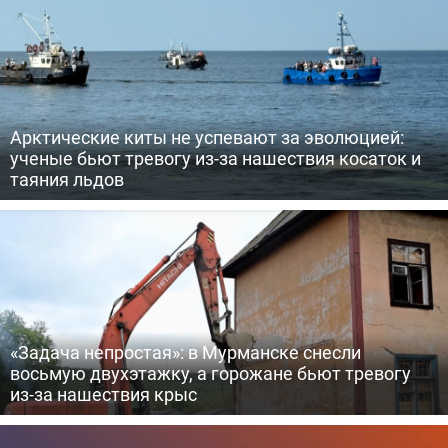
Арктические киты не успевают за эволюцией:
ученые бьют тревогу из-за нашествия косаток и
таяния льдов
«Задача непростая»: в Мурманске снесли
восьмую двухэтажку, а горожане бьют тревогу
из-за нашествия крыс