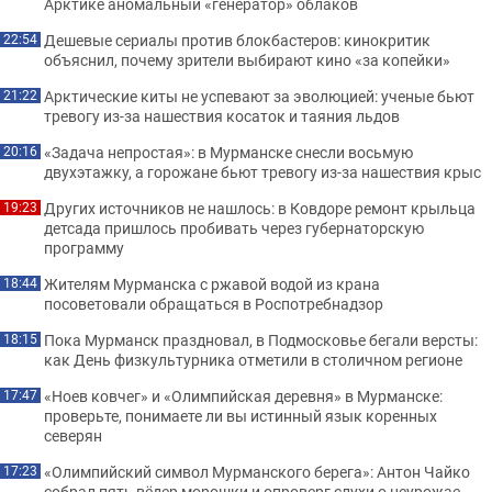
Арктике аномальный «генератор» облаков
Дешевые сериалы против блокбастеров: кинокритик
22:54
объяснил, почему зрители выбирают кино «за копейки»
Арктические киты не успевают за эволюцией: ученые бьют
21:22
тревогу из-за нашествия косаток и таяния льдов
«Задача непростая»: в Мурманске снесли восьмую
20:16
двухэтажку, а горожане бьют тревогу из-за нашествия крыс
Других источников не нашлось: в Ковдоре ремонт крыльца
19:23
детсада пришлось пробивать через губернаторскую
программу
Жителям Мурманска с ржавой водой из крана
18:44
посоветовали обращаться в Роспотребнадзор
Пока Мурманск праздновал, в Подмосковье бегали версты:
18:15
как День физкультурника отметили в столичном регионе
«Ноев ковчег» и «Олимпийская деревня» в Мурманске:
17:47
проверьте, понимаете ли вы истинный язык коренных
северян
«Олимпийский символ Мурманского берега»: Антон Чайко
17:23
собрал пять вёдер морошки и опроверг слухи о неурожае