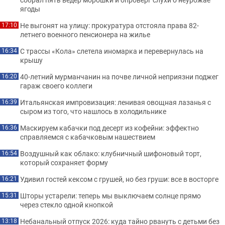
ягоды
Не выгонят на улицу: прокуратура отстояла права 82-
17:10
летнего военного пенсионера на жилье
С трассы «Кола» слетела иномарка и перевернулась на
16:34
крышу
40-летний мурманчанин на почве личной неприязни поджег
16:20
гараж своего коллеги
Итальянская импровизация: ленивая овощная лазанья с
16:39
сыром из того, что нашлось в холодильнике
Маскируем кабачки под десерт из кофейни: эффектно
16:36
справляемся с кабачковым нашествием
Воздушный как облако: клубничный шифоновый торт,
16:54
который сохраняет форму
Удивил гостей кексом с грушей, но без груши: все в восторге
16:21
Шторы устарели: теперь мы выключаем солнце прямо
15:31
через стекло одной кнопкой
Небанальный отпуск 2026: куда тайно рвануть с детьми без
13:18