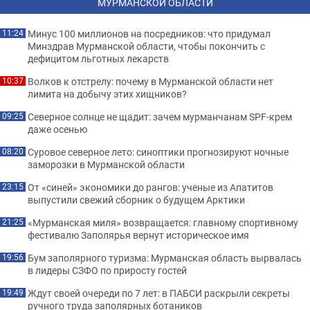
МУРМАНСКОЙ ОБЛАСТИ
Минус 100 миллионов на посредников: что придумал
11:24
Минздрав Мурманской области, чтобы покончить с
дефицитом льготных лекарств
Волков к отстрелу: почему в Мурманской области нет
10:37
лимита на добычу этих хищников?
Северное солнце не щадит: зачем мурманчанам SPF-крем
09:25
даже осенью
Суровое северное лето: синоптики прогнозируют ночные
08:20
заморозки в Мурманской области
От «синей» экономики до рангов: ученые из Апатитов
23:15
выпустили свежий сборник о будущем Арктики
«Мурманская миля» возвращается: главному спортивному
21:25
фестивалю Заполярья вернут историческое имя
Бум заполярного туризма: Мурманская область вырвалась
19:56
в лидеры СЗФО по приросту гостей
Ждут своей очереди по 7 лет: в ПАБСИ раскрыли секреты
19:49
ручного труда заполярных ботаников