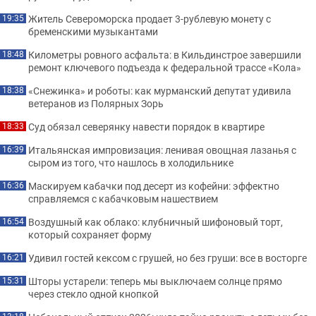
Житель Североморска продает 3-рублевую монету с
19:35
бременскими музыкантами
Километры ровного асфальта: в Кильдинстрое завершили
18:48
ремонт ключевого подъезда к федеральной трассе «Кола»
«Снежинка» и роботы: как мурманский депутат удивила
18:38
ветеранов из Полярных Зорь
Суд обязал северянку навести порядок в квартире
18:33
Итальянская импровизация: ленивая овощная лазанья с
16:39
сыром из того, что нашлось в холодильнике
Маскируем кабачки под десерт из кофейни: эффектно
16:36
справляемся с кабачковым нашествием
Воздушный как облако: клубничный шифоновый торт,
16:54
который сохраняет форму
Удивил гостей кексом с грушей, но без груши: все в восторге
16:21
Шторы устарели: теперь мы выключаем солнце прямо
15:31
через стекло одной кнопкой