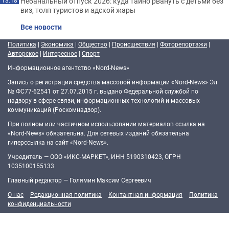
Небанальный отпуск 2026: куда тайно рвануть с детьми без
13:18
виз, толп туристов и адской жары
Все новости
Политика
|
Экономика
|
Общество
|
Происшествия
|
Фоторепортажи
|
Авторское
|
Интересное
|
Спорт
Информационное агентство «Nord-News»
Запись о регистрации средства массовой информации «Nord-News» Эл
№ ФС77-62541 от 27.07.2015 г. выдано Федеральной службой по
надзору в сфере связи, информационных технологий и массовых
коммуникаций (Роскомнадзор).
При полном или частичном использовании материалов ссылка на
«Nord-News» обязательна. Для сетевых изданий обязательна
гиперссылка на сайт «Nord-News».
Учредитель — ООО «ИКС-МАРКЕТ», ИНН 5190310423, ОГРН
1035100155133
Главный редактор — Голямин Максим Сергеевич
О нас
Редакционная политика
Контактная информация
Политика
конфиденциальности