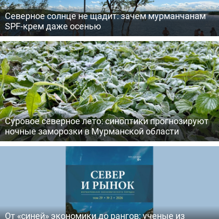
Северное солнце не щадит: зачем мурманчанам
SPF-крем даже осенью
Суровое северное лето: синоптики прогнозируют
ночные заморозки в Мурманской области
От «синей» экономики до рангов: ученые из