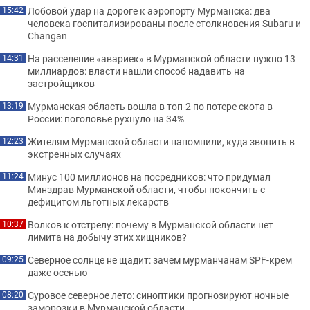
Лобовой удар на дороге к аэропорту Мурманска: два
15:42
человека госпитализированы после столкновения Subaru и
Changan
На расселение «авариек» в Мурманской области нужно 13
14:31
миллиардов: власти нашли способ надавить на
застройщиков
Мурманская область вошла в топ-2 по потере скота в
13:19
России: поголовье рухнуло на 34%
Жителям Мурманской области напомнили, куда звонить в
12:23
экстренных случаях
Минус 100 миллионов на посредников: что придумал
11:24
Минздрав Мурманской области, чтобы покончить с
дефицитом льготных лекарств
Волков к отстрелу: почему в Мурманской области нет
10:37
лимита на добычу этих хищников?
Северное солнце не щадит: зачем мурманчанам SPF-крем
09:25
даже осенью
Суровое северное лето: синоптики прогнозируют ночные
08:20
заморозки в Мурманской области