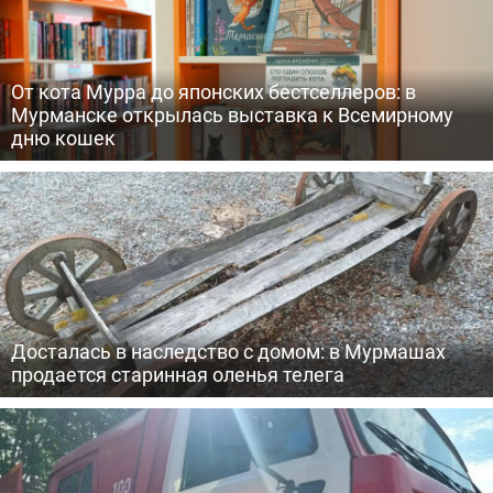
От кота Мурра до японских бестселлеров: в
Мурманске открылась выставка к Всемирному
дню кошек
Досталась в наследство с домом: в Мурмашах
продается старинная оленья телега