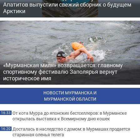
Апатитов выпустили свежий сборник о будущем
Арктики
«Мурманская миля» возвращается: главному
спортивному фестивалю Заполярья вернут
историческое имя
НОВОСТИ МУРМАНСКА И
МУРМАНСКОЙ ОБЛАСТИ
От кота Мурра до японских бестселлеров: в Мурманске
16:33
открылась выставка к Всемирному дню кошек
Досталась в наследство с домом: в Мурмашах продается
16:20
старинная оленья телега