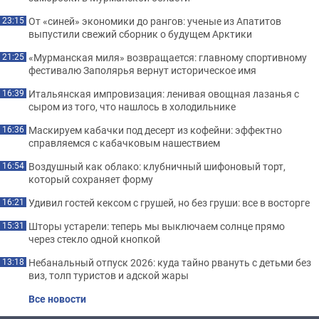
От «синей» экономики до рангов: ученые из Апатитов
23:15
выпустили свежий сборник о будущем Арктики
«Мурманская миля» возвращается: главному спортивному
21:25
фестивалю Заполярья вернут историческое имя
Итальянская импровизация: ленивая овощная лазанья с
16:39
сыром из того, что нашлось в холодильнике
Маскируем кабачки под десерт из кофейни: эффектно
16:36
справляемся с кабачковым нашествием
Воздушный как облако: клубничный шифоновый торт,
16:54
который сохраняет форму
Удивил гостей кексом с грушей, но без груши: все в восторге
16:21
Шторы устарели: теперь мы выключаем солнце прямо
15:31
через стекло одной кнопкой
Небанальный отпуск 2026: куда тайно рвануть с детьми без
13:18
виз, толп туристов и адской жары
Все новости