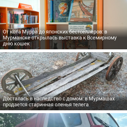
От кота Мурра до японских бестселлеров: в
Мурманске открылась выставка к Всемирному
дню кошек
Досталась в наследство с домом: в Мурмашах
продается старинная оленья телега