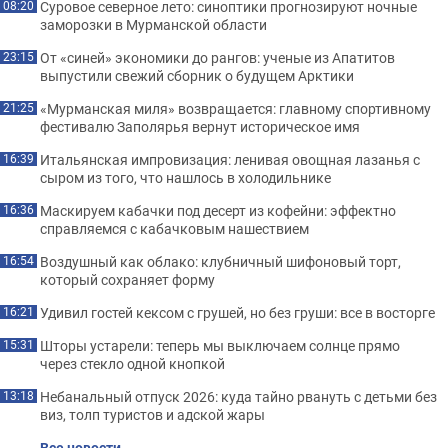
Суровое северное лето: синоптики прогнозируют ночные
08:20
заморозки в Мурманской области
От «синей» экономики до рангов: ученые из Апатитов
23:15
выпустили свежий сборник о будущем Арктики
«Мурманская миля» возвращается: главному спортивному
21:25
фестивалю Заполярья вернут историческое имя
Итальянская импровизация: ленивая овощная лазанья с
16:39
сыром из того, что нашлось в холодильнике
Маскируем кабачки под десерт из кофейни: эффектно
16:36
справляемся с кабачковым нашествием
Воздушный как облако: клубничный шифоновый торт,
16:54
который сохраняет форму
Удивил гостей кексом с грушей, но без груши: все в восторге
16:21
Шторы устарели: теперь мы выключаем солнце прямо
15:31
через стекло одной кнопкой
Небанальный отпуск 2026: куда тайно рвануть с детьми без
13:18
виз, толп туристов и адской жары
Все новости