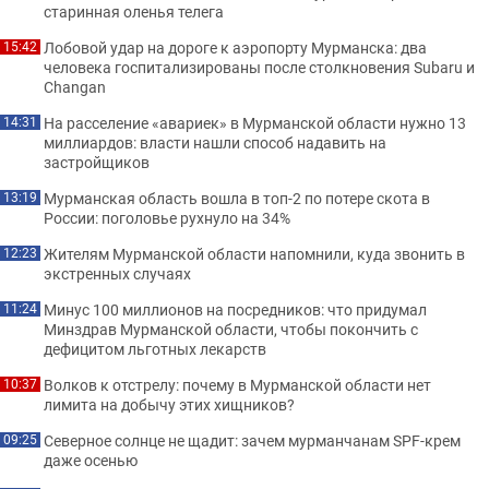
старинная оленья телега
Лобовой удар на дороге к аэропорту Мурманска: два
15:42
человека госпитализированы после столкновения Subaru и
Changan
На расселение «авариек» в Мурманской области нужно 13
14:31
миллиардов: власти нашли способ надавить на
застройщиков
Мурманская область вошла в топ-2 по потере скота в
13:19
России: поголовье рухнуло на 34%
Жителям Мурманской области напомнили, куда звонить в
12:23
экстренных случаях
Минус 100 миллионов на посредников: что придумал
11:24
Минздрав Мурманской области, чтобы покончить с
дефицитом льготных лекарств
Волков к отстрелу: почему в Мурманской области нет
10:37
лимита на добычу этих хищников?
Северное солнце не щадит: зачем мурманчанам SPF-крем
09:25
даже осенью