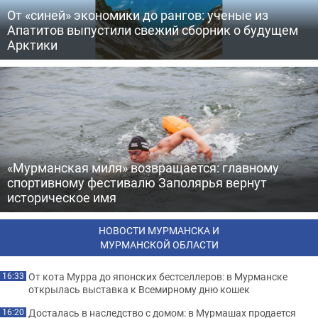
От «синей» экономики до рангов: ученые из
Апатитов выпустили свежий сборник о будущем
Арктики
«Мурманская миля» возвращается: главному
спортивному фестивалю Заполярья вернут
историческое имя
НОВОСТИ МУРМАНСКА И
МУРМАНСКОЙ ОБЛАСТИ
От кота Мурра до японских бестселлеров: в Мурманске
16:33
открылась выставка к Всемирному дню кошек
Досталась в наследство с домом: в Мурмашах продается
16:20