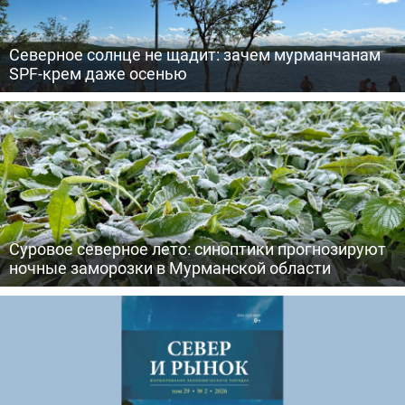
Северное солнце не щадит: зачем мурманчанам
SPF-крем даже осенью
Суровое северное лето: синоптики прогнозируют
ночные заморозки в Мурманской области