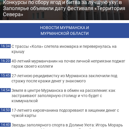
Конкурсы по сбору ягод и битва за лучшую уху: в
Заполярье объявили дату фестиваля «Территория
Севера»
НОВОСТИ МУРМАНСКА И
МУРМАНСКОЙ ОБЛАСТИ
С трассы «Кола» слетела иномарка и перевернулась на
16:34
крышу
40-летний мурманчанин на почве личной неприязни поджег
16:20
гараж своего коллеги
27-летнюю рецидивистку из Мурманска заключили под
15:45
стражу после кражи денег у знакомого
Земля в центре Мурманска в обмен на расселение: как
14:54
застраивают заполярную столицу и что будет с
коммуналкой
17-летнего кировчанина подозревают в хищении денег с
14:50
чужой карты
Звезды заполярного спорта в Долине Уюта: Игорь Морарь
14:40