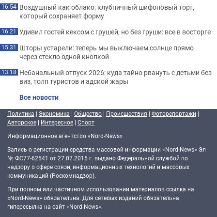
Воздушный как облако: клубничный шифоновый торт,
16:54
который сохраняет форму
Удивил гостей кексом с грушей, но без груши: все в восторге
16:21
Шторы устарели: теперь мы выключаем солнце прямо
15:31
через стекло одной кнопкой
Небанальный отпуск 2026: куда тайно рвануть с детьми без
13:18
виз, толп туристов и адской жары
Все новости
Политика
|
Экономика
|
Общество
|
Происшествия
|
Фоторепортажи
|
Авторское
|
Интересное
|
Спорт
Информационное агентство «Nord-News»
Запись о регистрации средства массовой информации «Nord-News» Эл
№ ФС77-62541 от 27.07.2015 г. выдано Федеральной службой по
надзору в сфере связи, информационных технологий и массовых
коммуникаций (Роскомнадзор).
При полном или частичном использовании материалов ссылка на
«Nord-News» обязательна. Для сетевых изданий обязательна
гиперссылка на сайт «Nord-News».