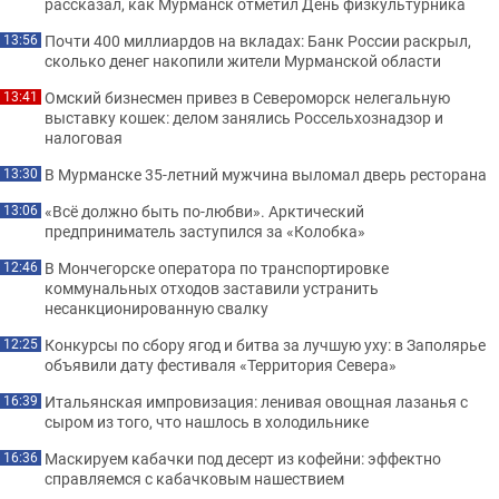
рассказал, как Мурманск отметил День физкультурника
Почти 400 миллиардов на вкладах: Банк России раскрыл,
13:56
сколько денег накопили жители Мурманской области
Омский бизнесмен привез в Североморск нелегальную
13:41
выставку кошек: делом занялись Россельхознадзор и
налоговая
В Мурманске 35-летний мужчина выломал дверь ресторана
13:30
«Всё должно быть по-любви». Арктический
13:06
предприниматель заступился за «Колобка»
В Мончегорске оператора по транспортировке
12:46
коммунальных отходов заставили устранить
несанкционированную свалку
Конкурсы по сбору ягод и битва за лучшую уху: в Заполярье
12:25
объявили дату фестиваля «Территория Севера»
Итальянская импровизация: ленивая овощная лазанья с
16:39
сыром из того, что нашлось в холодильнике
Маскируем кабачки под десерт из кофейни: эффектно
16:36
справляемся с кабачковым нашествием