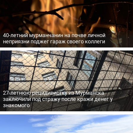
40-летний мурманчанин на почве личной
неприязни поджег гараж своего коллеги
27-летнюю рецидивистку из Мурманска
заключили под стражу после кражи денег у
знакомого