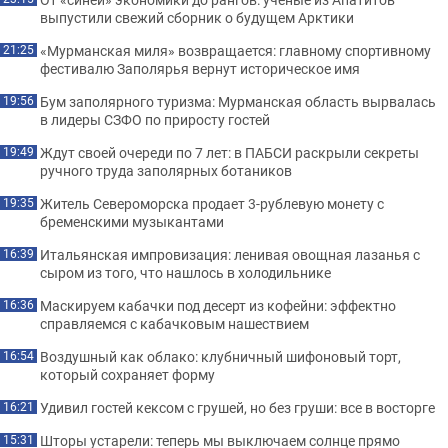
выпустили свежий сборник о будущем Арктики
«Мурманская миля» возвращается: главному спортивному
21:25
фестивалю Заполярья вернут историческое имя
Бум заполярного туризма: Мурманская область вырвалась
19:56
в лидеры СЗФО по приросту гостей
Ждут своей очереди по 7 лет: в ПАБСИ раскрыли секреты
19:49
ручного труда заполярных ботаников
Житель Североморска продает 3-рублевую монету с
19:35
бременскими музыкантами
Итальянская импровизация: ленивая овощная лазанья с
16:39
сыром из того, что нашлось в холодильнике
Маскируем кабачки под десерт из кофейни: эффектно
16:36
справляемся с кабачковым нашествием
Воздушный как облако: клубничный шифоновый торт,
16:54
который сохраняет форму
Удивил гостей кексом с грушей, но без груши: все в восторге
16:21
Шторы устарели: теперь мы выключаем солнце прямо
15:31