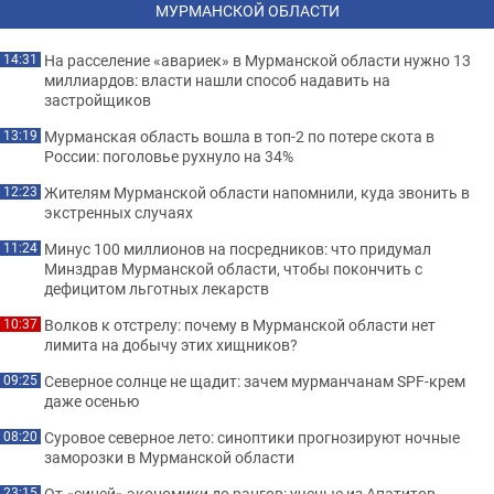
МУРМАНСКОЙ ОБЛАСТИ
На расселение «авариек» в Мурманской области нужно 13
14:31
миллиардов: власти нашли способ надавить на
застройщиков
Мурманская область вошла в топ-2 по потере скота в
13:19
России: поголовье рухнуло на 34%
Жителям Мурманской области напомнили, куда звонить в
12:23
экстренных случаях
Минус 100 миллионов на посредников: что придумал
11:24
Минздрав Мурманской области, чтобы покончить с
дефицитом льготных лекарств
Волков к отстрелу: почему в Мурманской области нет
10:37
лимита на добычу этих хищников?
Северное солнце не щадит: зачем мурманчанам SPF-крем
09:25
даже осенью
Суровое северное лето: синоптики прогнозируют ночные
08:20
заморозки в Мурманской области
От «синей» экономики до рангов: ученые из Апатитов
23:15