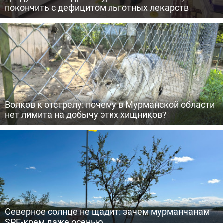
покончить с дефицитом льготных лекарств
Волков к отстрелу: почему в Мурманской области
нет лимита на добычу этих хищников?
Северное солнце не щадит: зачем мурманчанам
SPF-крем даже осенью