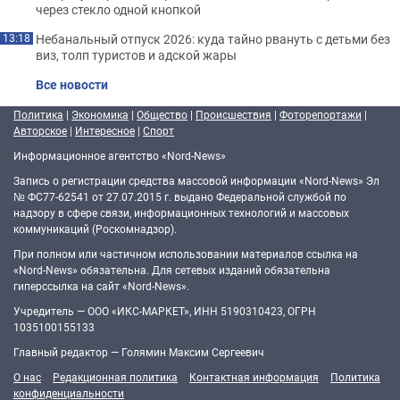
через стекло одной кнопкой
Небанальный отпуск 2026: куда тайно рвануть с детьми без
13:18
виз, толп туристов и адской жары
Все новости
Политика
|
Экономика
|
Общество
|
Происшествия
|
Фоторепортажи
|
Авторское
|
Интересное
|
Спорт
Информационное агентство «Nord-News»
Запись о регистрации средства массовой информации «Nord-News» Эл
№ ФС77-62541 от 27.07.2015 г. выдано Федеральной службой по
надзору в сфере связи, информационных технологий и массовых
коммуникаций (Роскомнадзор).
При полном или частичном использовании материалов ссылка на
«Nord-News» обязательна. Для сетевых изданий обязательна
гиперссылка на сайт «Nord-News».
Учредитель — ООО «ИКС-МАРКЕТ», ИНН 5190310423, ОГРН
1035100155133
Главный редактор — Голямин Максим Сергеевич
О нас
Редакционная политика
Контактная информация
Политика
конфиденциальности