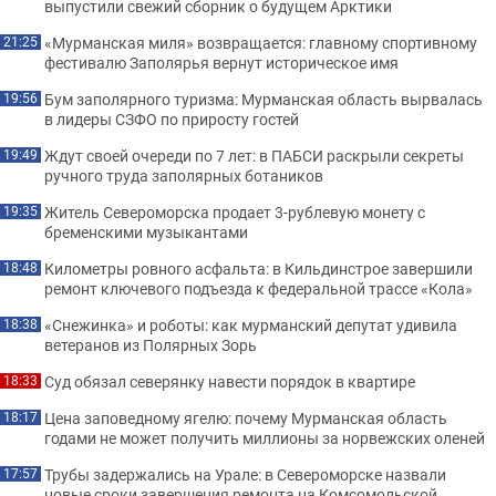
выпустили свежий сборник о будущем Арктики
«Мурманская миля» возвращается: главному спортивному
21:25
фестивалю Заполярья вернут историческое имя
Бум заполярного туризма: Мурманская область вырвалась
19:56
в лидеры СЗФО по приросту гостей
Ждут своей очереди по 7 лет: в ПАБСИ раскрыли секреты
19:49
ручного труда заполярных ботаников
Житель Североморска продает 3-рублевую монету с
19:35
бременскими музыкантами
Километры ровного асфальта: в Кильдинстрое завершили
18:48
ремонт ключевого подъезда к федеральной трассе «Кола»
«Снежинка» и роботы: как мурманский депутат удивила
18:38
ветеранов из Полярных Зорь
Суд обязал северянку навести порядок в квартире
18:33
Цена заповедному ягелю: почему Мурманская область
18:17
годами не может получить миллионы за норвежских оленей
Трубы задержались на Урале: в Североморске назвали
17:57
новые сроки завершения ремонта на Комсомольской