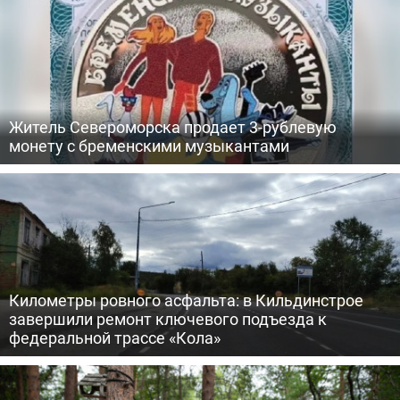
Житель Североморска продает 3-рублевую
монету с бременскими музыкантами
Километры ровного асфальта: в Кильдинстрое
завершили ремонт ключевого подъезда к
федеральной трассе «Кола»