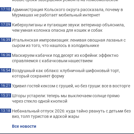
Администрация Кольского округа рассказала, почему в
17:10
Мурмашах не работает мобильный интернет
Киберхулиганы и пугающие звуки: ветеринар объяснила,
17:09
чем умная колонка опасна для кошек и собак
Итальянская импровизация: ленивая овощная лазанья с
16:39
сыром из того, что нашлось в холодильнике
Маскируем кабачки под десерт из кофейни: эффектно
16:36
справляемся с кабачковым нашествием
Воздушный как облако: клубничный шифоновый торт,
16:54
который сохраняет форму
Удивил гостей кексом с грушей, но без груши: все в восторге
16:21
Шторы устарели: теперь мы выключаем солнце прямо
15:31
через стекло одной кнопкой
Небанальный отпуск 2026: куда тайно рвануть с детьми без
13:18
виз, толп туристов и адской жары
Все новости