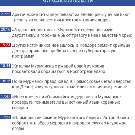
МУРМАНСКОЙ ОБЛАСТИ
Арктические киты не успевают за эволюцией: ученые бьют
21:22
тревогу из-за нашествия косаток и таяния льдов
«Задача непростая»: в Мурманске снесли восьмую
20:16
двухэтажку, а горожане бьют тревогу из-за нашествия крыс
Других источников не нашлось: в Ковдоре ремонт крыльца
19:23
детсада пришлось пробивать через губернаторскую
программу
Жителям Мурманска с ржавой водой из крана
18:44
посоветовали обращаться в Роспотребнадзор
Пока Мурманск праздновал, в Подмосковье бегали версты:
18:15
как День физкультурника отметили в столичном регионе
«Ноев ковчег» и «Олимпийская деревня» в Мурманске:
17:47
проверьте, понимаете ли вы истинный язык коренных
северян
«Олимпийский символ Мурманского берега»: Антон Чайко
17:23
собрал пять вёдер морошки и опроверг слухи о неурожае
ягоды