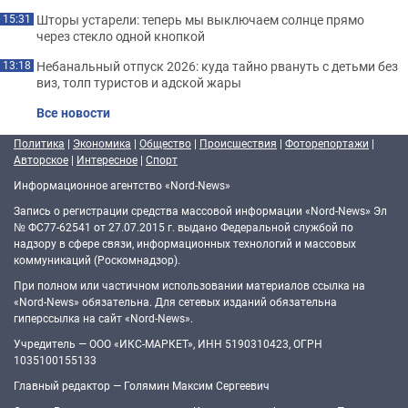
Шторы устарели: теперь мы выключаем солнце прямо
15:31
через стекло одной кнопкой
Небанальный отпуск 2026: куда тайно рвануть с детьми без
13:18
виз, толп туристов и адской жары
Все новости
Политика
|
Экономика
|
Общество
|
Происшествия
|
Фоторепортажи
|
Авторское
|
Интересное
|
Спорт
Информационное агентство «Nord-News»
Запись о регистрации средства массовой информации «Nord-News» Эл
№ ФС77-62541 от 27.07.2015 г. выдано Федеральной службой по
надзору в сфере связи, информационных технологий и массовых
коммуникаций (Роскомнадзор).
При полном или частичном использовании материалов ссылка на
«Nord-News» обязательна. Для сетевых изданий обязательна
гиперссылка на сайт «Nord-News».
Учредитель — ООО «ИКС-МАРКЕТ», ИНН 5190310423, ОГРН
1035100155133
Главный редактор — Голямин Максим Сергеевич