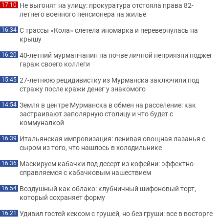
Не выгонят на улицу: прокуратура отстояла права 82-
17:10
летнего военного пенсионера на жилье
С трассы «Кола» слетела иномарка и перевернулась на
16:34
крышу
40-летний мурманчанин на почве личной неприязни поджег
16:20
гараж своего коллеги
27-летнюю рецидивистку из Мурманска заключили под
15:45
стражу после кражи денег у знакомого
Земля в центре Мурманска в обмен на расселение: как
14:54
застраивают заполярную столицу и что будет с
коммуналкой
Итальянская импровизация: ленивая овощная лазанья с
16:39
сыром из того, что нашлось в холодильнике
Маскируем кабачки под десерт из кофейни: эффектно
16:36
справляемся с кабачковым нашествием
Воздушный как облако: клубничный шифоновый торт,
16:54
который сохраняет форму
Удивил гостей кексом с грушей, но без груши: все в восторге
16:21