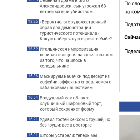
Семейная драма в ЗАТО
По сло
Александровск: сын угрожал 68-
на ком
летней матери убийством
«Вероятно, это художественный
12:25
Подать
образ для демонстрации
туристического потенциала»:
Сейча
Какую набережную строят в Умбе?
Итальянская импровизация:
16:39
Подели
ленивая овощная лазанья с сыром
из того, что нашлось в
холодильнике
Маскируем кабачки под десерт из
16:36
кофейни: эффектно справляемся с
кабачковым нашествием
Воздушный как облако:
16:54
клубничный шифоновый торт,
который сохраняет форму
Удивил гостей кексом с грушей, но
16:21
без груши: все в восторге
Шторы устарели: теперь мы
15:31