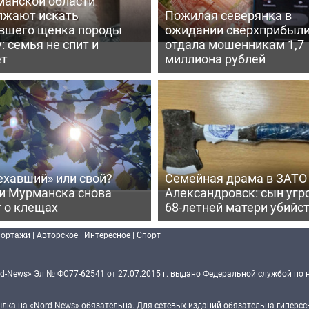
манской области
лжают искать
Пожилая северянка в
вшего щенка породы
ожидании сверхприбыл
: семья не спит и
отдала мошенникам 1,7
ет
миллиона рублей
ехавший» или свой?
Семейная драма в ЗАТО
и Мурманска снова
Александровск: сын угр
 о клещах
68-летней матери убийс
портажи
|
Авторское
|
Интересное
|
Спорт
d-News» Эл № ФС77-62541 от 27.07.2015 г. выдано Федеральной службой по 
ка на «Nord-News» обязательна. Для сетевых изданий обязательна гиперссы