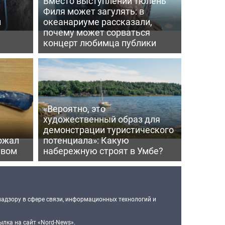
Вместо выступлений тюлень
Филя может загулять: в
и
океанариуме рассказали,
почему может сорваться
концерт любимца публики
«Вероятно, это
художественный образ для
демонстрации туристического
ожал
потенциала»: Какую
твом
набережную строят в Умбе?
надзору в сфере связи, информационных технологий и
лка на сайт «Nord-News».