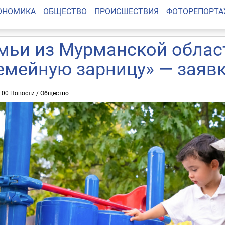
ОНОМИКА
ОБЩЕСТВО
ПРОИСШЕСТВИЯ
ФОТОРЕПОРТ
мьи из Мурманской облас
емейную зарницу» — заявк
5:00
Новости
/
Общество