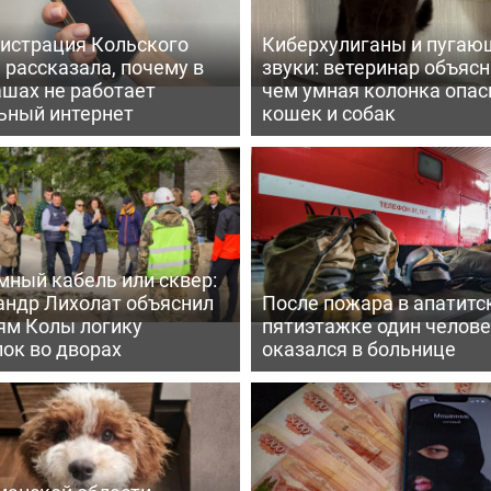
истрация Кольского
Киберхулиганы и пугаю
 рассказала, почему в
звуки: ветеринар объясн
шах не работает
чем умная колонка опас
ьный интернет
кошек и собак
мный кабель или сквер:
андр Лихолат объяснил
После пожара в апатитс
ям Колы логику
пятиэтажке один челов
ок во дворах
оказался в больнице