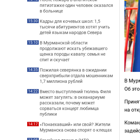
пятиэтажке один человек оказался
в больнице
Кадры для кочевых школ: 1,5
15:30
тысячи абитуриентов хотят учить
детей языкам народов Севера
В Мурманской области
15:10
продолжают искать убежавшего
щенка породы кавапу: семья не
спит и скучает
Пожилая северянка в ожидании
14:35
сверхприбыли отдала мошенникам
В Мурм
1,7 миллиона рублей
Об эт
Вместо выступлений тюлень Филя
14:22
может загулять: в океанариуме
Принят
рассказали, почему может
сорваться концерт любимца
на от
публики
Команд
«Понаехавший» или свой? Жители
14:17
Мурманска снова спорят о клещах
задейс
13:05