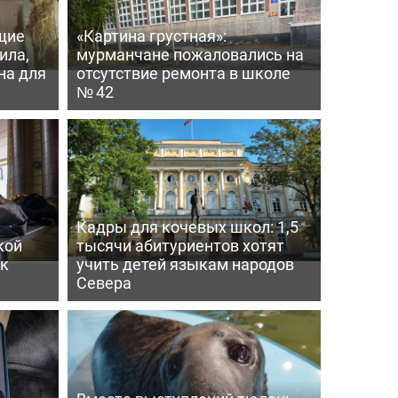
щие
«Картина грустная»:
ила,
мурманчане пожаловались на
на для
отсутствие ремонта в школе
№ 42
Кадры для кочевых школ: 1,5
кой
тысячи абитуриентов хотят
ек
учить детей языкам народов
Севера