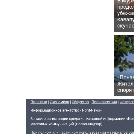
В Мур
продо
убежа
кавапу
скуча
«Пона
Жител
спорят
Политика
|
Экономика
|
Общество
|
Происшествия
|
Фоторе
Информационное агентство «Nord-News»
Запись о регистрации средства массовой информации «Nor
массовых коммуникаций (Роскомнадзор).
При полном или частичном использовании материалов ссыл