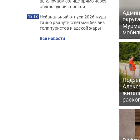
выключаем солнце прямо через
стекло одной кнопкой
Админ
Небанальный отпуск 2026: куда
13:18
округа
тайно рвануть с детьми без виз,
Мурма
толп туристов и адской жары
мобил
Все новости
Подзе
Алекс
жител
раскоп