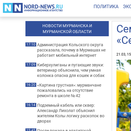
ПОЛИТИКА
ЭК
Се
НОВОСТИ МУРМАНСКА И
МУРМАНСКОЙ ОБЛАСТИ
«С
Администрация Кольского округа
17:10
рассказала, почему в Мурмашах не
21.03, 1
работает мобильный интернет
Киберхулиганы и пугающие звуки:
17:09
ветеринар объяснила, чем умная
колонка опасна для кошек и собак
«Картина грустная»: мурманчане
16:20
пожаловались на отсутствие
ремонта в школе № 42
Подземный кабель или сквер:
16:14
Александр Лихолат объяснил
жителям Колы логику раскопок во
дворах
После пожара в апатитской
15:45