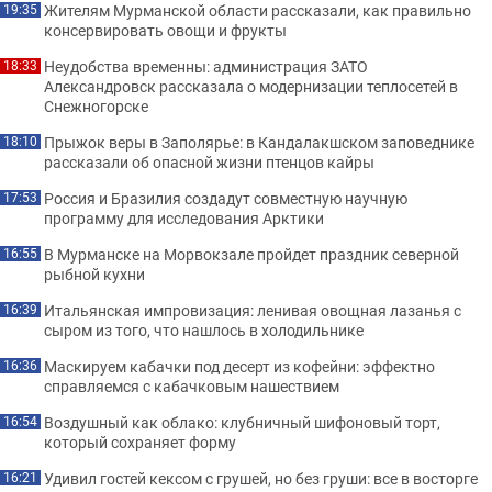
Жителям Мурманской области рассказали, как правильно
19:35
консервировать овощи и фрукты
Неудобства временны: администрация ЗАТО
18:33
Александровск рассказала о модернизации теплосетей в
Снежногорске
Прыжок веры в Заполярье: в Кандалакшском заповеднике
18:10
рассказали об опасной жизни птенцов кайры
Россия и Бразилия создадут совместную научную
17:53
программу для исследования Арктики
В Мурманске на Морвокзале пройдет праздник северной
16:55
рыбной кухни
Итальянская импровизация: ленивая овощная лазанья с
16:39
сыром из того, что нашлось в холодильнике
Маскируем кабачки под десерт из кофейни: эффектно
16:36
справляемся с кабачковым нашествием
Воздушный как облако: клубничный шифоновый торт,
16:54
который сохраняет форму
Удивил гостей кексом с грушей, но без груши: все в восторге
16:21