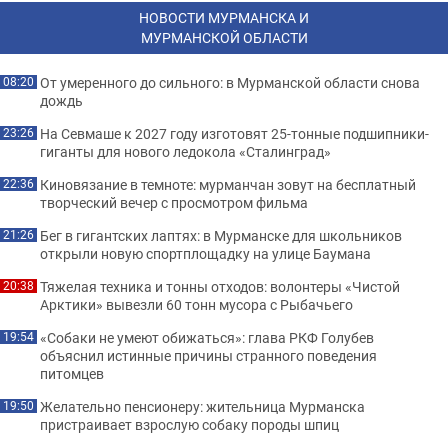
НОВОСТИ МУРМАНСКА И
МУРМАНСКОЙ ОБЛАСТИ
От умеренного до сильного: в Мурманской области снова
08:20
дождь
На Севмаше к 2027 году изготовят 25-тонные подшипники-
23:26
гиганты для нового ледокола «Сталинград»
Киновязание в темноте: мурманчан зовут на бесплатный
22:36
творческий вечер с просмотром фильма
Бег в гигантских лаптях: в Мурманске для школьников
21:26
открыли новую спортплощадку на улице Баумана
Тяжелая техника и тонны отходов: волонтеры «Чистой
20:38
Арктики» вывезли 60 тонн мусора с Рыбачьего
«Собаки не умеют обижаться»: глава РКФ Голубев
19:54
объяснил истинные причины странного поведения
питомцев
Желательно пенсионеру: жительница Мурманска
19:50
пристраивает взрослую собаку породы шпиц