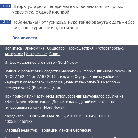
Шторы устарели: теперь мы выключаем солнце прямо
15:31
через стекло одной кнопкой
Небанальный отпуск 2026: куда тайно рвануть с детьми без
13:18
виз, толп туристов и адской жары
Все новости
Политика
|
Экономика
|
Общество
|
Происшествия
|
Фоторепортажи
|
Авторское
|
Интересное
|
Спорт
Информационное агентство «Nord-News»
Запись о регистрации средства массовой информации «Nord-News» Эл
№ ФС77-62541 от 27.07.2015 г. выдано Федеральной службой по
надзору в сфере связи, информационных технологий и массовых
коммуникаций (Роскомнадзор).
При полном или частичном использовании материалов ссылка на
«Nord-News» обязательна. Для сетевых изданий обязательна
гиперссылка на сайт «Nord-News».
Учредитель — ООО «ИКС-МАРКЕТ», ИНН 5190310423, ОГРН
1035100155133
Главный редактор — Голямин Максим Сергеевич