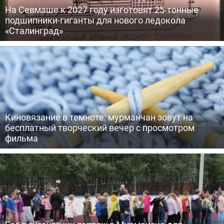
На Севмаше к 2027 году изготовят 25-тонные
подшипники-гиганты для нового ледокола
«Сталинград»
Киновязание в темноте: мурманчан зовут на
бесплатный творческий вечер с просмотром
фильма