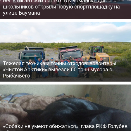
Бег в гигантских лаптях: в Мурманске для
школьников открыли новую спортплощадку на
улице Баумана
Тяжелая техника и тонны отходов: волонтеры
«Чистой Арктики» вывезли 60 тонн мусора с
Рыбачьего
«Собаки не умеют обижаться»: глава РКФ Голубев