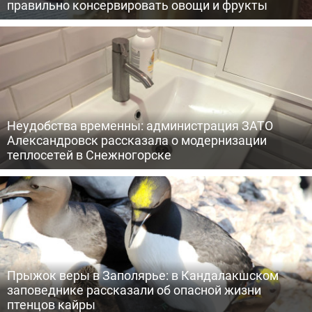
правильно консервировать овощи и фрукты
Неудобства временны: администрация ЗАТО
Александровск рассказала о модернизации
теплосетей в Снежногорске
Прыжок веры в Заполярье: в Кандалакшском
заповеднике рассказали об опасной жизни
птенцов кайры