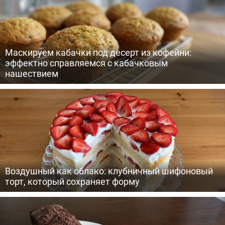
Маскируем кабачки под десерт из кофейни:
эффектно справляемся с кабачковым
нашествием
Воздушный как облако: клубничный шифоновый
торт, который сохраняет форму