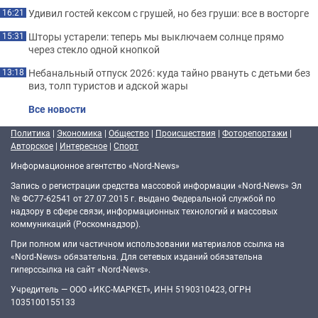
Удивил гостей кексом с грушей, но без груши: все в восторге
16:21
Шторы устарели: теперь мы выключаем солнце прямо
15:31
через стекло одной кнопкой
Небанальный отпуск 2026: куда тайно рвануть с детьми без
13:18
виз, толп туристов и адской жары
Все новости
Политика
|
Экономика
|
Общество
|
Происшествия
|
Фоторепортажи
|
Авторское
|
Интересное
|
Спорт
Информационное агентство «Nord-News»
Запись о регистрации средства массовой информации «Nord-News» Эл
№ ФС77-62541 от 27.07.2015 г. выдано Федеральной службой по
надзору в сфере связи, информационных технологий и массовых
коммуникаций (Роскомнадзор).
При полном или частичном использовании материалов ссылка на
«Nord-News» обязательна. Для сетевых изданий обязательна
гиперссылка на сайт «Nord-News».
Учредитель — ООО «ИКС-МАРКЕТ», ИНН 5190310423, ОГРН
1035100155133