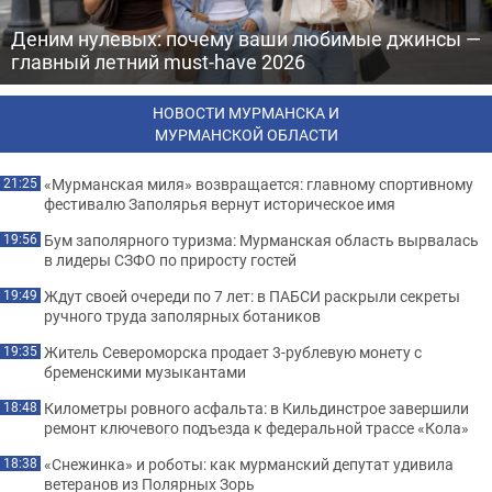
Деним нулевых: почему ваши любимые джинсы —
главный летний must-have 2026
НОВОСТИ МУРМАНСКА И
МУРМАНСКОЙ ОБЛАСТИ
«Мурманская миля» возвращается: главному спортивному
21:25
фестивалю Заполярья вернут историческое имя
Бум заполярного туризма: Мурманская область вырвалась
19:56
в лидеры СЗФО по приросту гостей
Ждут своей очереди по 7 лет: в ПАБСИ раскрыли секреты
19:49
ручного труда заполярных ботаников
Житель Североморска продает 3-рублевую монету с
19:35
бременскими музыкантами
Километры ровного асфальта: в Кильдинстрое завершили
18:48
ремонт ключевого подъезда к федеральной трассе «Кола»
«Снежинка» и роботы: как мурманский депутат удивила
18:38
ветеранов из Полярных Зорь