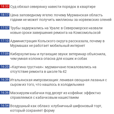
Суд обязал северянку навести порядок в квартире
18:33
Цена заповедному ягелю: почему Мурманская область
18:17
годами не может получить миллионы за норвежских оленей
Трубы задержались на Урале: в Североморске назвали
17:57
новые сроки завершения ремонта на Комсомольской
Администрация Кольского округа рассказала, почему в
17:10
Мурмашах не работает мобильный интернет
Киберхулиганы и пугающие звуки: ветеринар объяснила,
17:09
чем умная колонка опасна для кошек и собак
«Картина грустная»: мурманчане пожаловались на
16:20
отсутствие ремонта в школе № 42
Итальянская импровизация: ленивая овощная лазанья с
16:39
сыром из того, что нашлось в холодильнике
Маскируем кабачки под десерт из кофейни: эффектно
16:36
справляемся с кабачковым нашествием
Воздушный как облако: клубничный шифоновый торт,
16:54
который сохраняет форму