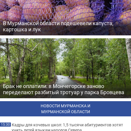
В Мурманской области подешевели капуста,
картошка и лук
Брак не оплатили: в Мончегорске заново
переделают разбитый тротуар у парка Бровцева
НОВОСТИ МУРМАНСКА И
МУРМАНСКОЙ ОБЛАСТИ
Кадры для кочевых школ: 1,5 тысячи абитуриентов хотят
15:30
учить детей языкам народов Севера