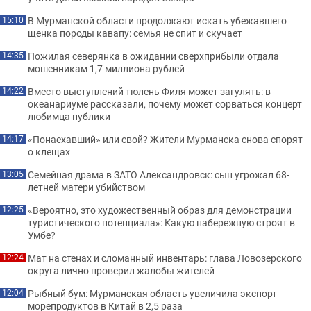
В Мурманской области продолжают искать убежавшего
15:10
щенка породы кавапу: семья не спит и скучает
Пожилая северянка в ожидании сверхприбыли отдала
14:35
мошенникам 1,7 миллиона рублей
Вместо выступлений тюлень Филя может загулять: в
14:22
океанариуме рассказали, почему может сорваться концерт
любимца публики
«Понаехавший» или свой? Жители Мурманска снова спорят
14:17
о клещах
Семейная драма в ЗАТО Александровск: сын угрожал 68-
13:05
летней матери убийством
«Вероятно, это художественный образ для демонстрации
12:25
туристического потенциала»: Какую набережную строят в
Умбе?
Мат на стенах и сломанный инвентарь: глава Ловозерского
12:24
округа лично проверил жалобы жителей
Рыбный бум: Мурманская область увеличила экспорт
12:04
морепродуктов в Китай в 2,5 раза