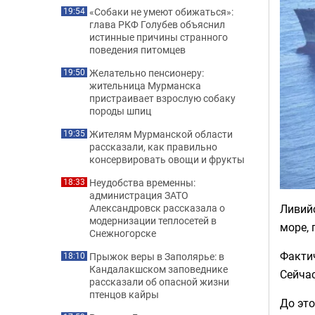
«Собаки не умеют обижаться»:
19:54
глава РКФ Голубев объяснил
истинные причины странного
поведения питомцев
Желательно пенсионеру:
19:50
жительница Мурманска
пристраивает взрослую собаку
породы шпиц
Жителям Мурманской области
19:35
рассказали, как правильно
консервировать овощи и фрукты
Неудобства временны:
18:33
администрация ЗАТО
Ливийс
Александровск рассказала о
модернизации теплосетей в
море,
Снежногорске
Фактич
Прыжок веры в Заполярье: в
18:10
Кандалакшском заповеднике
Сейчас
рассказали об опасной жизни
птенцов кайры
До это