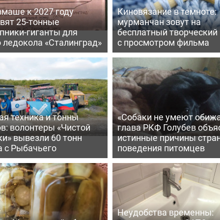
вмаше к 2027 году
Киновязание в темноте:
вят 25-тонные
мурманчан зовут на
пники-гиганты для
бесплатный творческий
о ледокола «Сталинград»
с просмотром фильма
ая техника и тонны
«Собаки не умеют обижа
в: волонтеры «Чистой
глава РКФ Голубев объя
и» вывезли 60 тонн
истинные причины стра
а с Рыбачьего
поведения питомцев
Неудобства временны: