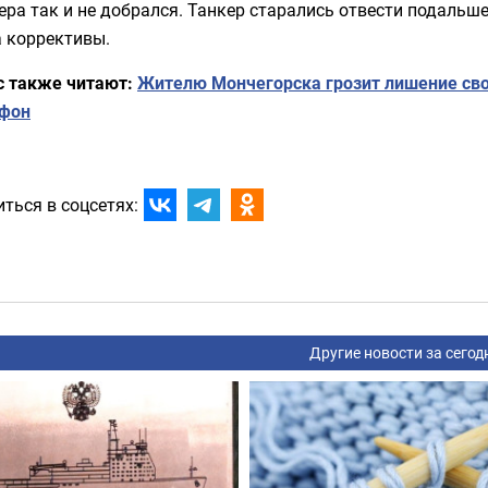
ера так и не добрался. Танкер старались отвести подальш
а коррективы.
с также читают:
Жителю Мончегорска грозит лишение сво
ефон
ться в соцсетях:
Другие новости за сегод