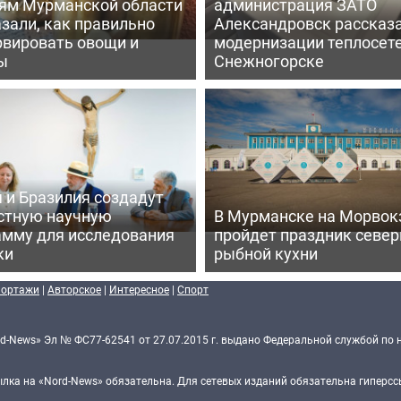
ям Мурманской области
администрация ЗАТО
зали, как правильно
Александровск рассказа
рвировать овощи и
модернизации теплосете
ы
Снежногорске
 и Бразилия создадут
стную научную
В Мурманске на Морвок
амму для исследования
пройдет праздник север
ки
рыбной кухни
портажи
|
Авторское
|
Интересное
|
Спорт
d-News» Эл № ФС77-62541 от 27.07.2015 г. выдано Федеральной службой по 
ка на «Nord-News» обязательна. Для сетевых изданий обязательна гиперссы