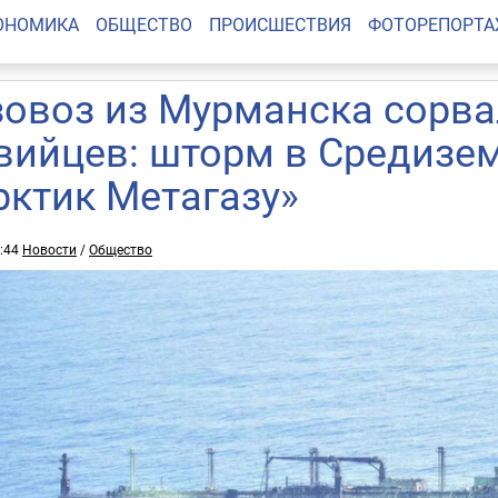
ОНОМИКА
ОБЩЕСТВО
ПРОИСШЕСТВИЯ
ФОТОРЕПОРТ
зовоз из Мурманска сорва
вийцев: шторм в Средизе
рктик Метагазу»
3:44
Новости
/
Общество