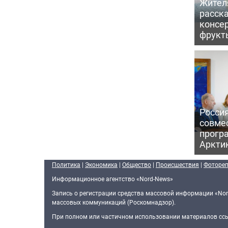
Жител
расска
консе
фрукт
Россия
совме
прогр
Аркти
Политика
|
Экономика
|
Общество
|
Происшествия
|
Фоторе
Информационное агентство «Nord-News»
Запись о регистрации средства массовой информации «Nor
массовых коммуникаций (Роскомнадзор).
При полном или частичном использовании материалов ссыл