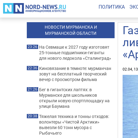
ПОЛИТИКА
ЭК
Га
НОВОСТИ МУРМАНСКА И
МУРМАНСКОЙ ОБЛАСТИ
ли
На Севмаше к 2027 году изготовят
23:26
«А
25-тонные подшипники-гиганты
для нового ледокола «Сталинград»
Киновязание в темноте: мурманчан
22:36
02.04, 1
зовут на бесплатный творческий
вечер с просмотром фильма
Бег в гигантских лаптях: в
21:26
Мурманске для школьников
открыли новую спортплощадку на
улице Баумана
Тяжелая техника и тонны отходов:
20:38
волонтеры «Чистой Арктики»
вывезли 60 тонн мусора с
Рыбачьего