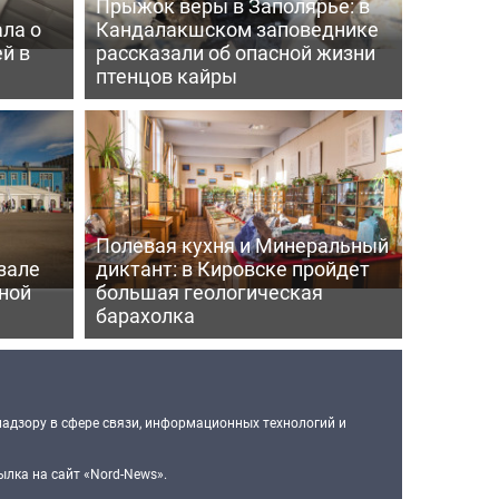
Прыжок веры в Заполярье: в
ла о
Кандалакшском заповеднике
й в
рассказали об опасной жизни
птенцов кайры
Полевая кухня и Минеральный
зале
диктант: в Кировске пройдет
ной
большая геологическая
барахолка
надзору в сфере связи, информационных технологий и
лка на сайт «Nord-News».