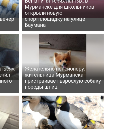
Бег в гигантских лаптях: в
Мурманске для школьников
открыли новую
 вечер
спортплощадку на улице
Баумана
ться»:
Желательно пенсионеру:
снил
жительница Мурманска
нного
пристраивает взрослую собаку
породы шпиц