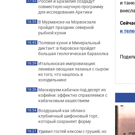
Россия и Бразилия создадут
17:53
и танк
совместную научную программу
внесл
для исследования Арктики
В Мурманске на Морвокзале
16:55
Сейча
пройдет праздник северной
и тел
рыбной кухни
Полевая кухня и Минеральный
16:43
диктант: в Кировске пройдет
большая геологическая барахолка
Подели
Итальянская импровизация:
16:39
ленивая овощная лазанья с сыром
из того, что нашлось в
холодильнике
Маскируем кабачки под десерт из
16:36
кофейни: эффектно справляемся с
кабачковым нашествием
Воздушный как облако:
16:54
клубничный шифоновый торт,
который сохраняет форму
Удивил гостей кексом с грушей, но
16:21