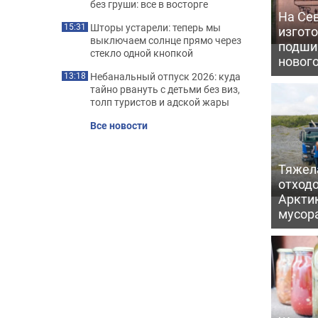
без груши: все в восторге
На Се
Шторы устарели: теперь мы
15:31
изгото
выключаем солнце прямо через
подши
стекло одной кнопкой
новог
Небанальный отпуск 2026: куда
13:18
тайно рвануть с детьми без виз,
толп туристов и адской жары
Все новости
Тяжел
отходо
Арктик
мусор