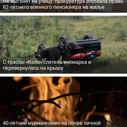
Не выгонят на улицу: прокуратура отстояла права
82-летнего военного пенсионера на жилье
С трассы «Кола» слетела иномарка и
перевернулась на крышу
40-летний мурманчанин на почве личной