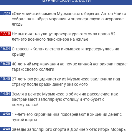
МУРМАНСКОЙ ОБЛАСТИ
«Олимпийский символ Мурманского берега»: Антон Чайко
17:23
собрал пять вёдер морошки и опроверг слухи о неурожае
ягоды
Не выгонят на улицу: прокуратура отстояла права 82-
17:10
летнего военного пенсионера на жилье
С трассы «Кола» слетела иномарка и перевернулась на
16:34
крышу
40-летний мурманчанин на почве личной неприязни поджег
16:20
гараж своего коллеги
27-летнюю рецидивистку из Мурманска заключили под
15:45
стражу после кражи денег у знакомого
Земля в центре Мурманска в обмен на расселение: как
14:54
застраивают заполярную столицу и что будет с
коммуналкой
17-летнего кировчанина подозревают в хищении денег с
14:50
чужой карты
Звезды заполярного спорта в Долине Уюта: Игорь Морарь
14:40