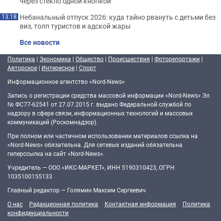
через стекло одной кнопкой
Небанальный отпуск 2026: куда тайно рвануть с детьми без
13:18
виз, толп туристов и адской жары
Все новости
Политика
|
Экономика
|
Общество
|
Происшествия
|
Фоторепортажи
|
Авторское
|
Интересное
|
Спорт
Информационное агентство «Nord-News»
Запись о регистрации средства массовой информации «Nord-News» Эл
№ ФС77-62541 от 27.07.2015 г. выдано Федеральной службой по
надзору в сфере связи, информационных технологий и массовых
коммуникаций (Роскомнадзор).
При полном или частичном использовании материалов ссылка на
«Nord-News» обязательна. Для сетевых изданий обязательна
гиперссылка на сайт «Nord-News».
Учредитель — ООО «ИКС-МАРКЕТ», ИНН 5190310423, ОГРН
1035100155133
Главный редактор — Голямин Максим Сергеевич
О нас
Редакционная политика
Контактная информация
Политика
конфиденциальности