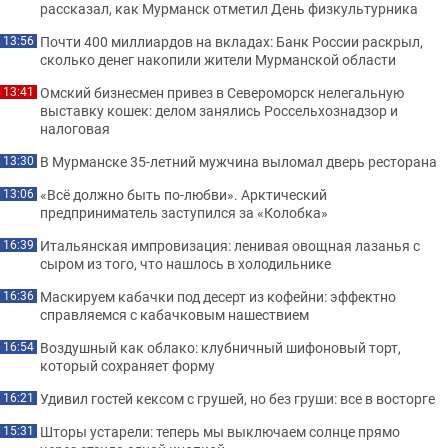
рассказал, как Мурманск отметил День физкультурника
Почти 400 миллиардов на вкладах: Банк России раскрыл,
13:56
сколько денег накопили жители Мурманской области
Омский бизнесмен привез в Североморск нелегальную
13:41
выставку кошек: делом занялись Россельхознадзор и
налоговая
В Мурманске 35-летний мужчина выломал дверь ресторана
13:30
«Всё должно быть по-любви». Арктический
13:06
предприниматель заступился за «Колобка»
Итальянская импровизация: ленивая овощная лазанья с
16:39
сыром из того, что нашлось в холодильнике
Маскируем кабачки под десерт из кофейни: эффектно
16:36
справляемся с кабачковым нашествием
Воздушный как облако: клубничный шифоновый торт,
16:54
который сохраняет форму
Удивил гостей кексом с грушей, но без груши: все в восторге
16:21
Шторы устарели: теперь мы выключаем солнце прямо
15:31