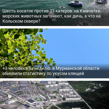
Шесть косаток против 33 катеров: на Камчатке
морских животных загоняют, как дичь, а что на
Кольском севере?
+3 человека за неделю: в Мурманской области
обновили статистику по укусам клещей