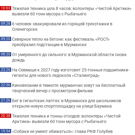
Тяжелая техника шла 8 часов: волонтеры «Чистой Арктики»
10:03
вывезли 60 тонн мусора с Рыбачьего
6 человек эвакуировали из горящей трехэтажки в
09:28
Оленегорске
Северное тепло на бетоне: как фестиваль «РОСТ»
09:20
преобразил подстанции в Мурманске
От умеренного до сильного: в Мурманской области снова
08:20
дождь
На Севмаше к 2027 году изготовят 25-тонные подшипники-
23:26
гиганты для нового ледокола «Сталинград»
Киновязание в темноте: мурманчан зовут на бесплатный
22:36
творческий вечер с просмотром фильма
Бег в гигантских лаптях: в Мурманске для школьников
21:26
открыли новую спортплощадку на улице Баумана
Тяжелая техника и тонны отходов: волонтеры «Чистой
20:38
Арктики» вывезли 60 тонн мусора с Рыбачьего
«Собаки не умеют обижаться»: глава РКФ Голубев
19:54