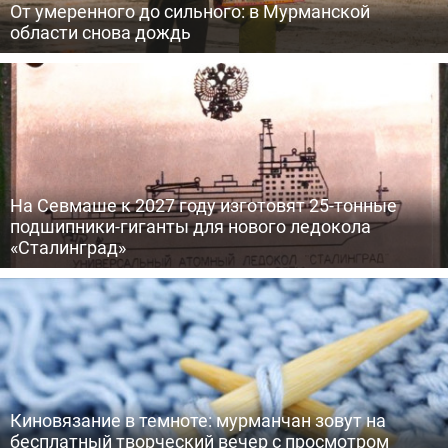
От умеренного до сильного: в Мурманской
области снова дождь
На Севмаше к 2027 году изготовят 25-тонные
подшипники-гиганты для нового ледокола
«Сталинград»
Киновязание в темноте: мурманчан зовут на
бесплатный творческий вечер с просмотром