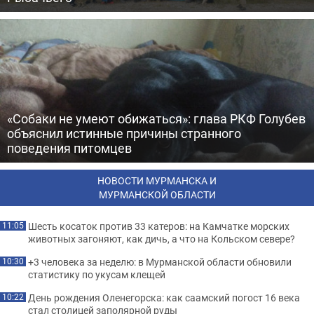
«Собаки не умеют обижаться»: глава РКФ Голубев
объяснил истинные причины странного
поведения питомцев
НОВОСТИ МУРМАНСКА И
МУРМАНСКОЙ ОБЛАСТИ
Шесть косаток против 33 катеров: на Камчатке морских
11:05
животных загоняют, как дичь, а что на Кольском севере?
+3 человека за неделю: в Мурманской области обновили
10:30
статистику по укусам клещей
День рождения Оленегорска: как саамский погост 16 века
10:22
стал столицей заполярной руды