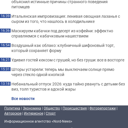
объяснил истинные причины странного поведения
питомцев
Итальянская импровизация: ленивая овощная лазанья с
16:39
сыром из того, что нашлось в холодильнике
Маскируем кабачки под десерт из кофейни: эффектно
16:36
справляемся с кабачковым нашествием
Воздушный как облако: клубничный шифоновый торт,
16:54
который сохраняет форму
Удивил гостей кексом с грушей, но без груши: все в восторге
16:21
Шторы устарели: теперь мы выключаем солнце прямо
15:31
через стекло одной кнопкой
Небанальный отпуск 2026: куда тайно рвануть с детьми без
13:18
виз, толп туристов и адской жары
Все новости
Политика
|
Экономика
|
Общество
|
Происшествия
|
Фоторепортажи
|
Авторское
|
Интересное
|
Спорт
Информационное агентство «Nord-News»