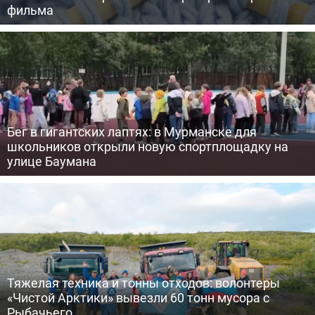
фильма
Бег в гигантских лаптях: в Мурманске для
школьников открыли новую спортплощадку на
улице Баумана
Тяжелая техника и тонны отходов: волонтеры
«Чистой Арктики» вывезли 60 тонн мусора с
Рыбачьего