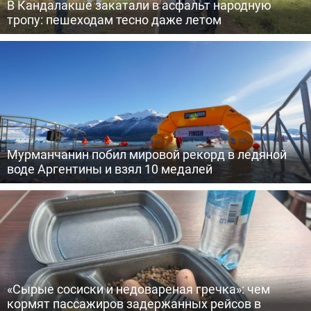
В Кандалакше закатали в асфальт народную
тропу: пешеходам тесно даже летом
Мурманчанин побил мировой рекорд в ледяной
воде Аргентины и взял 10 медалей
«Сырые сосиски и недовареная гречка»: чем
кормят пассажиров задержанных рейсов в