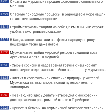
Оксана из Мурманска продает довоенного соломенного
17:20
малыша
Опасные природные процессы: в Баренцевом море нашли
16:21
гигантские газовые воронки
Стройматериалы тащили на себе 1,5 км: в ПАБСИ строят
15:11
удобные смотровые площадки
В Кандалакше закатали в асфальт народную тропу:
14:11
пешеходам тесно даже летом
Мурманчанин побил мировой рекорд в ледяной воде
13:36
Аргентины и взял 10 медалей
«Сырые сосиски и недовареная гречка»: чем кормят
12:33
пассажиров задержанных рейсов в аэропорту Мурманска
«Влетит в копеечку» или спасение природы: у жителей
11:35
Мурманска вызвал споры новый путеводитель по
Заполярью
«Не знаю, что здесь делать четыре дня»: московский
10:43
доктор записал разгромный отзыв о Териберке
«Привет, я белка!»: на мурманской экотропе установили
09:21