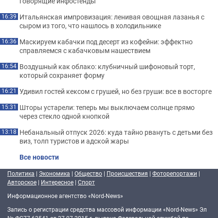
говорящие инфостенды
Итальянская импровизация: ленивая овощная лазанья с
16:39
сыром из того, что нашлось в холодильнике
Маскируем кабачки под десерт из кофейни: эффектно
16:36
справляемся с кабачковым нашествием
Воздушный как облако: клубничный шифоновый торт,
16:54
который сохраняет форму
Удивил гостей кексом с грушей, но без груши: все в восторге
16:21
Шторы устарели: теперь мы выключаем солнце прямо
15:31
через стекло одной кнопкой
Небанальный отпуск 2026: куда тайно рвануть с детьми без
13:18
виз, толп туристов и адской жары
Все новости
Политика
|
Экономика
|
Общество
|
Происшествия
|
Фоторепортажи
|
Авторское
|
Интересное
|
Спорт
Информационное агентство «Nord-News»
Запись о регистрации средства массовой информации «Nord-News» Эл