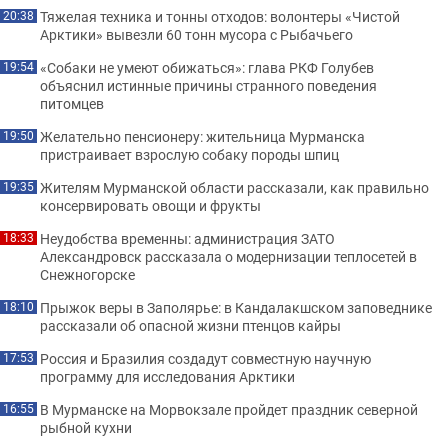
Тяжелая техника и тонны отходов: волонтеры «Чистой
20:38
Арктики» вывезли 60 тонн мусора с Рыбачьего
«Собаки не умеют обижаться»: глава РКФ Голубев
19:54
объяснил истинные причины странного поведения
питомцев
Желательно пенсионеру: жительница Мурманска
19:50
пристраивает взрослую собаку породы шпиц
Жителям Мурманской области рассказали, как правильно
19:35
консервировать овощи и фрукты
Неудобства временны: администрация ЗАТО
18:33
Александровск рассказала о модернизации теплосетей в
Снежногорске
Прыжок веры в Заполярье: в Кандалакшском заповеднике
18:10
рассказали об опасной жизни птенцов кайры
Россия и Бразилия создадут совместную научную
17:53
программу для исследования Арктики
В Мурманске на Морвокзале пройдет праздник северной
16:55
рыбной кухни