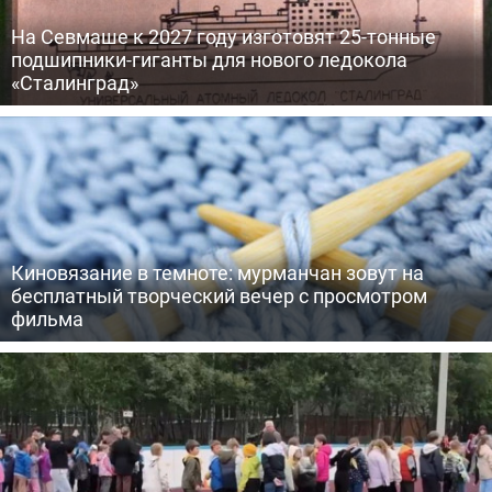
На Севмаше к 2027 году изготовят 25-тонные
подшипники-гиганты для нового ледокола
«Сталинград»
Киновязание в темноте: мурманчан зовут на
бесплатный творческий вечер с просмотром
фильма