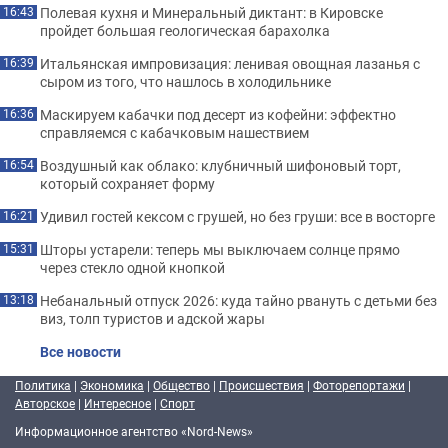
Полевая кухня и Минеральный диктант: в Кировске
16:43
пройдет большая геологическая барахолка
Итальянская импровизация: ленивая овощная лазанья с
16:39
сыром из того, что нашлось в холодильнике
Маскируем кабачки под десерт из кофейни: эффектно
16:36
справляемся с кабачковым нашествием
Воздушный как облако: клубничный шифоновый торт,
16:54
который сохраняет форму
Удивил гостей кексом с грушей, но без груши: все в восторге
16:21
Шторы устарели: теперь мы выключаем солнце прямо
15:31
через стекло одной кнопкой
Небанальный отпуск 2026: куда тайно рвануть с детьми без
13:18
виз, толп туристов и адской жары
Все новости
Политика
|
Экономика
|
Общество
|
Происшествия
|
Фоторепортажи
|
Авторское
|
Интересное
|
Спорт
Информационное агентство «Nord-News»