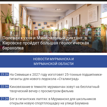
Полевая кухня и Минеральный диктант: в
Кировске пройдет большая геологическая
барахолка
НОВОСТИ МУРМАНСКА И
МУРМАНСКОЙ ОБЛАСТИ
На Севмаше к 2027 году изготовят 25-тонные подшипники-
23:26
гиганты для нового ледокола «Сталинград»
Киновязание в темноте: мурманчан зовут на бесплатный
22:36
творческий вечер с просмотром фильма
Бег в гигантских лаптях: в Мурманске для школьников
21:26
открыли новую спортплощадку на улице Баумана