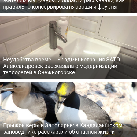
Жителям Мурманской области рассказали, как
правильно консервировать овощи и фрукты
Неудобства временны: администрация ЗАТО
Александровск рассказала о модернизации
теплосетей в Снежногорске
Прыжок веры в Заполярье: в Кандалакшском
заповеднике рассказали об опасной жизни