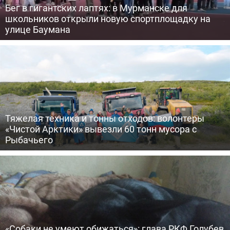
Бег в гигантских лаптях: в Мурманске для
школьников открыли новую спортплощадку на
улице Баумана
Тяжелая техника и тонны отходов: волонтеры
«Чистой Арктики» вывезли 60 тонн мусора с
Рыбачьего
«Собаки не умеют обижаться»: глава РКФ Голубев