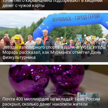
17-летнего кировчанина подозревают в хищении
денег с чужой карты
Звезды заполярного спорта в Долине Уюта: Игорь
Морарь рассказал, как Мурманск отметил День
физкультурника
Почти 400 миллиардов на вкладах: Банк России
раскрыл, сколько денег накопили жители