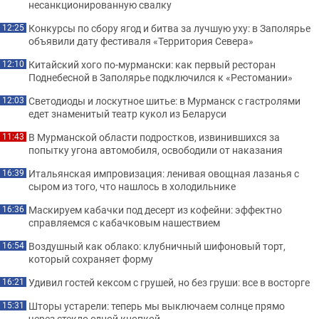
несанкционированную свалку
Конкурсы по сбору ягод и битва за лучшую уху: в Заполярье
12:25
объявили дату фестиваля «Территория Севера»
Китайский хого по-мурмански: как первый ресторан
12:10
Поднебесной в Заполярье подключился к «Рестомании»
Светодиоды и лоскутное шитье: в Мурманск с гастролями
12:03
едет знаменитый театр кукол из Беларуси
В Мурманской области подростков, извинившихся за
11:43
попытку угона автомобиля, освободили от наказания
Итальянская импровизация: ленивая овощная лазанья с
16:39
сыром из того, что нашлось в холодильнике
Маскируем кабачки под десерт из кофейни: эффектно
16:36
справляемся с кабачковым нашествием
Воздушный как облако: клубничный шифоновый торт,
16:54
который сохраняет форму
Удивил гостей кексом с грушей, но без груши: все в восторге
16:21
Шторы устарели: теперь мы выключаем солнце прямо
15:31
через стекло одной кнопкой