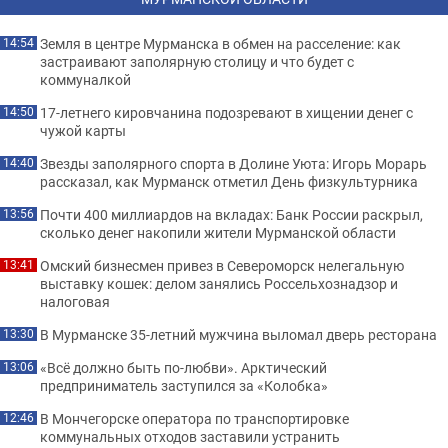
Земля в центре Мурманска в обмен на расселение: как
14:54
застраивают заполярную столицу и что будет с
коммуналкой
17-летнего кировчанина подозревают в хищении денег с
14:50
чужой карты
Звезды заполярного спорта в Долине Уюта: Игорь Морарь
14:40
рассказал, как Мурманск отметил День физкультурника
Почти 400 миллиардов на вкладах: Банк России раскрыл,
13:56
сколько денег накопили жители Мурманской области
Омский бизнесмен привез в Североморск нелегальную
13:41
выставку кошек: делом занялись Россельхознадзор и
налоговая
В Мурманске 35-летний мужчина выломал дверь ресторана
13:30
«Всё должно быть по-любви». Арктический
13:06
предприниматель заступился за «Колобка»
В Мончегорске оператора по транспортировке
12:46
коммунальных отходов заставили устранить