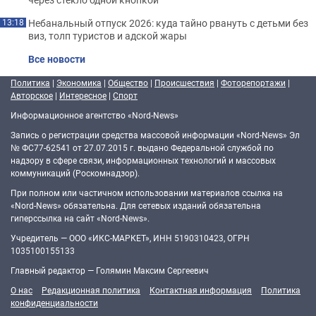
Небанальный отпуск 2026: куда тайно рвануть с детьми без
13:18
виз, толп туристов и адской жары
Все новости
Политика
|
Экономика
|
Общество
|
Происшествия
|
Фоторепортажи
|
Авторское
|
Интересное
|
Спорт
Информационное агентство «Nord-News»
Запись о регистрации средства массовой информации «Nord-News» Эл
№ ФС77-62541 от 27.07.2015 г. выдано Федеральной службой по
надзору в сфере связи, информационных технологий и массовых
коммуникаций (Роскомнадзор).
При полном или частичном использовании материалов ссылка на
«Nord-News» обязательна. Для сетевых изданий обязательна
гиперссылка на сайт «Nord-News».
Учредитель — ООО «ИКС-МАРКЕТ», ИНН 5190310423, ОГРН
1035100155133
Главный редактор — Голямин Максим Сергеевич
О нас
Редакционная политика
Контактная информация
Политика
конфиденциальности