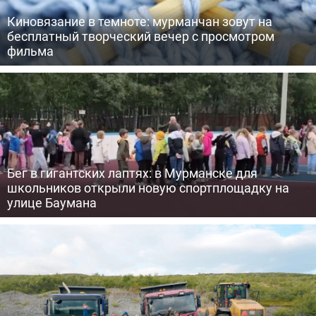
Киновязание в темноте: мурманчан зовут на
бесплатный творческий вечер с просмотром
фильма
Бег в гигантских лаптях: в Мурманске для
школьников открыли новую спортплощадку на
улице Баумана