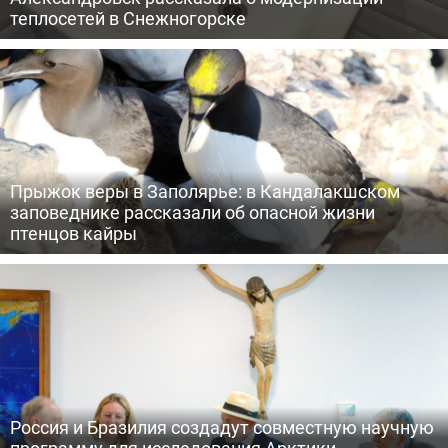
теплосетей в Снежногорске
Прыжок веры в Заполярье: в Кандалакшском
заповеднике рассказали об опасной жизни
птенцов кайры
Россия и Бразилия создадут совместную научную