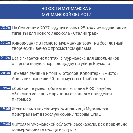
НОВОСТИ МУРМАНСКА И
МУРМАНСКОЙ ОБЛАСТИ
На Севмаше к 2027 году изготовят 25-тонные подшипники-
23:26
гиганты для нового ледокола «Сталинград»
Киновязание в темноте: мурманчан зовут на бесплатный
22:36
творческий вечер с просмотром фильма
Бег в гигантских лаптях: в Мурманске для школьников
21:26
открыли новую спортплощадку на улице Баумана
Тяжелая техника и тонны отходов: волонтеры «Чистой
20:38
Арктики» вывезли 60 тонн мусора с Рыбачьего
«Собаки не умеют обижаться»: глава РКФ Голубев
19:54
объяснил истинные причины странного поведения
питомцев
Желательно пенсионеру: жительница Мурманска
19:50
пристраивает взрослую собаку породы шпиц
Жителям Мурманской области рассказали, как правильно
19:35
консервировать овощи и фрукты