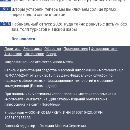
Шторы устарели: теперь мы выключаем солнце прямо
15:31
через стекло одной кнопкой
Небанальный отпуск 2026: куда тайно рвануть с детьми без
13:18
виз, толп туристов и адской жары
Все новости
Политика
|
Экономика
|
Общество
|
Происшествия
|
Фоторепортажи
|
Авторское
|
Интересное
|
Спорт
Информационное агентство «Nord-News»
Запись о регистрации средства массовой информации «Nord-News» Эл
№ ФС77-62541 от 27.07.2015 г. выдано Федеральной службой по
надзору в сфере связи, информационных технологий и массовых
коммуникаций (Роскомнадзор).
При полном или частичном использовании материалов ссылка на
«Nord-News» обязательна. Для сетевых изданий обязательна
гиперссылка на сайт «Nord-News».
Учредитель — ООО «ИКС-МАРКЕТ», ИНН 5190310423, ОГРН
1035100155133
Главный редактор — Голямин Максим Сергеевич