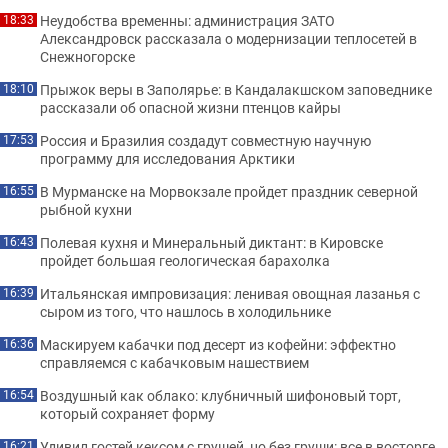
Неудобства временны: администрация ЗАТО
18:33
Александровск рассказала о модернизации теплосетей в
Снежногорске
Прыжок веры в Заполярье: в Кандалакшском заповеднике
18:10
рассказали об опасной жизни птенцов кайры
Россия и Бразилия создадут совместную научную
17:53
программу для исследования Арктики
В Мурманске на Морвокзале пройдет праздник северной
16:55
рыбной кухни
Полевая кухня и Минеральный диктант: в Кировске
16:43
пройдет большая геологическая барахолка
Итальянская импровизация: ленивая овощная лазанья с
16:39
сыром из того, что нашлось в холодильнике
Маскируем кабачки под десерт из кофейни: эффектно
16:36
справляемся с кабачковым нашествием
Воздушный как облако: клубничный шифоновый торт,
16:54
который сохраняет форму
Удивил гостей кексом с грушей, но без груши: все в восторге
16:21